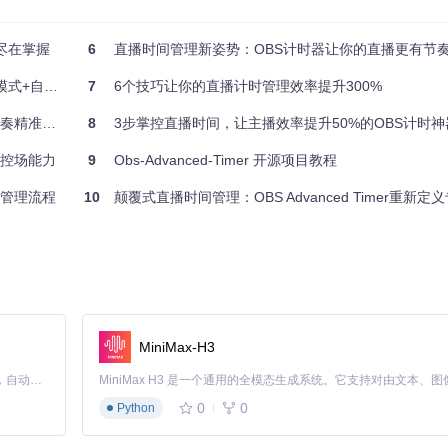
奏尽在掌握
6
直播时间管理新姿势：OBS计时器让你的直播更有节
攻略 🕒
7
6个技巧让你的直播计时管理效率提升300%
奏精准可控
8
3步掌控直播时间，让主播效率提升50%的OBS计时神
作，让主播在直播过程中更加专注。常用热键组合如下：
直播控场能力
9
Obs-Advanced-Timer 开源项目教程
时间管理流程
10
颠覆式直播时间管理：OBS Advanced Timer重新
MiniMax-H3
Claude Code 的开源替代方案。连接任意大模型，编辑代码，运行命令，自动验证 — 全自动执行。用 Rust 构建，极致性能。 ｜ An open-source alternative to Claude Code. Connect any LLM, edit code, run commands, and verify changes — autonomously. Built in Rust for speed. Get Started
格式选择
%H:%M:%S
，显示样式设置为红色粗体36号字，并设置时间结束时
0
0
Python