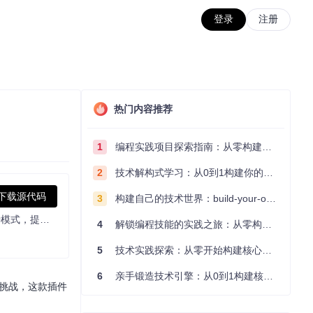
登录
注册
热门内容推荐
1
编程实践项目探索指南：从零构建技术能力体系
2
技术解构式学习：从0到1构建你的编程知识体系
下载源代码
3
构建自己的技术世界：build-your-own-x项目的实践探索指南
用户可借助此项目为 OBS Studio 添加功能丰富的计时器文本源，支持倒计时、正计时、特定时间/日期倒计时及流媒体/录制计时等多种模式，提供灵活的时间格式化选项和热键控制，可设置激活模式。
4
解锁编程技能的实践之旅：从零构建你的技术世界
5
技术实践探索：从零开始构建核心系统的实践指南
6
亲手锻造技术引擎：从0到1构建核心系统的实践指南
戏挑战，这款插件