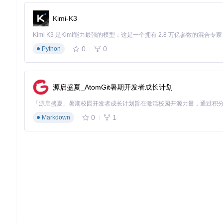
教学直播场景
Kimi-K3
痛点
：课程章节时间分配失控，常出现拖堂或内容不全。
解决方案
：采用"Countdown"模式配合"Countup when
0
0
动切换为正计时（记录答疑时间）。
Python
效果
：教学节奏平稳，学生反馈"课程结构更清晰"。
游戏直播场景
源启盛夏_AtomGit暑期开发者成长计划
痛点
：记录游戏挑战时间需要额外设备，操作繁琐。
解决方案
：使用"Countup"模式配合热键控制，初始偏移设为0
0
1
Markdown
效果
：主播可以专注游戏操作，自动精确记录每次挑战时间。
多环节活动直播场景
痛点
：活动流程切换依赖人工操作，易出现衔接失误。
解决方案
：使用"Specific date and time"模式配合场景自动切
效果
：实现全自动流程控制，过渡平滑专业，主持人无需不断看
常见问题解决方法