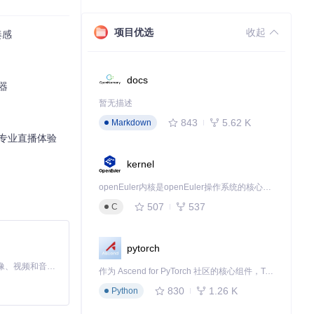
项目优选
收起
奏感
docs
器
暂无描述
843
5.62 K
Markdown
定义专业直播体验
kernel
openEuler内核是openEuler操作系统的核心，既是系统性能与稳定性的基石，也是连接处理器、设备与服务的桥梁。
507
537
C
pytorch
MiniMax H3 是一个通用的全模态生成系统。它支持对由文本、图像、视频和音频组成的多模态上下文进行统一理解，并能生成分辨率高达 2K、时长可达 15 秒的带原生立体声音频的视频。得益于面向任务泛化的系统设计，H3 在预训练阶段就已具备广泛的多模态上下文理解与生成能力，能够出色地执行复杂的多模态指令。
作为 Ascend for PyTorch 社区的核心组件，TorchNPU 是昇腾专为 PyTorch 打造的深度学习适配插件，使 PyTorch 框架能够直接调用昇腾 NPU，为开发者提供昇腾 AI 处理器的超强算力。
播放提示音。
830
1.26 K
Python