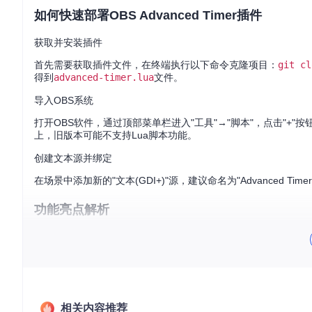
如何快速部署OBS Advanced Timer插件
获取并安装插件
首先需要获取插件文件，在终端执行以下命令克隆项目：
git cl
得到
advanced-timer.lua
文件。
导入OBS系统
打开OBS软件，通过顶部菜单栏进入"工具"→"脚本"，点击"+"
上，旧版本可能不支持Lua脚本功能。
创建文本源并绑定
在场景中添加新的"文本(GDI+)"源，建议命名为"Advanced
功能亮点解析
多种计时模式满足不同需求
OBS Advanced Timer提供了多种计时模式，包括"Countup"（正计时）
me"（特定日期时间），满足不同直播场景的需求。
灵活的时间格式设置
相关内容推荐