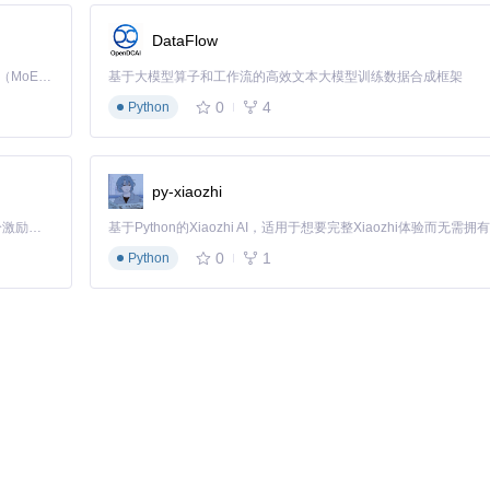
DataFlow
Kimi K3 是Kimi能力最强的模型：这是一个拥有 2.8 万亿参数的混合专家（MoE）模型，具备原生视觉理解能力，并支持 100 万 token 的上下文窗口。
基于大模型算子和工作流的高效文本大模型训练数据合成框架
 done"功能，设置倒计时时长为25分钟（每个教学单元），时间格式为
%M:%S
，结
0
4
Python
py-xiaozhi
「源启盛夏」暑期校园开发者成长计划旨在激活校园开源力量，通过积分激励、认证扶持、资源倾斜等形式，引导高校组织和开发者完成「入驻 — 建项目 — 做贡献 — 获认证 — 得资源」的完整闭环。无论你是想带领社团入驻平台的组织者，还是希望用代码贡献证明自己的开发者，都能在这里找到属于你的成长路径。
，热键设置F9（开始/暂停）和F10（重置），显示格式为
%H:%M:%S
。
0
1
Python
换，设置各环节精确时间点，启用"Switch to scene when finished"，
表。