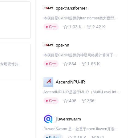
ops-transformer
本项目是CANN提供的transformer类大模型算子库，实现网络在NPU上加速计算。
束动作设置为自
1.03 K
2.42 K
C++
ops-nn
本项目是CANN提供的神经网络类计算算子库，实现网络在NPU上加速计算。
834
1.65 K
C++
基于Python的Xiaozhi AI，适用于想要完整Xiaozhi体验而无需拥有专用硬件的用户。
AscendNPU-IR
AscendNPU-IR是基于MLIR（Multi-Level Intermediate Representation）构建的，面向昇腾亲和算子编译时使用的中间表示，提供昇腾完备表达能力，通过编译优化提升昇腾AI处理器计算效率，支持通过生态框架使能昇腾AI处理器与深度调优
496
336
C++
并配置场景过渡效果。
jiuwenswarm
JiuwenSwarm 是一款基于openJiuwen开发的智能AI Agent，它能够将大语言模型的强大能力，通过你日常使用的各类通讯应用，直接延伸至你的指尖。
3.15 K
841
Python