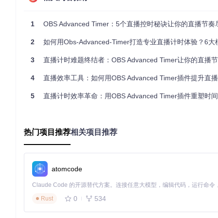
插件支持多种时间格式设置，例如：
%0H:%0m:%0s
- 带前导零的标准时分秒（如02:05:08）
1
OBS Advanced Timer：5个直播控时秘诀让你的直播节
%M:%S
- 精简分秒显示（适用于1小时内的计时）
%d天%H时
- 长周期倒计时（如3天02时）
2
如何用Obs-Advanced-Timer打造专业直播计时体验？6大模式+自定义全
%0m:%0s.%2t
- 毫秒级精度显示（如05:45.33）
实用的热键控制功能
3
直播计时难题终结者：OBS Advanced Timer让你的直播节
通过设置热键，可以方便地控制计时器的启动、暂停、重置等操
4
直播效率工具：如何用OBS Advanced Timer插件提升
启动/暂停：Ctrl+Shift+T 或 F9
5
直播计时效率革命：用OBS Advanced Timer插件重塑
重置计时：Ctrl+Shift+R 或 F10
切换至秒表模式：Ctrl+1
切换至倒计时模式：Ctrl+2
热门项目推荐
相关项目推荐
实用场景组合
产品发布会场景
atomcode
痛点
：新品发布前的等待时间让观众注意力分散，缺乏仪式感。
解决方案
：使用"Specific time"模式设置精确发布时间点，时间
0
534
Rust
效果
：观众会聚焦倒计时，形成集体期待感，互动率提升40%。