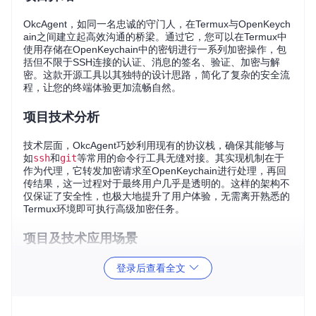
OkcAgent，如同一名忠诚的守门人，在Termux与OpenKeych
ain之间建立起高效沟通的桥梁。通过它，您可以在Termux中
使用存储在OpenKeychain中的密钥进行一系列加密操作，包
括但不限于SSH连接的认证、消息的签名、验证、加密与解
密。这款开源工具以其独特的设计思路，简化了复杂的安全流
程，让您的终端体验更加流畅自然。
项目技术分析
技术层面，OkcAgent巧妙利用现有的协议栈，确保其能够与
如
ssh
和
git
等常用的命令行工具无缝对接。其实现机制在于
作为代理，它转发加密请求至OpenKeychain进行处理，再回
传结果，这一过程对于最终用户几乎是透明的。这样的架构不
仅保证了安全性，也极大地提升了用户体验，无需离开熟悉的
Termux环境即可执行高级加密任务。
项目及技术应用场景
在当今远程工作蔚然成风的时代，OkcAgent的应用场景极为
登录后查看全文
广泛：
对于频繁通过SSH远程登录服务器的开发者而言，OkcAgen