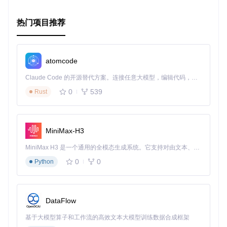
即体验，开启您的高效加密之旅！
热门项目推荐
atomcode
Claude Code 的开源替代方案。连接任意大模型，编辑代码，运行命令，自动验证 — 全自动执行。用 Rust 构建，极致性能。 ｜ An open-source alternative to Claude Code. Connect any LLM, edit code, run commands, and verify changes — autonomously. Built in Rust for speed. Get Started
0
539
Rust
MiniMax-H3
MiniMax H3 是一个通用的全模态生成系统。它支持对由文本、图像、视频和音频组成的多模态上下文进行统一理解，并能生成分辨率高达 2K、时长可达 15 秒的带原生立体声音频的视频。得益于面向任务泛化的系统设计，H3 在预训练阶段就已具备广泛的多模态上下文理解与生成能力，能够出色地执行复杂的多模态指令。
0
0
Python
DataFlow
基于大模型算子和工作流的高效文本大模型训练数据合成框架