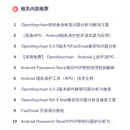
t可以大大简化认证流程，提高工作效率。
在移动开发或快速原型测试时，允许直接从Android设备上
相关内容推荐
安全签署Git提交，保持代码库的安全性。
安全通讯需求高的场合，如使用GnuPG进行邮件加密通信
的场景，OkcAgent亦能轻松应对。
1
OpenKeychain密钥备份恢复问题分析与解决方案
2
《探索APG：Android隐私保护的开源实践与应用》
项目特点
3
OpenKeychain 6.0.0版本与FairEmail兼容性问题分析
无缝集成
：完美适配Termux，使加密操作成为命令行的一
部分。
4
【亲测免费】 OpenKeychain：Android上的开源PGP解决方案
易于部署
：通过简单的安装步骤，即可开启加密之旅。
兼容性强
：支持现有加密协议，与常用工具平滑对接。
5
Android-Password-Store项目PGP密钥管理机制解析
灵活性高
：无论是稳定版本还是开发版本，多种获取途径满
足不同用户的需要。
6
Android 隐私保护工具（APG）技术文档
安全优先
：虽然目前不适用于Google Play（隐私政策原
7
OpenKeychain 6.0.2版本邮件解密问题分析与修复
因），但提供了源码公开和F-Droid等信赖渠道，确保透明
度和自主安全控制。
8
OpenKeychain与K-9 Mail兼容性问题分析及修复方案
OkcAgent的诞生，标志着在追求更高效、更安全的终端操作
道路上的一次重要跃进。对于那些在移动设备上寻求高级加密
9
FairEmail 开源项目教程
服务和便利性的用户来说，这无疑是一个不容错过的选择。不
论是专业开发者还是热衷于终端操作的爱好者，加入OkcAgen
10
Android Password Store中PGP密钥问题的分析与解决方案
t的世界，探索更多可能，让加密操作变得前所未有的便捷。立