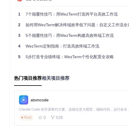
启动WezTerm并观察默认界面响应速度和渲染效果
尝试同时打开多个标签页和窗格，感受操作流畅度
1
7个颠覆性技巧：用WezTerm打造跨平台高效工作流
核心能力：解锁WezTerm的三大支柱功能
2
如何用WezTerm解决终端效率低下问题：自定义工作流全
1. 多路复用架构
3
5个颠覆性技巧：用WezTerm构建高效终端工作流
当你需要在单一窗口中管理多个开发环境时，WezTerm的内置
4
WezTerm定制指南：打造高效终端工作流
5
5步打造专业级终端：WezTerm个性化配置全攻略
local
 wezterm = 
require
'wezterm'
local
config
 = wezterm.config_builder()

-- 启用内置多路复用
热门项目推荐
config
.enable_tab_bar = 
相关项目推荐
true
config
.tab_bar_at_bottom = 
true
config
.use_fancy_tab_bar = 
false
-- 配置工作区
atomcode
config
.workspaces = {

"开发"
,  
-- 默认工作区
"文档"
,  
-- 文档查阅专用
0
539
Rust
"测试"
,  
-- 测试环境
"监控"
,  
-- 服务监控