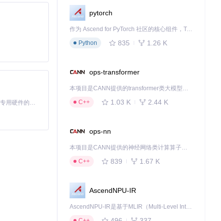
pytorch
作为 Ascend for PyTorch 社区的核心组件，TorchNPU 是昇腾专为 PyTorch 打造的深度学习适配插件，使 PyTorch 框架能够直接调用昇腾 NPU，为开发者提供昇腾 AI 处理器的超强算力。
835
1.26 K
Python
ops-transformer
本项目是CANN提供的transformer类大模型算子库，实现网络在NPU上加速计算。
1.03 K
2.44 K
C++
基于Python的Xiaozhi AI，适用于想要完整Xiaozhi体验而无需拥有专用硬件的用户。
ops-nn
本项目是CANN提供的神经网络类计算算子库，实现网络在NPU上加速计算。
839
1.67 K
C++
AscendNPU-IR
AscendNPU-IR是基于MLIR（Multi-Level Intermediate Representation）构建的，面向昇腾亲和算子编译时使用的中间表示，提供昇腾完备表达能力，通过编译优化提升昇腾AI处理器计算效率，支持通过生态框架使能昇腾AI处理器与深度调优
496
337
C++