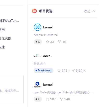
项目优选
收起
m的颠覆性创新
kernel
指南
deepin linux kernel
例：
优化实践
33
16
C
构建
docs
暂无描述
843
5.64 K
Markdown
kernel
MiniMax H3 是一个通用的全模态生成系统。它支持对由文本、图像、视频和音频组成的多模态上下文进行统一理解，并能生成分辨率高达 2K、时长可达 15 秒的带原生立体声音频的视频。得益于面向任务泛化的系统设计，H3 在预训练阶段就已具备广泛的多模态上下文理解与生成能力，能够出色地执行复杂的多模态指令。
openEuler内核是openEuler操作系统的核心，既是系统性能与稳定性的基石，也是连接处理器、设备与服务的桥梁。
507
540
C