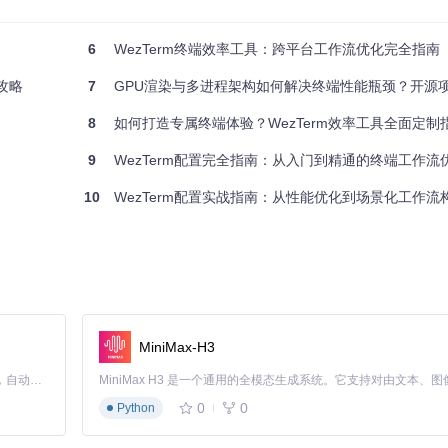
6
WezTerm终端效率工具：跨平台工作流优化完全指南
攻略
7
GPU渲染与多进程架构如何解决终端性能瓶颈？开源项目WezTer
8
如何打造专属终端体验？WezTerm效率工具全面定制
多路复用功能可以替代传统的tmux配置，提供更原生的体验。基础配置示
9
WezTerm配置完全指南：从入门到精通的终端工作流
10
WezTerm配置实战指南：从性能优化到场景化工作流
MiniMax-H3
Claude Code 的开源替代方案。连接任意大模型，编辑代码，运行命令，自动验证 — 全自动执行。用 Rust 构建，极致性能。 ｜ An open-source alternative to Claude Code. Connect any LLM, edit code, run commands, and verify changes — autonomously. Built in Rust for speed. Get Started
0
0
Python