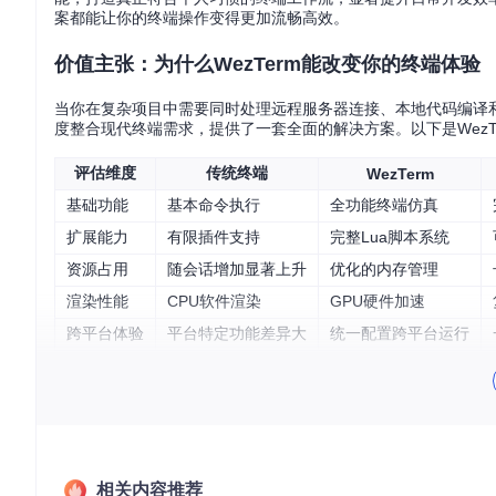
案都能让你的终端操作变得更加流畅高效。
价值主张：为什么WezTerm能改变你的终端体验
当你在复杂项目中需要同时处理远程服务器连接、本地代码编译和
度整合现代终端需求，提供了一套全面的解决方案。以下是WezT
评估维度
传统终端
WezTerm
基础功能
基本命令执行
全功能终端仿真
扩展能力
有限插件支持
完整Lua脚本系统
资源占用
随会话增加显著上升
优化的内存管理
渲染性能
CPU软件渲染
GPU硬件加速
跨平台体验
平台特定功能差异大
统一配置跨平台运行
WezTerm的多窗格布局和自定义配色方案，适合同时处理多个
验证步骤
执行
git clone https://gitcode.com/GitHub_Trendi
相关内容推荐
按照项目文档编译安装WezTerm