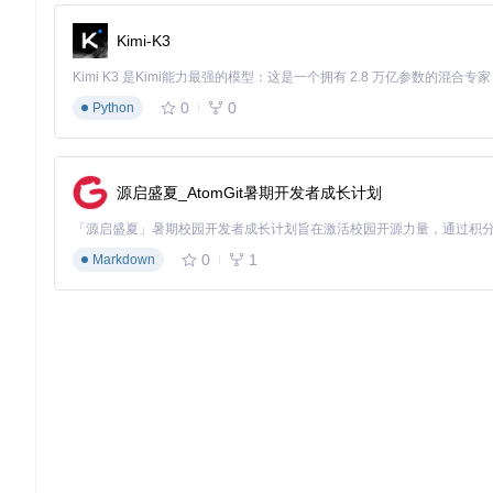
}

Kimi-K3
return
config
0
0
Python
标签式工作区管理，轻松切换不同开发上下文
2. 命令面板系统
源启盛夏_AtomGit暑期开发者成长计划
当你记不清某个复杂功能的快捷键时，WezTerm的命令面板提
-- 配置命令面板
0
1
Markdown
config
.command_palette_font_size = 
14.0
config
.command_palette_bg_color = 
'#1a1a2e'
config
.command_palette_fg_color = 
'#ffffff'
-- 自定义命令面板触发快捷键
config
.keys = {

  {

    key = 
'P'
,

    mods = 
'CTRL|SHIFT'
,

    action = wezterm.action.ActivateCommandPalette,

  },
