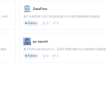
DataFlow
Kimi K3 是Kimi能力最强的模型：这是一个拥有 2.8 万亿参数的混合专家（MoE）模型，具备原生视觉理解能力，并支持 100 万 token 的上下文窗口。
基于大模型算子和工作流的高效文本大模型训练数据合成框架
0
5
Python
py-xiaozhi
供了直观的功能搜索方式：
「源启盛夏」暑期校园开发者成长计划旨在激活校园开源力量，通过积分激励、认证扶持、资源倾斜等形式，引导高校组织和开发者完成「入驻 — 建项目 — 做贡献 — 获认证 — 得资源」的完整闭环。无论你是想带领社团入驻平台的组织者，还是希望用代码贡献证明自己的开发者，都能在这里找到属于你的成长路径。
0
1
Python