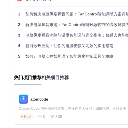
观察：记录温度波动特征
1
如何解决电脑风扇噪音问题：FanControl智能调节方案详
首先需要收集系统的基础温度数据。打开FanControl软件
记录10分钟数据。重点关注：
2
解决电脑噪音难题：FanControl智能风扇控制的高效解决
idle状态下的温度波动范围
3
电脑风扇噪音消除与温度智能调节完全指南：普通人也能搞定的风扇
负载变化时的温度上升速率
最高温度与最低温度差值
4
智能散热控制：让你的电脑安静又高效的实用指南
在主界面的曲线区域（如CPU Push曲线）可以直观看到温度变化
5
如何让电脑安静如耳语？智能风扇控制工具全攻略
计算：定制化缓冲带参数
基于观察阶段收集的数据，使用以下公式计算初始缓冲带参数：
热门项目推荐
相关项目推荐
升温缓冲带 = 温度波动范围 + 1°C
降温缓冲带 = 温度波动范围 + 2°C
例如：若观察到温度在45-47°C之间波动（波动范围2°C），则
atomcode
升温缓冲带 = 3°C
降温缓冲带 = 4°C
0
538
验证：压力测试与参数微调
Rust
完成初始设置后，需要通过压力测试验证效果：