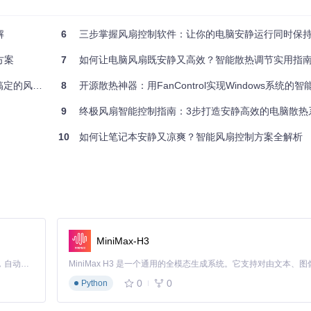
解
6
三步掌握风扇控制软件：让你的电脑安静运行同时保
，在主监控界面观察CPU温度变化，建议在不同使用场景下（如浏览网页、办
方案
7
如何让电脑风扇既安静又高效？智能散热调节实用指
控制方案
8
开源散热神器：用FanControl实现Windows系统的智
9
终极风扇智能控制指南：3步打造安静高效的电脑散热
趋势，点击"Edit"按钮可查看更详细的温度-转速对应关系。
10
如何让笔记本安静又凉爽？智能风扇控制方案全解析
建议设置：
MiniMax-H3
Claude Code 的开源替代方案。连接任意大模型，编辑代码，运行命令，自动验证 — 全自动执行。用 Rust 构建，极致性能。 ｜ An open-source alternative to Claude Code. Connect any LLM, edit code, run commands, and verify changes — autonomously. Built in Rust for speed. Get Started
0
0
Python