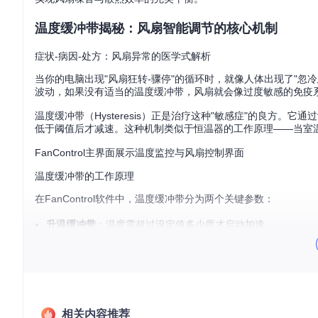
温度缓冲带揭秘：风扇智能调节的核心机制
症状-病因-处方：风扇异常的医学式解析
当你的电脑出现"风扇狂转-骤停"的循环时，就像人体出现了"忽冷
波动，如果没有适当的温度缓冲带，风扇就会像过度敏感的免疫
温度缓冲带（Hysteresis）正是治疗这种"敏感症"的良方
低于阈值后才减速。这种机制类似于恒温器的工作原理——当室温
FanControl主界面展示温度监控与风扇控制界面
温度缓冲带的工作原理
在FanControl软件中，温度缓冲带分为两个关键参数：
升温缓冲带
：温度需超过设定值多少度才启动加速
降温缓冲带
：温度需低于设定值多少度才开始减速
这两个参数形成了一个温度"迟滞区间"，有效过滤了微小的温度波
至63°C时风扇才会加速，而当温度从60°C降至56°C时风扇
缓冲带调校实战：科学实验式配置流程
相关内容推荐