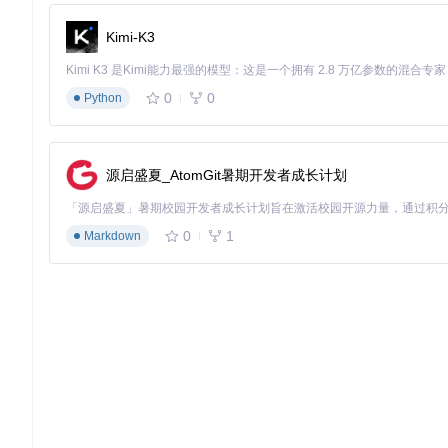
运行CPU压力测试软件（如Prime95）15分钟
Kimi-K3
观察温度曲线是否出现异常尖峰
记录风扇启停次数和噪音变化
0
0
Python
如果仍有频繁启停，则增加降温缓冲带值1°C；如果温度持续过高
态。
注意事项
：在进行压力测试时，请确保电脑通风良好，避免因散
源启盛夏_AtomGit暑期开发者成长计划
场景适配心法：不同设备的优化策略
0
1
硬件配置与缓冲带推荐值对比
Markdown
设备类型
典型使用场景
推荐升温缓冲带
笔记本电脑
移动办公、轻度娱乐
1-2°C
台式游戏PC
高负载游戏、内容创作
2-3°C
工作站/服务器
长时间稳定运行
3-5°C
配置决策树：找到你的最佳参数
开始

│

├─ 你的设备是？
