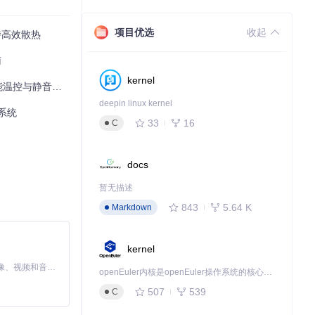
项目优选
收起
持高效散热
公、轻度游戏）各
南
kernel
能温控与静音优化
deepin linux kernel
系统
33
16
C
docs
暂无描述
843
5.64 K
Markdown
kernel
MiniMax H3 是一个通用的全模态生成系统。它支持对由文本、图像、视频和音频组成的多模态上下文进行统一理解，并能生成分辨率高达 2K、时长可达 15 秒的带原生立体声音频的视频。得益于面向任务泛化的系统设计，H3 在预训练阶段就已具备广泛的多模态上下文理解与生成能力，能够出色地执行复杂的多模态指令。
openEuler内核是openEuler操作系统的核心，既是系统性能与稳定性的基石，也是连接处理器、设备与服务的桥梁。
507
539
C