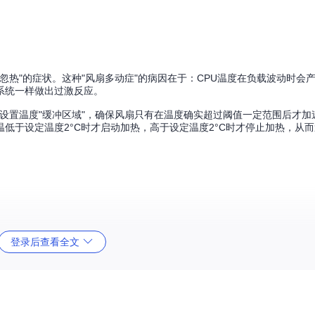
忽热"的症状。这种"风扇多动症"的病因在于：CPU温度在负载波动时会产
系统一样做出过激反应。
。它通过设置温度"缓冲区域"，确保风扇只有在温度确实超过阈值一定范围后才
低于设定温度2°C时才启动加热，高于设定温度2°C时才停止加热，从
登录后查看全文
动。想象一下，当你设置3°C的升温缓冲带和4°C的降温缓冲带时，只有当
才会减速，中间的温度波动不会触发风扇状态变化。