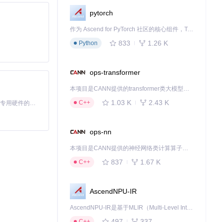
pytorch
作为 Ascend for PyTorch 社区的核心组件，TorchNPU 是昇腾专为 PyTorch 打造的深度学习适配插件，使 PyTorch 框架能够直接调用昇腾 NPU，为开发者提供昇腾 AI 处理器的超强算力。
833
1.26 K
Python
系统达到稳定状
ops-transformer
安全阈值。
本项目是CANN提供的transformer类大模型算子库，实现网络在NPU上加速计算。
1.03 K
2.43 K
C++
基于Python的Xiaozhi AI，适用于想要完整Xiaozhi体验而无需拥有专用硬件的用户。
ops-nn
本项目是CANN提供的神经网络类计算算子库，实现网络在NPU上加速计算。
837
1.67 K
C++
AscendNPU-IR
AscendNPU-IR是基于MLIR（Multi-Level Intermediate Representation）构建的，面向昇腾亲和算子编译时使用的中间表示，提供昇腾完备表达能力，通过编译优化提升昇腾AI处理器计算效率，支持通过生态框架使能昇腾AI处理器与深度调优
497
337
C++