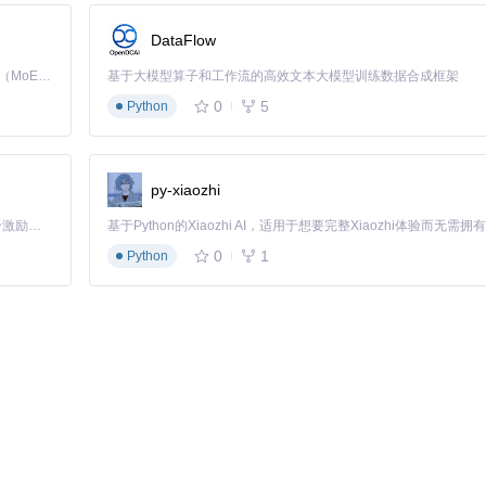
DataFlow
Kimi K3 是Kimi能力最强的模型：这是一个拥有 2.8 万亿参数的混合专家（MoE）模型，具备原生视觉理解能力，并支持 100 万 token 的上下文窗口。
基于大模型算子和工作流的高效文本大模型训练数据合成框架
0
5
Python
，则减小升温缓冲带值0.5°C。建议每次调整后观察至少30分钟，确保
热不良导致硬件损坏。建议同时监控CPU和GPU温度，确保不超过硬件
py-xiaozhi
「源启盛夏」暑期校园开发者成长计划旨在激活校园开源力量，通过积分激励、认证扶持、资源倾斜等形式，引导高校组织和开发者完成「入驻 — 建项目 — 做贡献 — 获认证 — 得资源」的完整闭环。无论你是想带领社团入驻平台的组织者，还是希望用代码贡献证明自己的开发者，都能在这里找到属于你的成长路径。
0
1
Python
推荐降温缓冲带
核心考量因素
平衡散热与续航，避免频繁启停
3-4°C
快速响应负载变化，控制噪音
4-5°C
优先保证系统稳定性，降低维护成本
5-7°C