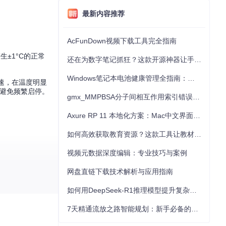
最新内容推荐
AcFunDown视频下载工具完全指南
生±1°C的正常
还在为数字笔记抓狂？这款开源神器让手写批注效率提升300%
Windows笔记本电池健康管理全指南：从根源解决电池损耗问题
加速，在温度明显
而避免频繁启停。
gmx_MMPBSA分子间相互作用索引错误的深度诊断与解决
Axure RP 11 本地化方案：Mac中文界面优化与原型设计工具汉化全指南
如何高效获取教育资源？这款工具让教材下载效率提升80%
视频元数据深度编辑：专业技巧与案例
网盘直链下载技术解析与应用指南
温度从60°C升
如何用DeepSeek-R1推理模型提升复杂任务解决能力：完整指南
7天精通流放之路智能规划：新手必备的角色构筑神器指南