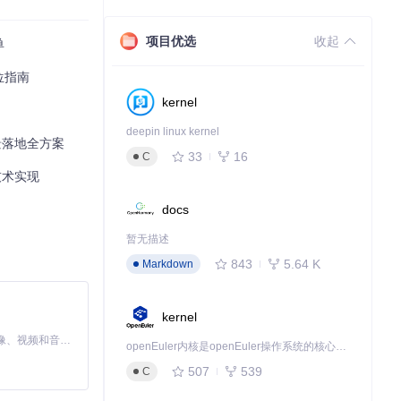
项目优选
收起
单
方位指南
kernel
deepin linux kernel
景落地全方案
33
16
C
技术实现
docs
暂无描述
843
5.64 K
Markdown
kernel
MiniMax H3 是一个通用的全模态生成系统。它支持对由文本、图像、视频和音频组成的多模态上下文进行统一理解，并能生成分辨率高达 2K、时长可达 15 秒的带原生立体声音频的视频。得益于面向任务泛化的系统设计，H3 在预训练阶段就已具备广泛的多模态上下文理解与生成能力，能够出色地执行复杂的多模态指令。
openEuler内核是openEuler操作系统的核心，既是系统性能与稳定性的基石，也是连接处理器、设备与服务的桥梁。
507
539
C