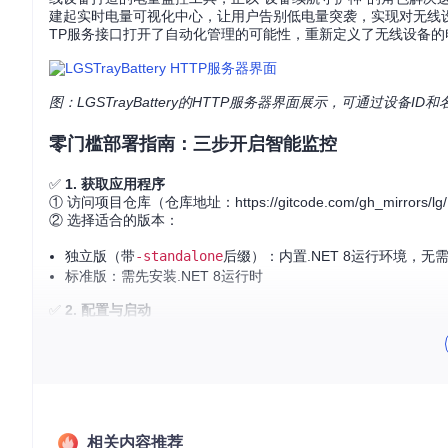
建起实时电量可视化中心，让用户告别低电量突袭，实现对无线
TP服务接口打开了自动化管理的可能性，重新定义了无线设备的
图：LGSTrayBattery的HTTP服务器界面展示，可通过设备
零门槛部署指南：三步开启智能监控
✅
1. 获取应用程序
① 访问项目仓库（仓库地址：https://gitcode.com/gh_mirrors/
② 选择适合的版本：
独立版（带
-standalone
后缀）：内置.NET 8运行环境，无
标准版：需先安装.NET 8运行时
✅
2. 配置与启动
① 解压下载文件至任意目录
② 直接运行
LGSTrayBattery.exe
启动基础监控功能
③ 高级配置（可选）：编辑目录中的
appsettings.toml
文件调
配置项
功能说明
默认值
开启HTTP API服务
HTTPServer.enable
false
相关内容推荐