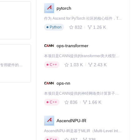
pytorch
作为 Ascend for PyTorch 社区的核心组件，TorchNPU 是昇腾专为 PyTorch 打造的深度学习适配插件，使 PyTorch 框架能够直接调用昇腾 NPU，为开发者提供昇腾 AI 处理器的超强算力。
832
1.26 K
Python
ops-transformer
本项目是CANN提供的transformer类大模型算子库，实现网络在NPU上加速计算。
1.03 K
2.43 K
C++
基于Python的Xiaozhi AI，适用于想要完整Xiaozhi体验而无需拥有专用硬件的用户。
ops-nn
本项目是CANN提供的神经网络类计算算子库，实现网络在NPU上加速计算。
836
1.66 K
C++
AscendNPU-IR
AscendNPU-IR是基于MLIR（Multi-Level Intermediate Representation）构建的，面向昇腾亲和算子编译时使用的中间表示，提供昇腾完备表达能力，通过编译优化提升昇腾AI处理器计算效率，支持通过生态框架使能昇腾AI处理器与深度调优
497
336
C++