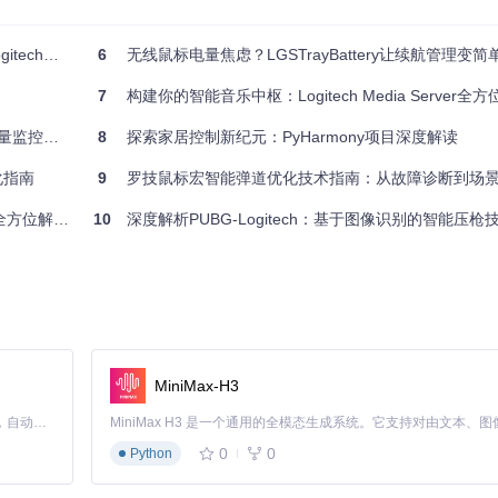
托盘工具
6
无线鼠标电量焦虑？LGSTrayBattery让续航管理变简
7
构建你的智能音乐中枢：Logitech Media Server全
ttp://localhost:12321
访问设备数据
控全攻略
8
探索家居控制新纪元：PyHarmony项目深度解读
化指南
9
罗技鼠标宏智能弹道优化技术指南：从故障诊断到场
方位解决方案
10
深度解析PUBG-Logitech：基于图像识别的智能压枪
通过LGSTrayBattery的实时电量图标，玩家可：
MiniMax-H3
Claude Code 的开源替代方案。连接任意大模型，编辑代码，运行命令，自动验证 — 全自动执行。用 Rust 构建，极致性能。 ｜ An open-source alternative to Claude Code. Connect any LLM, edit code, run commands, and verify changes — autonomously. Built in Rust for speed. Get Started
<10%）触发IT部门干预
0
0
Python