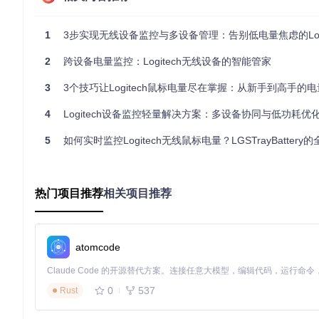
API服务端口
HTTPServer.port
12321
设备查询间隔（秒）
pollPeriod
30
1
3步实现无线设备监控与多设备管理：告别低电量焦虑的Logitech系统
自动切换亮暗主题
theme.autoSwitch
true
2
跨设备电量监控：Logitech无线设备的智能管家
⚠️
注意
：修改配置后需重启应用生效，HTTP服务启用后可通过
h
3
3个技巧让Logitech鼠标电量尽在掌握：从新手到高手的电量监
个人/企业双场景实践：让电量管理更智能
4
Logitech设备监控轻量解决方案：多设备协同与低功耗优
5
如何实时监控Logitech无线鼠标电量？LGSTrayBattery的全
个人用户场景：游戏玩家的续航优化方案
在《CS:GO》《英雄联盟》等竞技游戏中，突然断电意味着错失战机。
① 设置电量预警阈值（如低于20%时自动弹窗提醒）
② 配置游戏模式：启动特定程序时自动提高查询频率
热门项目推荐
相关项目推荐
③ 利用API对接游戏宏软件，在电量低时自动发送"暂停"信号
企业办公场景：多设备集中监控
atomcode
对于拥有20台以上Logitech无线设备的办公环境：
① 部署中央监控服务器，通过HTTP API汇总所有设备电量数据
② 设置分级告警机制：低电量（<30%）通知员工，严重低电量（
③ 结合设备使用日志，分析电池损耗规律，优化采购周期
0
537
Rust
全新应用场景：跨设备协同管理