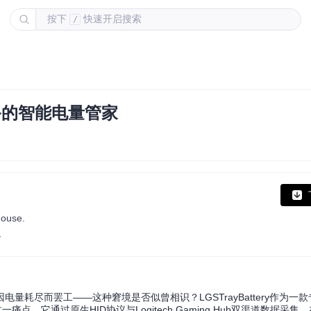
按下
快速开启搜索
/
ch设备的智能电量管家
mouse.
y
而罢工——这种窘境是否似曾相识？LGSTrayBattery作为一款专为L
。它通过原生HID协议与Logitech Gaming Hub双渠道数据采集