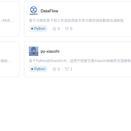
DataFlow
Kimi K3 是Kimi能力最强的模型：这是一个拥有 2.8 万亿参数的混合专家（MoE）模型，具备原生视觉理解能力，并支持 100 万 token 的上下文窗口。
基于大模型算子和工作流的高效文本大模型训练数据合成框架
0
5
Python
py-xiaozhi
实现卓越体验：
「源启盛夏」暑期校园开发者成长计划旨在激活校园开源力量，通过积分激励、认证扶持、资源倾斜等形式，引导高校组织和开发者完成「入驻 — 建项目 — 做贡献 — 获认证 — 得资源」的完整闭环。无论你是想带领社团入驻平台的组织者，还是希望用代码贡献证明自己的开发者，都能在这里找到属于你的成长路径。
0
1
Python
备兼容性问题
剩余电量
格式输出，开发者可轻松构建自定义监控面板或集成到现有系统