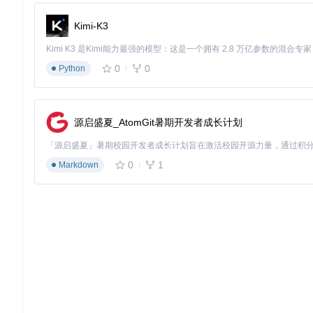
将LGSTrayBattery与智能家居系统联动：
Kimi-K3
当鼠标电量低于15%时，自动触发桌面台灯闪烁提醒
结合手机APP，在离家时推送"设备电量状态报告"
与无线充电器联动，检测到设备低电时自动启动充电插座
0
0
Python
技术解析：为何选择LGSTrayBattery？
源启盛夏_AtomGit暑期开发者成长计划
突破传统监控工具的局限，LGSTrayBattery通过三大核心技术
1. 双模式数据采集
原生HID协议直连设备，确保数据实时性（响应延迟<500ms）
0
1
Markdown
Logitech Gaming Hub WebSocket备份通道，解决特殊设
2. 自适应视觉系统
智能主题切换：根据系统亮度自动在亮色/暗色图标间切换
电量梯度显示：通过10%/30%/50%/100%四档图标直观反映
3. 开放生态接口
所有设备数据通过RESTful API开放，支持JSON/XML