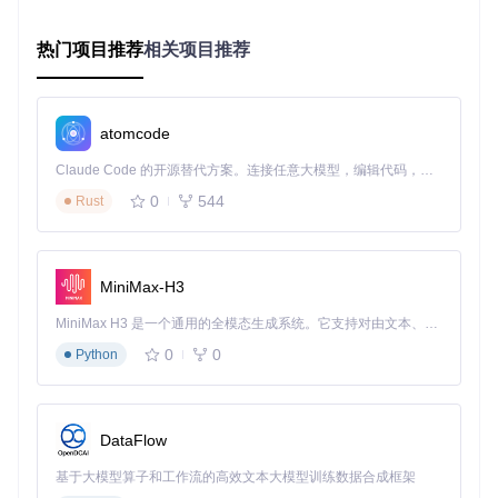
第二步：配置平台权限
热门项目推荐
相关项目推荐
Android平台需在AndroidManifest.xml添加：
<!-- 蓝牙基础权限 -->
<
uses-permission
android:name
=
"android.permission.BLUETOO
atomcode
<
uses-permission
android:name
=
"android.permission.BLUETOO
<!-- 位置权限（用于BLE扫描） -->
Claude Code 的开源替代方案。连接任意大模型，编辑代码，运行命令，自动验证 — 全自动执行。用 Rust 构建，极致性能。 ｜ An open-source alternative to Claude Code. Connect any LLM, edit code, run commands, and verify changes — autonomously. Built in Rust for speed. Get Started
<
uses-permission
android:name
=
"android.permission.ACCESS_
0
544
Rust
<!-- Android 12+ 蓝牙权限 -->
<
uses-permission
android:name
=
"android.permission.BLUETOO
<
uses-permission
android:name
=
"android.permission.BLUETOO
MiniMax-H3
iOS平台需在Info.plist添加：
MiniMax H3 是一个通用的全模态生成系统。它支持对由文本、图像、视频和音频组成的多模态上下文进行统一理解，并能生成分辨率高达 2K、时长可达 15 秒的带原生立体声音频的视频。得益于面向任务泛化的系统设计，H3 在预训练阶段就已具备广泛的多模态上下文理解与生成能力，能够出色地执行复杂的多模态指令。
<
key
>
NSBluetoothAlwaysUsageDescription
</
key
>
0
0
Python
<
string
>
需要蓝牙权限以连接智能设备
</
string
>
<
key
>
NSBluetoothPeripheralUsageDescription
</
key
>
<
string
>
需要蓝牙权限以与外设通信
</
string
>
DataFlow
第三步：初始化蓝牙服务
基于大模型算子和工作流的高效文本大模型训练数据合成框架