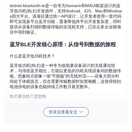
dotnet-bluetooth-le是一款专为Xamarin和MAUI框架设计的蓝
牙低功耗(BLE)开发插件，支持Android、iOS、Mac和Window
s四大平台。该项目通过统一API设计，让开发者使用一套代码
即可实现多平台蓝牙功能，显著降低跨平台开发复杂度，同时
提供从设备扫描到数据传输的全流程支持，已在众多企业级项
目中得到验证。
蓝牙BLE开发核心原理：从信号到数据的旅程
什么是蓝牙低功耗技术？
蓝牙低功耗(BLE)是一种专为低电量设备设计的无线通信技
术，与传统蓝牙相比，它能以更低的功耗实现设备间的数据传
输。想象BLE就像一场"节能版"的无线对话——设备大部分时
间处于休眠状态，仅在需要传输数据时短暂唤醒，这使得纽扣
电池供电的设备也能持续工作数月甚至数年。
BLE通信的三层架构
BLE通信主要基于以下三层结构：
登录后查看全文
物理层
：负责无线信号的发送与接收，如同"快递员"传递包
裹
通用属性配置文件(GATT)
：定义数据交换的格式和规则，