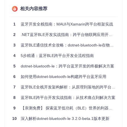
相当于"快递单填写规范"
应用层
：开发者实际操作的接口，提供设备发现、连接管理
相关内容推荐
等功能
1
蓝牙开发全栈指南：MAUI与Xamarin跨平台框架实战
图：蓝牙BLE通信架构示意图，展示了数据从设备到应用的传
输流程
2
.NET蓝牙BLE开发实战指南：跨平台物联网应用开发秘籍
💡
技术小贴士
：理解GATT结构是掌握BLE开发的关键，每个
3
蓝牙BLE通信技术全攻略：dotnet-bluetooth-le在物联网应用的创新实践
设备包含多个服务(Service)，每个服务又包含多个特征(Chara
cteristic)，数据正是通过特征进行读写操作。
4
5步精通：蓝牙BLE跨平台开发全流程指南
实战开发：从零构建跨平台蓝牙应用
5
dotnet-bluetooth-le：跨平台蓝牙开发的终极解决方案
环境搭建三步曲
6
如何使用dotnet-bluetooth-le构建跨平台蓝牙应用
第一步：安装插件
7
蓝牙BLE全栈开发架构解析：从原理到落地的跨平台实践
8
蓝牙BLE跨平台开发实战指南：从技术痛点到解决方案
# Vanilla版本安装
Install-Package Plugin.BLE

9
【亲测免费】 探索蓝牙低功耗（BLE）世界的利器：Xamarin & MAUI蓝牙插件
# MvvmCross版本安装（适用于MVVM架构项目）
10
深入解析dotnet-bluetooth-le 3.2.0-beta.1版本更新