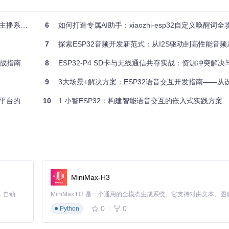
统构建指南
6
如何打造专属AI助手：xiaozhi-esp32自定义唤醒词全
7
探索ESP32音频开发新范式：从I2S驱动到高性能音
实战指南
8
ESP32-P4 SD卡与无线通信共存实战：资源冲突解
9
3大场景+解决方案：ESP32语音交互开发指南——从设备到云端的
供了psram_unique_ptr模板，可以自动管理PSRAM内存：
的移植方案
10
1 小智ESP32：构建智能语音交互的嵌入式实践方案
6
])
/es/ESP32-audioI2S/raw/674c64aadfc1e541bfdb85dfc0e62962c4d9fc
MiniMax-H3
以在深度睡眠模式下保持音频流畅播放：
Claude Code 的开源替代方案。连接任意大模型，编辑代码，运行命令，自动验证 — 全自动执行。用 Rust 构建，极致性能。 ｜ An open-source alternative to Claude Code. Connect any LLM, edit code, run commands, and verify changes — autonomously. Built in Rust for speed. Get Started
0
0
Python