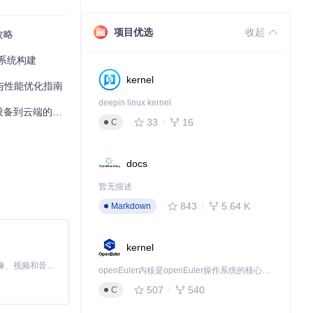
项目优选
收起
攻略
频系统构建
kernel
决与性能优化指南
deepin linux kernel
智能语音助手构建
33
16
C
docs
暂无描述
5a/additional
843
5.64 K
Markdown
kernel
MiniMax H3 是一个通用的全模态生成系统。它支持对由文本、图像、视频和音频组成的多模态上下文进行统一理解，并能生成分辨率高达 2K、时长可达 15 秒的带原生立体声音频的视频。得益于面向任务泛化的系统设计，H3 在预训练阶段就已具备广泛的多模态上下文理解与生成能力，能够出色地执行复杂的多模态指令。
openEuler内核是openEuler操作系统的核心，既是系统性能与稳定性的基石，也是连接处理器、设备与服务的桥梁。
507
540
C