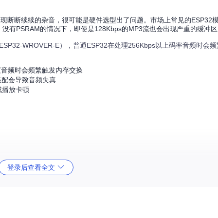
出现断断续续的杂音，很可能是硬件选型出了问题。市场上常见的ESP32模
没有PSRAM的情况下，即使是128Kbps的MP3流也会出现严重的缓冲
如ESP32-WROVER-E），普通ESP32在处理256Kbps以上码率音频时
解析度音频时会频繁触发内存交换
匹配会导致音频失真
成播放卡顿
建议将音频解码任务分配给核心0，网络通信和用户交互任务分配给核心1，
登录后查看全文