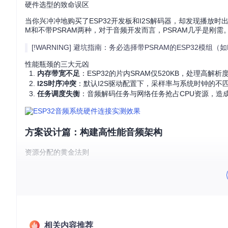
硬件选型的致命误区
当你兴冲冲地购买了ESP32开发板和I2S解码器，却发现播放时
M和不带PSRAM两种，对于音频开发而言，PSRAM几乎是刚需。
[!WARNING] 避坑指南：务必选择带PSRAM的ESP32模组（
性能瓶颈的三大元凶
内存带宽不足
：ESP32的片内SRAM仅520KB，处理高
I2S时序冲突
：默认I2S驱动配置下，采样率与系统时钟的不
任务调度失衡
：音频解码任务与网络任务抢占CPU资源，造
方案设计篇：构建高性能音频架构
资源分配的黄金法则
在ESP32的双核架构中，合理分配任务是提升性能的关键。我
互干扰。
// 关键：将音频任务固定到核心0运行
xTaskCreatePinnedToCore
(

  audioTask,    
// 任务函数
相关内容推荐