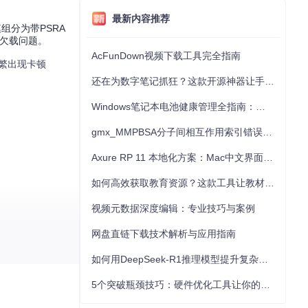
最新内容推荐
组分为带PSRA
区欠载问题。
AcFunDown视频下载工具完全指南
会频繁出现卡顿
还在为数字笔记抓狂？这款开源神器让手写批注效率提升300%
Windows笔记本电池健康管理全指南：从根源解决电池损耗问题
gmx_MMPBSA分子间相互作用索引错误的深度诊断与解决
Axure RP 11 本地化方案：Mac中文界面优化与原型设计工具汉化全指南
如何高效获取教育资源？这款工具让教材下载效率提升80%
视频元数据深度编辑：专业技巧与案例
这样可以避免相
网盘直链下载技术解析与应用指南
如何用DeepSeek-R1推理模型提升复杂任务解决能力：完整指南
5个突破瓶颈技巧：硬件优化工具让你的电脑性能提升30%