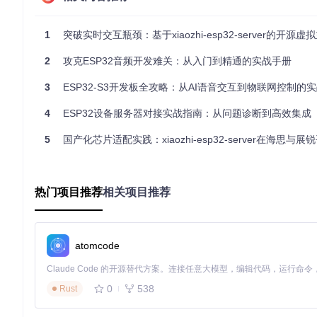
"audioTask"
,  
// 任务名称
4096
,         
// 栈大小
NULL
,         
// 参数
1
突破实时交互瓶颈：基于xiaozhi-esp32-server的开源虚拟主播系
5
,            
// 优先级(高于网络任务)
  &audioTaskHandle,

2
攻克ESP32音频开发难关：从入门到精通的实战手册
0
// 核心0
3
ESP32-S3开发板全攻略：从AI语音交互到物联网控制的
内存管理的艺术
4
ESP32设备服务器对接实战指南：从问题诊断到高效集成
PSRAM的高效利用是解决内存瓶颈的关键。ESP32-audioI2S库提
5
国产化芯片适配实践：xiaozhi-esp32-server在海思与展锐平台
// 关键：使用PSRAM智能指针管理音频缓冲区
psram_unique_ptr<
int16_t
[]> 
audioBuffer
(
new
int16_t
[
409
热门项目推荐
相关项目推荐
![ESP32内存访问效率对比实验](https://raw.gitcode.com/gh_mirrors
_info/Partition Scheme.png?utm_source=gitcode_repo_files)
反常识优化技巧：低功耗模式下的流畅播放
atomcode
大多数开发者认为低功耗与高性能不可兼得，但通过以下技巧可
使用UART唤醒代替GPIO中断，减少唤醒次数
0
538
Rust
调整I2S缓冲区大小为2048字节，平衡延迟和功耗
采用动态电压调节，根据音频复杂度实时调整CPU频率