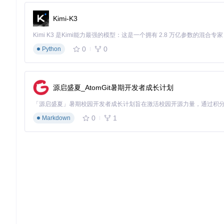
实施验证篇：从原型到产品的跨越
Kimi-K3
分阶段实现路径
0
0
Python
阶段一：基础功能验证
实现本地SD卡音频播放
验证I2S接口稳定性
源启盛夏_AtomGit暑期开发者成长计划
测试不同码率文件的兼容性
阶段二：网络功能集成
0
1
Markdown
添加HTTP流媒体支持
实现WiFi断线重连机制
优化网络缓存策略
阶段三：系统优化
实现多任务优先级管理
添加音频效果处理模块
优化电源管理策略
跨场景适配指南
车载场景