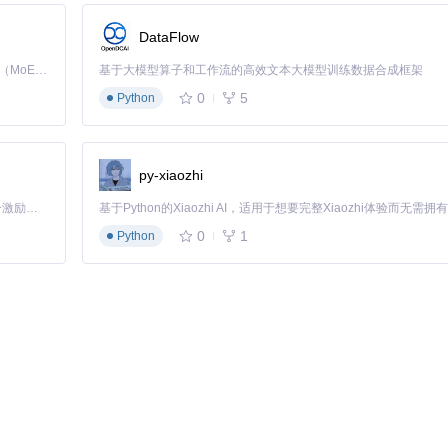
DataFlow
Kimi K3 是Kimi能力最强的模型：这是一个拥有 2.8 万亿参数的混合专家（MoE）模型，具备原生视觉理解能力，并支持 100 万 token 的上下文窗口。
基于大模型算子和工作流的高效文本大模型训练数据合成框架
0
5
Python
py-xiaozhi
「源启盛夏」暑期校园开发者成长计划旨在激活校园开源力量，通过积分激励、认证扶持、资源倾斜等形式，引导高校组织和开发者完成「入驻 — 建项目 — 做贡献 — 获认证 — 得资源」的完整闭环。无论你是想带领社团入驻平台的组织者，还是希望用代码贡献证明自己的开发者，都能在这里找到属于你的成长路径。
0
1
Python