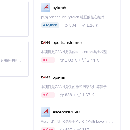
pytorch
作为 Ascend for PyTorch 社区的核心组件，TorchNPU 是昇腾专为 PyTorch 打造的深度学习适配插件，使 PyTorch 框架能够直接调用昇腾 NPU，为开发者提供昇腾 AI 处理器的超强算力。
834
1.26 K
Python
ops-transformer
本项目是CANN提供的transformer类大模型算子库，实现网络在NPU上加速计算。
1.03 K
2.44 K
C++
基于Python的Xiaozhi AI，适用于想要完整Xiaozhi体验而无需拥有专用硬件的用户。
ops-nn
本项目是CANN提供的神经网络类计算算子库，实现网络在NPU上加速计算。
838
1.67 K
C++
AscendNPU-IR
AscendNPU-IR是基于MLIR（Multi-Level Intermediate Representation）构建的，面向昇腾亲和算子编译时使用的中间表示，提供昇腾完备表达能力，通过编译优化提升昇腾AI处理器计算效率，支持通过生态框架使能昇腾AI处理器与深度调优
497
337
C++