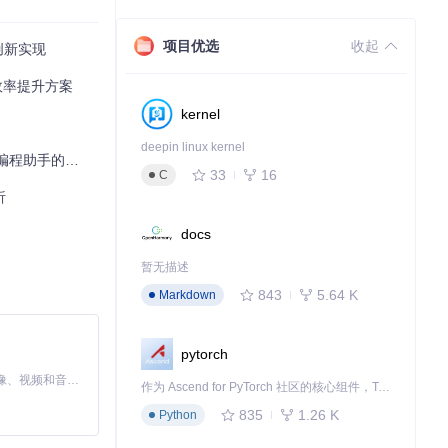
项目优选
收起
的创新实现
发效率提升方案
kernel
deepin linux kernel
助手的终极解决方案
33
16
C
析
docs
暂无描述
843
5.64 K
Markdown
pytorch
MiniMax H3 是一个通用的全模态生成系统。它支持对由文本、图像、视频和音频组成的多模态上下文进行统一理解，并能生成分辨率高达 2K、时长可达 15 秒的带原生立体声音频的视频。得益于面向任务泛化的系统设计，H3 在预训练阶段就已具备广泛的多模态上下文理解与生成能力，能够出色地执行复杂的多模态指令。
作为 Ascend for PyTorch 社区的核心组件，TorchNPU 是昇腾专为 PyTorch 打造的深度学习适配插件，使 PyTorch 框架能够直接调用昇腾 NPU，为开发者提供昇腾 AI 处理器的超强算力。
835
1.26 K
Python