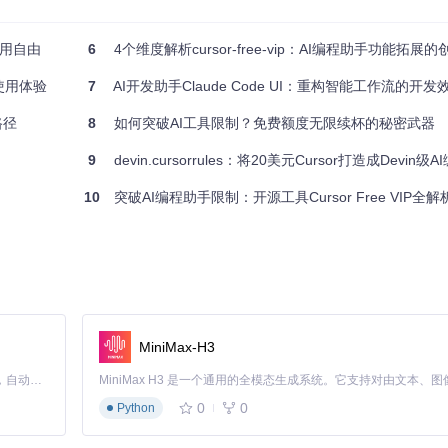
使用自由
6
4个维度解析cursor-free-vip：AI编程助手功能拓展
状态和系统标识的自动化框架。该框架主要包含以下模块：
使用体验
7
AI开发助手Claude Code UI：重构智能工作流的开
改系统级硬件标识符，使每次启动都呈现全新设备特征
路径
8
如何突破AI工具限制？免费额度无限续杯的秘密武器
册、验证和轮换流程
n.py
)：突破API调用限制和版本检查
9
devin.cursorrules：将20美元Cursor打造成Devin级AI编程
户状态和功能可用性
10
突破AI编程助手限制：开源工具Cursor Free VIP全解
境
丁
限制时自动触发重置流程
的交互关系
MiniMax-H3
Claude Code 的开源替代方案。连接任意大模型，编辑代码，运行命令，自动验证 — 全自动执行。用 Rust 构建，极致性能。 ｜ An open-source alternative to Claude Code. Connect any LLM, edit code, run commands, and verify changes — autonomously. Built in Rust for speed. Get Started
0
0
Python