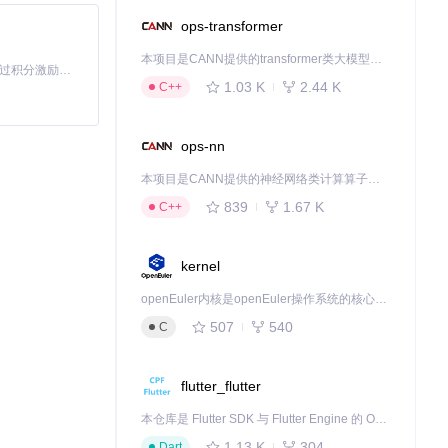
ops-transformer
本项目是CANN提供的transformer类大模型算子库，实现网络在NPU上加速计算。
「源启盛夏」暑期校园开发者成长计划旨在激活校园开源力量，通过积分激励、认证扶持、资源倾斜等形式，引导高校组织和开发者完成「入驻 — 建项目 — 做贡献 — 获认证 — 得资源」的完整闭环。无论你是想带领社团入驻平台的组织者，还是希望用代码贡献证明自己的开发者，都能在这里找到属于你的成长路径。
1.03 K
2.44 K
C++
ops-nn
本项目是CANN提供的神经网络类计算算子库，实现网络在NPU上加速计算。
839
1.67 K
C++
kernel
openEuler内核是openEuler操作系统的核心，既是系统性能与稳定性的基石，也是连接处理器、设备与服务的桥梁。
507
540
C
flutter_flutter
本仓库是 Flutter SDK 与 Flutter Engine 的 OpenHarmony 适配版本，由 CPF-Flutter 团队维护。开发者可使用熟悉的 Flutter 技术栈开发 OpenHarmony 应用，3.35.7 及以后的适配版本可基于本仓库源码构建支持 OpenHarmony 的 Flutter Engine。
1.13 K
304
Dart