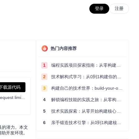
登录
注册
热门内容推荐
1
编程实践项目探索指南：从零构建技术能力体系
2
技术解构式学习：从0到1构建你的编程知识体系
下载源代码
3
构建自己的技术世界：build-your-own-x项目的实践探索指南
[Support 0.45]（Multi Language 多语言）自动注册 Cursor Ai ，自动重置机器ID ， 免费升级使用Pro 功能: You've reached your trial request limit. / Too many free trial accounts used on this machine. Please upgrade to pro. We have this limit in place to prevent abuse. Please let us know if you believe this is a mistake.
4
解锁编程技能的实践之旅：从零构建你的技术世界
5
技术实践探索：从零开始构建核心系统的实践指南
6
亲手锻造技术引擎：从0到1构建核心系统的实践指南
具的潜力。本文
辅助开发环境。