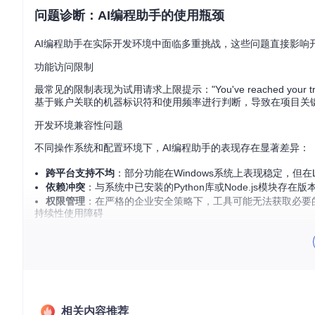
问题诊断：AI编程助手的使用瓶颈
AI编程助手在实际开发环境中面临多重挑战，这些问题直接影响
功能访问限制
最常见的限制表现为试用请求上限提示："You've reached your trial reque
基于账户关联的机器标识符和使用频率进行判断，导致在项目关
开发环境兼容性问题
不同操作系统和配置环境下，AI编程助手的表现存在显著差异：
跨平台支持不均
：部分功能在Windows系统上表现稳定，但在L
依赖冲突
：与系统中已安装的Python库或Node.js模块存在
权限管理
：在严格的企业安全策略下，工具可能无法获取必要
持续性使用障碍
即使突破初始限制，长期使用仍面临挑战：
账户状态不稳定，频繁需要重新验证
功能访问权限随时间逐步受限
自动更新机制可能覆盖破解或修改的配置
相关内容推荐