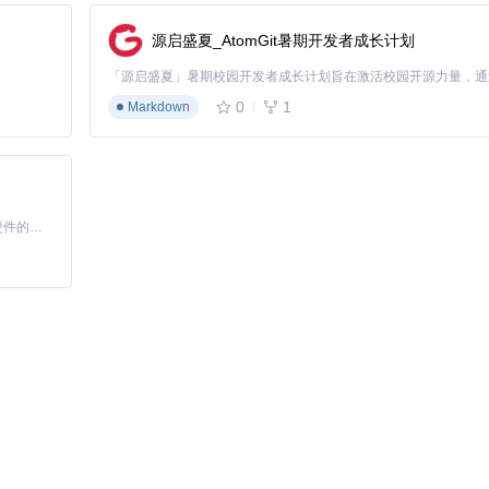
源启盛夏_AtomGit暑期开发者成长计划
能稳定运行
0
1
Markdown
基于Python的Xiaozhi AI，适用于想要完整Xiaozhi体验而无需拥有专用硬件的用户。