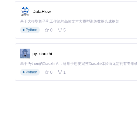
多账户自动轮换
分散使用压力，降低单账户被封禁风险
智能状态监控
提前识别限制风险，主动触发保护机制
DataFlow
跨平台适配引擎
确保在Windows/macOS/Linux环境下均
基于大模型算子和工作流的高效文本大模型训练数据合成框架
配置自动备份
避免因更新或重置导致的个性化设置丢失
0
5
Python
场景落地：实施与验证指南
py-xiaozhi
准备阶段
环境检查
0
1
Python
# 克隆项目仓库
git 
clone
cd
 cursor-free-vip

# 检查Python环境
python --version  
# 要求Python 3.8+
# 安装依赖包