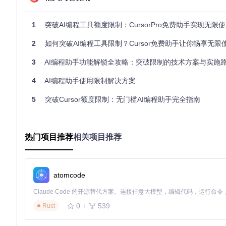
方案解构：无限使用技术原理
核心技术架构
1
突破AI编程工具额度限制：CursorPro免费助手实现无限
AI编程助手无限使用方案的核心在于构建一个能够动态管理账户
2
如何突破AI编程工具限制？Cursor免费助手让你畅享无限
机器标识管理模块
(
reset_machine_manual.py
)：负责修
3
AI编程助手功能解锁全攻略：突破限制的技术方案与实施
账户生命周期管理
(
account_manager.py
)：自动化账户注
权限绕过引擎
(
bypass_token_limit.py
、
bypass_versio
4
AI编程助手使用限制解决方案
状态监控系统
(
check_user_authorized.py
)：实时跟踪账
工作流程解析
5
突破Cursor额度限制：无门槛AI编程助手完全指南
系统环境准备
：检测当前操作系统类型，配置必要的依赖环
机器标识重置
：修改关键系统参数，生成新的设备指纹
账户自动化注册
：通过临时邮箱服务创建新账户并完成验证
权限配置应用
：调整AI编程助手配置文件，应用权限绕过补
热门项目推荐
相关项目推荐
状态监控启动
：建立后台进程监控账户使用状态，在检测到
图1：AI编程工具无限使用方案架构示意图，展示了各核心模块
atomcode
技术特性与实际收益对照
技术特性
实际收益
0
539
Rust
动态机器ID生成
规避基于设备的使用限制，实现无限试用