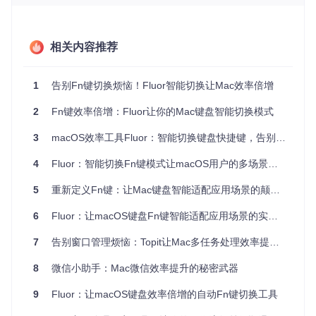
Code则依赖F5启动调试、F12查看定义。Fluor让他可以为每
个IDE单独设置Fn键行为，避免了因模式错误导致的调试中
断，平均每天减少了5次以上的操作失误。
相关内容推荐
场景三：内容创作者的多任务处理
视频博主小张在Final Cut P
ro剪辑时需要F键控制时间轴，切换到音乐软件时又需要F键控
制播放，打开文档时还希望F1-F4能调整亮度和音量。Fluor的
1
告别Fn键切换烦恼！Fluor智能切换让Mac效率倍增
智能切换功能让她无需中断创作思路去调整键盘设置，素材整
理效率提升了近30%。
2
Fn键效率倍增：Fluor让你的Mac键盘智能切换模式
3
macOS效率工具Fluor：智能切换键盘快捷键，告别Fn键频繁切换烦恼
图：Fluor的运行应用管理界面，可直观查看和设置各应用的F
n键模式
4
Fluor：智能切换Fn键模式让macOS用户的多场景工作效率提升30%
核心功能解析：从问题到解决方案
5
重新定义Fn键：让Mac键盘智能适配应用场景的颠覆式工具
智能应用识别与自动切换
6
Fluor：让macOS键盘Fn键智能适配应用场景的实用工具
问题
：手动切换Fn键模式打断工作流，降低专注度
7
告别窗口管理烦恼：Topit让Mac多任务处理效率提升3倍
解决方案
：实时监测活跃应用并应用预设规则
效果
：实现应用切换与键位模式切换的无缝衔接，消除手动操
8
微信小助手：Mac微信效率提升的秘密武器
作成本
9
Fluor：让macOS键盘效率倍增的自动Fn键切换工具
Fluor会在状态栏显示当前的Fn键模式：【Apple模式】（Fn
键作为默认功能键）和【功能键模式】（Fn键作为传统F1-F1