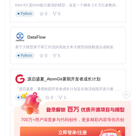
度
Kimi K3 是Kimi能力最强的模型：这是一个拥有 2.8 万亿参数的混合专家（MoE）模型，具备原生视觉理解能力，并支持 100 万 token 的上下文窗口。
资源
轻量级设计，内
系统级功能，
功能丰富但
0
0
Python
占用
存占用<5MB
无额外占用
资源消耗大
自定
支持每个应用独
支持但操作
义能
全局统一设置
立设置
复杂
力
DataFlow
成本
完全开源免费
免费
付费订阅制
基于大模型算子和工作流的高效文本大模型训练数据合成框架
0
5
Python
Fluor的核心优势在于它平衡了自动化与资源效率，既提供了
商业软件才有的智能切换功能，又保持了开源工具的轻量特
性，这使得它在众多键位管理工具中脱颖而出。
源启盛夏_AtomGit暑期开发者成长计划
快速上手：Fluor安装与使用指南
「源启盛夏」暑期校园开发者成长计划旨在激活校园开源力量，通过积分激励、认证扶持、资源倾斜等形式，引导高校组织和开发者完成「入驻 — 建项目 — 做贡献 — 获认证 — 得资源」的完整闭环。无论你是想带领社团入驻平台的组织者，还是希望用代码贡献证明自己的开发者，都能在这里找到属于你的成长路径。
安装步骤
0
1
Markdown
通过Git克隆仓库
打开终端，执行以下命令：
git clone https://gitcode.com/gh_mirrors/fl/
700万+用户深度参与代码创作，更多精彩内容等你共创
py-xiaozhi
Fluor
基于Python的Xiaozhi AI，适用于想要完整Xiaozhi体验而无需拥有专用硬件的用户。
编译安装
立即登录/注册