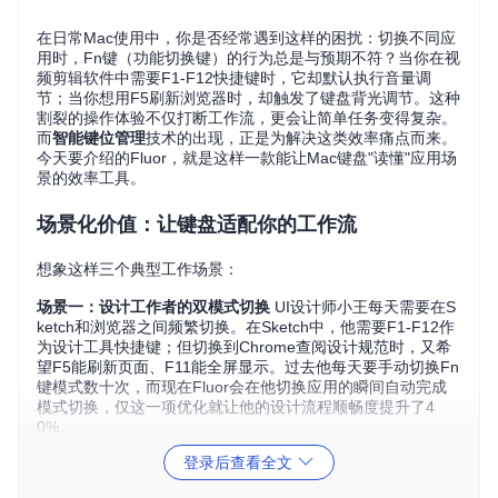
在日常Mac使用中，你是否经常遇到这样的困扰：切换不同应
用时，Fn键（功能切换键）的行为总是与预期不符？当你在视
频剪辑软件中需要F1-F12快捷键时，它却默认执行音量调
节；当你想用F5刷新浏览器时，却触发了键盘背光调节。这种
割裂的操作体验不仅打断工作流，更会让简单任务变得复杂。
而
智能键位管理
技术的出现，正是为解决这类效率痛点而来。
今天要介绍的Fluor，就是这样一款能让Mac键盘"读懂"应用场
景的效率工具。
场景化价值：让键盘适配你的工作流
想象这样三个典型工作场景：
场景一：设计工作者的双模式切换
UI设计师小王每天需要在S
ketch和浏览器之间频繁切换。在Sketch中，他需要F1-F12作
为设计工具快捷键；但切换到Chrome查阅设计规范时，又希
望F5能刷新页面、F11能全屏显示。过去他每天要手动切换Fn
键模式数十次，而现在Fluor会在他切换应用的瞬间自动完成
模式切换，仅这一项优化就让他的设计流程顺畅度提升了4
0%。
登录后查看全文
场景二：程序员的多IDE适配
后端开发者小李同时使用Xcode
和VS Code进行开发。Xcode需要F7-F9进行代码调试，而VS