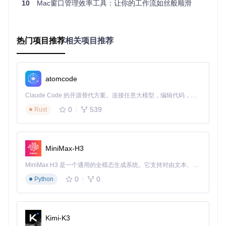
10
Mac窗口管理效率工具：让你的工作流如丝般顺滑
2键）。当你从浏览器切换到代码编辑器时，它会自动将模式
从Apple切换到功能键，让你无需任何手动操作。
灵活的规则定制系统
热门项目推荐
相关项目推荐
问题
：不同应用对Fn键有不同需求，单一模式无法满足
解决方案
：为每个应用设置独立的键位规则
效果
：每个应用都能获得最适合的键位配置，实现"应用-键
位"的精准匹配
atomcode
通过偏好设置界面，你可以为常用应用创建专属规则。例如设
Claude Code 的开源替代方案。连接任意大模型，编辑代码，运行命令，自动验证 — 全自动执行。用 Rust 构建，极致性能。 ｜ An open-source alternative to Claude Code. Connect any LLM, edit code, run commands, and verify changes — autonomously. Built in Rust for speed. Get Started
置Photoshop使用功能键模式，Safari使用Apple模式，特殊应
用则使用禁用模式。这种高度定制化的规则系统，让键盘真正
0
539
Rust
成为适应你工作习惯的工具。
图：Fluor的偏好设置界面，可配置启动行为和默认模式
MiniMax-H3
竞品对比：为什么选择Fluor？
MiniMax H3 是一个通用的全模态生成系统。它支持对由文本、图像、视频和音频组成的多模态上下文进行统一理解，并能生成分辨率高达 2K、时长可达 15 秒的带原生立体声音频的视频。得益于面向任务泛化的系统设计，H3 在预训练阶段就已具备广泛的多模态上下文理解与生成能力，能够出色地执行复杂的多模态指令。
0
0
Python
对比
同类商业软
系统原生设置
Fluor
维度
件
自动
全自动应用识别
部分支持自
Kimi-K3
化程
需手动切换
与切换
动切换