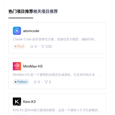
让浏览体验如行云流水。
📖 使用指南：三步上手高效图像浏览
热门项目推荐
相关项目推荐
获取工具
克隆仓库：
git clone https://gitcode.com/gh_mir
atomcode
rors/vo/voidImageViewer
Claude Code 的开源替代方案。连接任意大模型，编辑代码，运行命令，自动验证 — 全自动执行。用 Rust 构建，极致性能。 ｜ An open-source alternative to Claude Code. Connect any LLM, edit code, run commands, and verify changes — autonomously. Built in Rust for speed. Get Started
安装运行
0
535
Rust
执行安装程序后，右键图片选择"用voidImageViewer打
开"即可开始使用
动画控制
MiniMax-H3
打开GIF/WEBP动画后，可通过底部控制栏实现播放/暂
停、帧步进等精确操作
MiniMax H3 是一个通用的全模态生成系统。它支持对由文本、图像、视频和音频组成的多模态上下文进行统一理解，并能生成分辨率高达 2K、时长可达 15 秒的带原生立体声音频的视频。得益于面向任务泛化的系统设计，H3 在预训练阶段就已具备广泛的多模态上下文理解与生成能力，能够出色地执行复杂的多模态指令。
无论是专业人士还是普通用户，都能通过这款工具重新定义图
0
0
Python
像浏览体验，让每一次图片查看都成为高效愉悦的过程。
Kimi-K3
voidImageViewer
下载源代码
Kimi K3 是Kimi能力最强的模型：这是一个拥有 2.8 万亿参数的混合专家（MoE）模型，具备原生视觉理解能力，并支持 100 万 token 的上下文窗口。
Lightweight image viewer for Windows with animated GIF/WEBP support