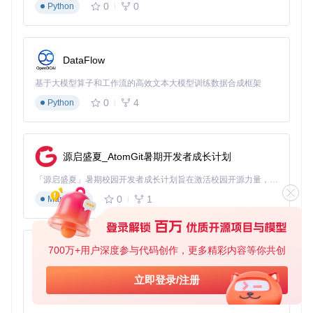
0
0
Python
项目地址：
https://gitcode.com/gh_mirrors/vo/voidImageViewer
DataFlow
基于大模型算子和工作流的高效文本大模型训练数据合成框架
0
4
Python
源启盛夏_AtomGit暑期开发者成长计划
「源启盛夏」暑期校园开发者成长计划旨在激活校园开源力量，通过积分激励、认证扶持、资源倾斜等形式，引导高校组织和开发者完成「入驻 — 建项目 — 做贡献 — 获认证 — 得资源」的完整闭环。无论你是想带领社团入驻平台的组织者，还是希望用代码贡献证明自己的开发者，都能在这里找到属于你的成长路径。
0
1
Markdown
700万+用户深度参与代码创作，更多精彩内容等你共创
py-xiaozhi
基于Python的Xiaozhi AI，适用于想要完整Xiaozhi体验而无需拥有专用硬件的用户。
立即登录/注册
0
1
Python