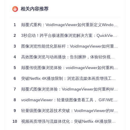
相关内容推荐
🎯 适用场景：从日常浏览到专业工作流
设计师场景：动画帧精确校对
1
颠覆式重构：VoidImageViewer如何重新定义Windows图像浏览体验
UI设计师在处理WEBP格式动画素材时，需要逐帧检查过渡效
2
3秒启动！跨平台极速图像浏览解决方案：QuickViewer全面评测
果。传统工具常出现帧同步错误，而voidImageViewer的**
毫
秒级帧控制
**功能，确保每个动画细节都能准确呈现，提高设
3
图像浏览性能优化新标杆：VoidImageViewer如何重塑数字图像体验
计稿交付效率。
开发者场景：资源文件快速预览
4
高效图像浏览与动画播放：告别臃肿，体验轻快视觉享受
在开发包含大量图像资源的应用时，开发者需要快速验证不同
5
颠覆传统图像浏览体验：voidImageViewer如何重构Windows图像查看范式
格式图片的显示效果。该工具支持的**
多格式即时解码
**，让
开发者无需安装多个专业软件即可完成资源检查。
6
突破Netflix 4K播放限制：浏览器流媒体画质增强工具全解析
7
颠覆式图像浏览体验：VoidImageViewer如何重构Windows图像查看范式
图：使用voidImageViewer查看的高分辨率WEBP全景图像，
展现工具对细节的精准还原能力
8
voidImageViewer：轻量级图像查看工具， GIF/WEBP 动画支持
🔍 技术亮点：用户可感知的性能提升
9
轻量级图像浏览器技术突破：VoidImageViewer的WebP与Mipmap优化实践
采用优化的图像解码引擎，实现**
大图片加载速度提升200%
*
10
视频画质增强与流媒体优化：突破Netflix 4K播放限制的浏览器扩展工具
*。通过智能缓存机制，常用图片二次打开时间缩短至0.3秒，