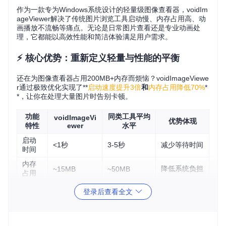
作为一款专为Windows系统设计的轻量级图像查看器，voidIm
ageViewer解决了传统图片浏览工具启动慢、内存占用高、动
画播放不流畅等痛点。无论是日常图片查看还是专业动画处
理，它都能以高效性能和简洁体验满足用户需求。
⚡ 核心优势：重新定义轻量与性能的平衡
还在为图像查看器占用200MB+内存而烦恼？voidImageViewe
r通过极致优化实现了**
启动速度提升3倍
和
内存占用降低70%
*
*，让你在处理大量图片时告别卡顿。
功能
同类工具平均
voidImageVi
优势体现
特性
ewer
水平
启动
<1秒
3-5秒
减少等待时间
时间
内存
降低系统负担
~15MB
~50MB
占用
动画
登录后查看全文
精确到帧
丢帧/延迟
提升视觉体验
播放
格式
减少格式转换
6种主流格式
3-4种
支持
需求