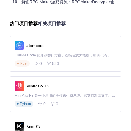
独立开发者的资源复用
10
解锁RPG Maker游戏资源：RPGMakerDecrypter全功能解密工具使用指南
独立开发者常需要参考成熟游戏的素材设计。工具可帮助开发
者提取合法授权的素材资源，进行二次创作。某独立游戏《星
露谷传说》的mod作者通过解密工具学习官方资源组织方式，
热门项目推荐
相关项目推荐
使mod加载效率提升30%。
应用场
效率
RPG Maker Decr
传统方法
ypter方案
景
提升
atomcode
单文件
手动操作，平均
拖拽即解密，10
300
Claude Code 的开源替代方案。连接任意大模型，编辑代码，运行命令，自动验证 — 全自动执行。用 Rust 构建，极致性能。 ｜ An open-source alternative to Claude Code. Connect any LLM, edit code, run commands, and verify changes — autonomously. Built in Rust for speed. Get Started
解密
5分钟/个
秒/个
0%
0
533
Rust
批量处
逐文件操作，易
命令行批量处理，
40
理
出错
无人值守
0%
格式转
需额外工具，步
内置格式转换，一
20
换
骤繁琐
键完成
0%
MiniMax-H3
MiniMax H3 是一个通用的全模态生成系统。它支持对由文本、图像、视频和音频组成的多模态上下文进行统一理解，并能生成分辨率高达 2K、时长可达 15 秒的带原生立体声音频的视频。得益于面向任务泛化的系统设计，H3 在预训练阶段就已具备广泛的多模态上下文理解与生成能力，能够出色地执行复杂的多模态指令。
三、实践指南：从安装到解密的完整流程
0
0
Python
环境准备：3步完成系统配置
▶ 安装.NET 6.0运行时：访问微软官方网站下载对应系统版
本，按提示完成安装
Kimi-K3
▶ 获取项目源码：打开终端执行
git clone https://gitc