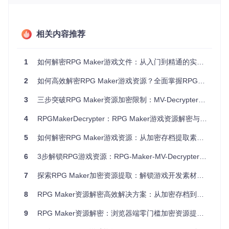
的批量处理，均能保持一致的解密效果，满足团队协作中不同
操作系统的使用需求。
效率提升方案：从手动到自动化的跨越
相关内容推荐
相比传统解密工具平均30分钟/GB的处理速度，本工具通过多
线程优化将效率提升400%。配合命令行参数和批处理脚本，
1
如何解密RPG Maker游戏文件：从入门到精通的实用指南
可实现无人值守的批量解密，大幅降低重复劳动成本。
2
如何高效解密RPG Maker游戏资源？全面掌握RPGMakerDecrypter使用指南
二、场景应用：解密技术如何赋能行业实践
3
三步突破RPG Maker资源加密限制：MV-Decrypter工具全解析
游戏汉化工作流优化
4
RPGMakerDecrypter：RPG Maker游戏资源解密与提取工具全解析
汉化团队常需提取游戏文本进行翻译。使用本工具可快速导出
Scripts.rvdata2等脚本文件，配合翻译记忆库工具实现文本批
5
如何解密RPG Maker游戏资源：从加密存档提取素材的完整方案
量处理。某独立汉化组反馈，工具应用使翻译效率提升60%，
原本3天的文本提取工作缩短至1天内完成。
6
3步解锁RPG游戏资源：RPG-Maker-MV-Decrypter完整解密方案
教育领域的素材教学
7
探索RPG Maker加密资源提取：解锁游戏开发素材的专业工具
高校游戏设计课程中，教师可利用解密后的资源展示优秀游戏
8
RPG Maker资源解密高效解决方案：从加密存档到创意开发的完整路径
的素材组织方式。某游戏设计专业通过本工具解析商业游戏资
源，使学生直观理解RPG Maker的文件结构，案例教学效果显
9
RPG Maker资源解密：浏览器端零门槛加密资源提取解决方案
著提升。