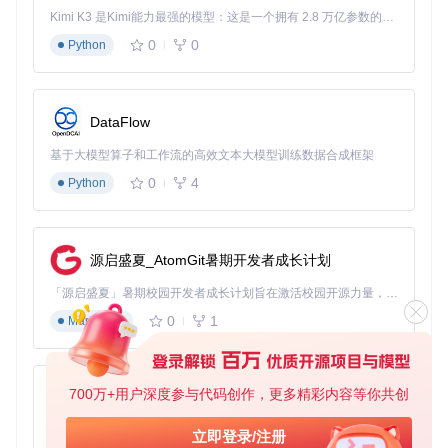
ode.com/gh_mirrors/rp/RPGMakerDecrypter
Kimi K3 是Kimi能力最强的模型：这是一个拥有 2.8 万亿参数的混合专家（MoE）模型，具备原生视觉理解能力，并支持 100 万 token 的上下文窗口。
▶ 编译项目文件：进入项目目录后运行
dotnet build
，等待
0
0
Python
编译完成
图形界面使用：4步完成文件解密
▶ 启动图形界面：运行
RPGMakerDecrypter.Gui
项目，等待
DataFlow
程序加载
▶ 选择加密文件：点击"File"菜单，选择"Open"，浏览并选择
基于大模型算子和工作流的高效文本大模型训练数据合成框架
目标.rgssad/.rgss2a/.rgss3a文件
0
4
Python
▶ 查看文件列表：程序自动解析文件内容，左侧面板显示所有
加密资源
▶ 执行解密操作：点击"Extract All"按钮，选择输出目录，完
成解密
源启盛夏_AtomGit暑期开发者成长计划
「源启盛夏」暑期校园开发者成长计划旨在激活校园开源力量，通过积分激励、认证扶持、资源倾斜等形式，引导高校组织和开发者完成「入驻 — 建项目 — 做贡献 — 获认证 — 得资源」的完整闭环。无论你是想带领社团入驻平台的组织者，还是希望用代码贡献证明自己的开发者，都能在这里找到属于你的成长路径。
图：RPG Maker Decrypter图形界面，显示已成功打开的加密
0
1
Markdown
存档及文件列表
命令行高效操作：适合批量处理
对于需要处理多个文件的场景，命令行模式更为高效。基础解
700万+用户深度参与代码创作，更多精彩内容等你共创
py-xiaozhi
密命令格式为
dotnet run --project RPGMakerDecrypte
r.Cli -- "加密文件路径"
，添加
--output
参数可指定输出
基于Python的Xiaozhi AI，适用于想要完整Xiaozhi体验而无需拥有专用硬件的用户。
立即登录/注册
目录，
--project-file
参数则能生成项目文件便于二次开