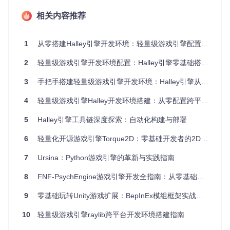
🔍
环境兼容性检查
相关内容推荐
在终端执行以下命令，验证系统是否满足基础依赖要求：
g++ --version  
# 需支持C++17标准，显示版本号≥7.0
1
从零搭建Halley引擎开发环境：轻量级游戏引擎配置指南
cmake --version  
# 需3.15以上版本，显示版本号≥3.15.0
git --version   
# 需2.0以上版本，显示版本号≥2.0.0
2
轻量级游戏引擎开发环境配置：Halley引擎零基础搭建指南
3
手把手搭建轻量级游戏引擎开发环境：Halley引擎从配置到运行全指南
📌
风险提示
：确保系统剩余磁盘空间≥10GB，编译过程会生
成大量中间文件，空间不足可能导致构建失败。
4
轻量级游戏引擎Halley开发环境搭建：从零配置跨平台开发环境
二、搭建开发环境：从源码到可运行状态
5
Halley引擎工具链深度探索：自动化构建与部署
1. 准备阶段：获取源代码
6
轻量化开源游戏引擎Torque2D：零基础开发者的2D游戏开发解决方案
⚡
克隆代码仓库
7
Ursina：Python游戏引擎的革新与实践指南
执行以下命令将Halley引擎源代码下载到本地工作目录：
8
FNF-PsychEngine游戏引擎开发全指南：从零基础到独立创作
git 
clone
9
零基础玩转Unity游戏扩展：BepInEx模组框架实战指南
预期结果：终端显示"Cloning into 'halley'"进度，完成后在当
10
轻量级游戏引擎raylib跨平台开发环境搭建指南
前目录生成halley文件夹。