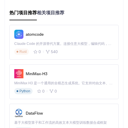
2. 执行操作：配置构建系统
热门项目推荐
相关项目推荐
⚡
创建构建目录并运行CMake
按顺序执行以下命令配置项目构建环境：
cd
 halley          
# 进入引擎根目录
atomcode
mkdir
 build        
# 创建构建文件夹
cd
 build           
# 进入构建目录
Claude Code 的开源替代方案。连接任意大模型，编辑代码，运行命令，自动验证 — 全自动执行。用 Rust 构建，极致性能。 ｜ An open-source alternative to Claude Code. Connect any LLM, edit code, run commands, and verify changes — autonomously. Built in Rust for speed. Get Started
cmake ..           
# 生成项目文件
0
540
Rust
预期结果：CMake会自动检测系统环境，输出类似"Generatin
g done"的成功提示，build目录下生成适合当前系统的项目文
件（如Makefile或Visual Studio解决方案）。
MiniMax-H3
📌
跨平台注意事项
：Windows用户需在Visual Studio命令提示
MiniMax H3 是一个通用的全模态生成系统。它支持对由文本、图像、视频和音频组成的多模态上下文进行统一理解，并能生成分辨率高达 2K、时长可达 15 秒的带原生立体声音频的视频。得益于面向任务泛化的系统设计，H3 在预训练阶段就已具备广泛的多模态上下文理解与生成能力，能够出色地执行复杂的多模态指令。
符中执行，Linux/macOS用户可直接使用终端。若出现依赖缺
0
0
Python
失错误，需根据提示安装相应开发库。
3. 结果验证：编译引擎核心
⚡
执行编译命令
DataFlow
根据生成的项目类型选择对应编译方式：
基于大模型算子和工作流的高效文本大模型训练数据合成框架
Linux/macOS用户：