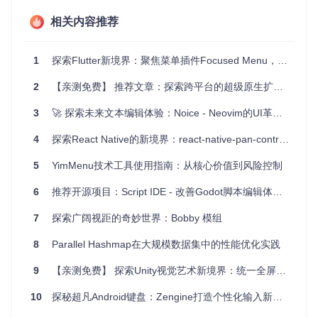
应用场景
相关内容推荐
NirKxMenu 可广泛应用于各种需要快速选择操作的应用场景，
例如消息列表中的更多选项、底部导航栏点击后的扩展功能、
文件管理器的操作菜单等。无论是在社交应用、工具类应用还
1
探索Flutter新境界：聚焦菜单插件Focused Menu，打造交互新体验🚀
是游戏应用中，都能找到它的身影，为用户提供直观且易于操
作的界面元素。
2
【亲测免费】 推荐文章：探索跨平台的超级原生扩展——`super_native_extensions`
项目特点
3
🚀 探索未来文本编辑体验：Noice - Neovim的UI革命者
4
高度可定制
探索React Native的新境界：react-native-pan-controller
：从菜单的内容到外观，一切皆可调整，满足
个性化需求。
5
YimMenu技术工具使用指南：从核心价值到风险控制
简便易用
：简洁的 API 设计使得集成和使用过程十分简
单。
6
推荐开源项目：Script IDE - 改善Godot脚本编辑体验的神器
流畅动画
：精心设计的过渡动画，使菜单弹出和消失自然
流畅。
7
探索广阔视距的奇妙世界：Bobby 模组
兼容性强
：支持 iOS 平台上大部分设备和系统版本，保证
广泛的适用性。
8
Parallel Hashmap在大规模数据集中的性能优化实践
如果你想让你的应用在界面交互上有所突破，NirKxMenu 定会
9
【亲测免费】 探索Unity视觉艺术新境界：统一全屏模糊插件——Unified Universal Blur
是你的理想选择。立即尝试这个开源项目，为你的应用增添一
份独特的魅力吧！
10
探秘超凡Android键盘：Zengine打造个性化输入新体验
GitHub 仓库链接