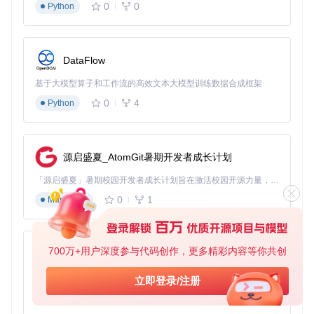
0
0
Python
DataFlow
基于大模型算子和工作流的高效文本大模型训练数据合成框架
0
4
Python
源启盛夏_AtomGit暑期开发者成长计划
「源启盛夏」暑期校园开发者成长计划旨在激活校园开源力量，通过积分激励、认证扶持、资源倾斜等形式，引导高校组织和开发者完成「入驻 — 建项目 — 做贡献 — 获认证 — 得资源」的完整闭环。无论你是想带领社团入驻平台的组织者，还是希望用代码贡献证明自己的开发者，都能在这里找到属于你的成长路径。
0
1
Markdown
700万+用户深度参与代码创作，更多精彩内容等你共创
py-xiaozhi
基于Python的Xiaozhi AI，适用于想要完整Xiaozhi体验而无需拥有专用硬件的用户。
立即登录/注册
0
1
Python