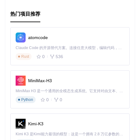
不要犹豫，立刻行动，让 NirKxMenu 成为你下一个项目的亮
点！
热门项目推荐
atomcode
Claude Code 的开源替代方案。连接任意大模型，编辑代码，运行命令，自动验证 — 全自动执行。用 Rust 构建，极致性能。 ｜ An open-source alternative to Claude Code. Connect any LLM, edit code, run commands, and verify changes — autonomously. Built in Rust for speed. Get Started
0
536
Rust
MiniMax-H3
MiniMax H3 是一个通用的全模态生成系统。它支持对由文本、图像、视频和音频组成的多模态上下文进行统一理解，并能生成分辨率高达 2K、时长可达 15 秒的带原生立体声音频的视频。得益于面向任务泛化的系统设计，H3 在预训练阶段就已具备广泛的多模态上下文理解与生成能力，能够出色地执行复杂的多模态指令。
0
0
Python
Kimi-K3
Kimi K3 是Kimi能力最强的模型：这是一个拥有 2.8 万亿参数的混合专家（MoE）模型，具备原生视觉理解能力，并支持 100 万 token 的上下文窗口。