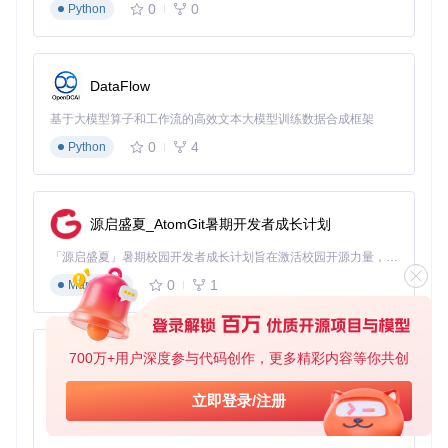
0
0
Python
DataFlow
基于大模型算子和工作流的高效文本大模型训练数据合成框架
0
4
Python
源启盛夏_AtomGit暑期开发者成长计划
「源启盛夏」暑期校园开发者成长计划旨在激活校园开源力量，通过积分激励、认证扶持、资源倾斜等形式，引导高校组织和开发者完成「入驻 — 建项目 — 做贡献 — 获认证 — 得资源」的完整闭环。无论你是想带领社团入驻平台的组织者，还是希望用代码贡献证明自己的开发者，都能在这里找到属于你的成长路径。
0
1
Markdown
700万+用户深度参与代码创作，更多精彩内容等你共创
py-xiaozhi
基于Python的Xiaozhi AI，适用于想要完整Xiaozhi体验而无需拥有专用硬件的用户。
立即登录/注册
0
1
Python