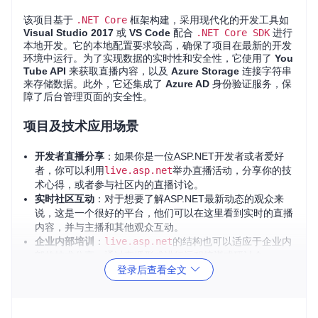
该项目基于
.NET Core
框架构建，采用现代化的开发工具如
Visual Studio 2017
或
VS Code
配合
.NET Core SDK
进行
本地开发。它的本地配置要求较高，确保了项目在最新的开发
环境中运行。为了实现数据的实时性和安全性，它使用了
You
Tube API
来获取直播内容，以及
Azure Storage
连接字符串
来存储数据。此外，它还集成了
Azure AD
身份验证服务，保
障了后台管理页面的安全性。
项目及技术应用场景
开发者直播分享
：如果你是一位ASP.NET开发者或者爱好
者，你可以利用
live.asp.net
举办直播活动，分享你的技
术心得，或者参与社区内的直播讨论。
实时社区互动
：对于想要了解ASP.NET最新动态的观众来
说，这是一个很好的平台，他们可以在这里看到实时的直播
内容，并与主播和其他观众互动。
企业内部培训
：
live.asp.net
的结构也可以适应于企业内
部的技术分享，通过直播形式进行远程培训或研讨会。
登录后查看全文
项目特点
易用的API集成
：项目集成YouTube API，方便快捷地获取