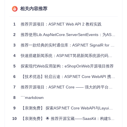
和展示直播内容。
相关内容推荐
安全的身份验证
：使用Azure AD实现用户身份验证，提供
了一种可靠的身份管理和权限控制机制。
跨平台开发
：
.NET Core
支持跨平台，可以在Windows、
1
推荐开源项目：ASP.NET Web API 2 教程实践
Linux和macOS上进行开发和部署。
灵活的数据存储
：通过Azure Storage连接字符串，轻松存
2
推荐使用Lib.AspNetCore.ServerSentEvents：为ASP.NET Core赋能实时通信
取大量数据。
便捷的本地配置
：使用
dotnet user-secrets
命令行工
3
推荐一款经典的实时通信库：ASP.NET SignalR for Java和Android
具，快速设置配置值，简化本地开发环境的搭建。
4
快速搭建新闻系统：ASP.NET简易新闻系统源代码推荐
总的来说，
live.asp.net
是一个功能齐全且易于扩展的开源
项目，无论是用于个人分享还是团队协作，都能提供强大且稳
5
探索现代Web应用架构：eShopOnWeb开源项目推荐
定的支撑。如果你想参与到ASP.NET社区的活动中，或是对实
时直播平台的开发感兴趣，那么
live.asp.net
无疑是值得尝
6
【技术优选】轻启云途：ASP.NET Core WebAPI 携手 Layui 实例探秘
试的绝佳选择。现在就加入我们，开启你的直播之旅吧！
7
推荐开源项目：ASP.NET Core —— 强大的跨平台Web开发框架
8
```markdown
9
【亲测免费】 探索ASP.NET Core WebAPI与Layui的完美结合：基础实例程序源码推荐
10
【亲测免费】 🌟 推荐开源宝藏——SaasKit：构建SaaS应用的强力引擎