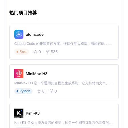
热门项目推荐
atomcode
Claude Code 的开源替代方案。连接任意大模型，编辑代码，运行命令，自动验证 — 全自动执行。用 Rust 构建，极致性能。 ｜ An open-source alternative to Claude Code. Connect any LLM, edit code, run commands, and verify changes — autonomously. Built in Rust for speed. Get Started
0
535
Rust
MiniMax-H3
MiniMax H3 是一个通用的全模态生成系统。它支持对由文本、图像、视频和音频组成的多模态上下文进行统一理解，并能生成分辨率高达 2K、时长可达 15 秒的带原生立体声音频的视频。得益于面向任务泛化的系统设计，H3 在预训练阶段就已具备广泛的多模态上下文理解与生成能力，能够出色地执行复杂的多模态指令。
0
0
Python
Kimi-K3
Kimi K3 是Kimi能力最强的模型：这是一个拥有 2.8 万亿参数的混合专家（MoE）模型，具备原生视觉理解能力，并支持 100 万 token 的上下文窗口。