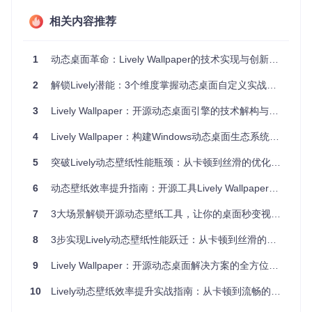
来源于
src/Lively/Lively.Common.Services/HardwareUsageS
ervice.cs
中的性能计数器实现。
相关内容推荐
2. 关键指标识别
1
动态桌面革命：Lively Wallpaper的技术实现与创新应用
需要重点关注的三个核心指标：
2
CPU持续高于70%：可能是渲染引擎选择不当
解锁Lively潜能：3个维度掌握动态桌面自定义实战指南
内存占用超过500MB：可能是缓存未及时释放
3
Lively Wallpaper：开源动态桌面引擎的技术解构与创新应用
GPU 3D使用率超过85%：分辨率或特效设置过高
3. 日志分析方法
4
Lively Wallpaper：构建Windows动态桌面生态系统的技术实践
当遇到间歇性卡顿问题时，可通过日志深入分析：
5
突破Lively动态壁纸性能瓶颈：从卡顿到丝滑的优化秘诀
打开
src/Lively/Lively/Nlog.config
文件
将"minlevel"的值从"Info"改为"Debug"
6
动态壁纸效率提升指南：开源工具Lively Wallpaper全栈应用攻略
重启Lively，问题复现后查看日志文件（默认路径：%APP
7
DATA%\Lively\logs）
3大场景解锁开源动态壁纸工具，让你的桌面秒变视觉焦点
8
3步实现Lively动态壁纸性能跃迁：从卡顿到丝滑的效率革命
实施多维优化：突破性能瓶颈的4种实战方案
9
Lively Wallpaper：开源动态桌面解决方案的全方位探索
10
Lively动态壁纸效率提升实战指南：从卡顿到流畅的全方位优化
优化渲染管线：选择最适合的播放引擎