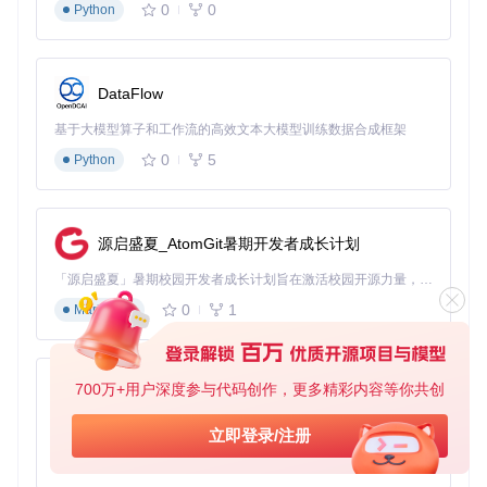
打开设置 > 性能 > 应用规则
0
0
Python
添加高资源应用（如游戏、视频编辑软件）到自动暂停
列表
设置触发阈值：当CPU占用超过80%时自动降低壁纸优
DataFlow
先级
基于大模型算子和工作流的高效文本大模型训练数据合成框架
电源管理优化
：
0
5
Python
笔记本用户：设置 > 电源 > 电池模式下自动降低画质
桌面用户：设置 > 电源 > 高性能模式下启用完整特效
实现逻辑位于
src/Lively/Lively/Core/Suspend/PlaybackDeferr
源启盛夏_AtomGit暑期开发者成长计划
er.cs
「源启盛夏」暑期校园开发者成长计划旨在激活校园开源力量，通过积分激励、认证扶持、资源倾斜等形式，引导高校组织和开发者完成「入驻 — 建项目 — 做贡献 — 获认证 — 得资源」的完整闭环。无论你是想带领社团入驻平台的组织者，还是希望用代码贡献证明自己的开发者，都能在这里找到属于你的成长路径。
缓存与内存管理：释放被占用的系统资源
0
1
Markdown
内存占用过高是导致卡顿的常见原因，通过以下方法优化：
缓存清理策略
：
700万+用户深度参与代码创作，更多精彩内容等你共创
py-xiaozhi
设置 > 高级 > 缓存大小限制为200MB
启用"后台自动清理"：设置 > 高级 > 闲置10分钟后清理
基于Python的Xiaozhi AI，适用于想要完整Xiaozhi体验而无需拥有专用硬件的用户。
立即登录/注册
缓存
0
1
Python
内存优化配置
：