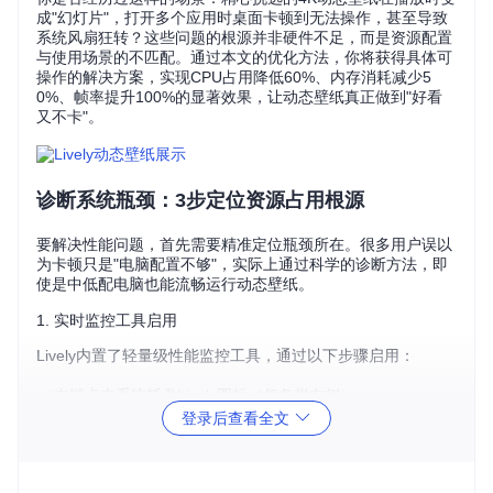
成"幻灯片"，打开多个应用时桌面卡顿到无法操作，甚至导致
系统风扇狂转？这些问题的根源并非硬件不足，而是资源配置
与使用场景的不匹配。通过本文的优化方法，你将获得具体可
操作的解决方案，实现CPU占用降低60%、内存消耗减少5
0%、帧率提升100%的显著效果，让动态壁纸真正做到"好看
又不卡"。
诊断系统瓶颈：3步定位资源占用根源
要解决性能问题，首先需要精准定位瓶颈所在。很多用户误以
为卡顿只是"电脑配置不够"，实际上通过科学的诊断方法，即
使是中低配电脑也能流畅运行动态壁纸。
1. 实时监控工具启用
Lively内置了轻量级性能监控工具，通过以下步骤启用：
右键点击系统托盘Lively图标（任务栏右侧）
选择"性能监控"选项
登录后查看全文
勾选"显示实时性能面板"
这个面板会显示CPU、内存、GPU和网络的实时占用率，数据