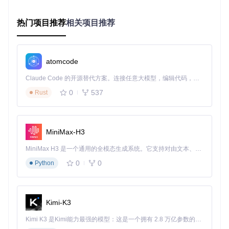
Lively提供多种渲染引擎，每种引擎有其适用场景：
视频/动画类壁纸优化
：
热门项目推荐
相关项目推荐
优先使用MPV引擎（设置路径：右键壁纸 > 播放设置 > 引
擎选择）
配置硬件加速：设置 > 性能 > 启用硬件解码
atomcode
降低分辨率：4K视频可降为1080p（设置 > 高级 > 缩放质
Claude Code 的开源替代方案。连接任意大模型，编辑代码，运行命令，自动验证 — 全自动执行。用 Rust 构建，极致性能。 ｜ An open-source alternative to Claude Code. Connect any LLM, edit code, run commands, and verify changes — autonomously. Built in Rust for speed. Get Started
量）
0
537
Rust
相关实现代码：
src/Lively/Lively/Core/Wallpapers/VideoMpvP
layer.cs
网页类壁纸优化
：
MiniMax-H3
启用"节能模式"：右键壁纸 > 高级设置 > 启用节能模式
MiniMax H3 是一个通用的全模态生成系统。它支持对由文本、图像、视频和音频组成的多模态上下文进行统一理解，并能生成分辨率高达 2K、时长可达 15 秒的带原生立体声音频的视频。得益于面向任务泛化的系统设计，H3 在预训练阶段就已具备广泛的多模态上下文理解与生成能力，能够出色地执行复杂的多模态指令。
限制帧率：设置 > 网页 > 最大帧率设为30fps
禁用不必要的JavaScript：设置 > 内容 > 禁用自动播放
0
0
Python
智能资源调度：让系统资源按需分配
Lively的智能暂停功能可以根据使用场景自动调整资源占用，
通过以下步骤配置：
Kimi-K3
应用规则设置
：
Kimi K3 是Kimi能力最强的模型：这是一个拥有 2.8 万亿参数的混合专家（MoE）模型，具备原生视觉理解能力，并支持 100 万 token 的上下文窗口。