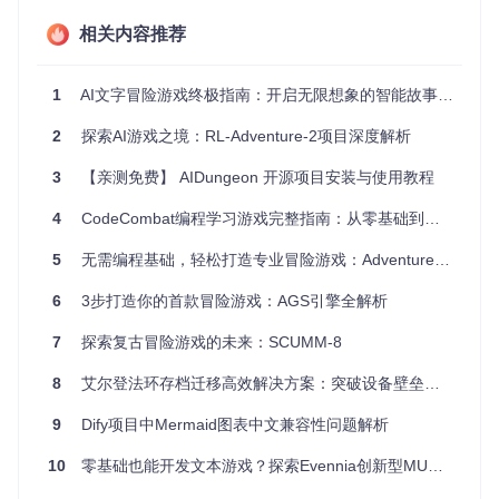
$ 
cd
 /path/to/llama-cpp

相关内容推荐
$ python3 -m pip install -r requirements.txt

$ python3 convert.py /path/to/llama-2-13b 
# 根据实际路径修
1
AI文字冒险游戏终极指南：开启无限想象的智能故事生成之旅
运行 Llama-Journey 游戏
2
探索AI游戏之境：RL-Adventure-2项目深度解析
最后，安装完所有依赖后，在项目根目录下运行游戏：
3
【亲测免费】 AIDungeon 开源项目安装与使用教程
4
CodeCombat编程学习游戏完整指南：从零基础到游戏开发高手
3. 应用案例和最佳实践
5
无需编程基础，轻松打造专业冒险游戏：Adventure Game Studio完全指南
6
3步打造你的首款冒险游戏：AGS引擎全解析
对于开发者来说，
Llama-Journey
提供了一种创新的方式来
探索AI生成内容的可能性。最佳实践包括：
7
探索复古冒险游戏的未来：SCUMM-8
场景自动生成
：学习如何通过结构化输出生成动态的游戏环
8
艾尔登法环存档迁移高效解决方案：突破设备壁垒的游戏进度管理工具
境。
安全地执行模型输出
：虽然项目本身没有提供全面的安全措
9
Dify项目中Mermaid图表中文兼容性问题解析
施，但开发者应研究如何在执行由AI生成的字符串时保障程
序安全。
10
零基础也能开发文本游戏？探索Evennia创新型MUD开发框架
交互设计
：优化用户体验，即使是在基于文本的游戏中，也