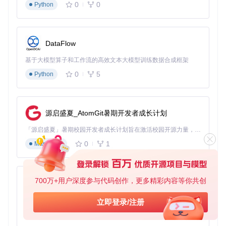
0
0
Python
DataFlow
基于大模型算子和工作流的高效文本大模型训练数据合成框架
0
5
Python
源启盛夏_AtomGit暑期开发者成长计划
「源启盛夏」暑期校园开发者成长计划旨在激活校园开源力量，通过积分激励、认证扶持、资源倾斜等形式，引导高校组织和开发者完成「入驻 — 建项目 — 做贡献 — 获认证 — 得资源」的完整闭环。无论你是想带领社团入驻平台的组织者，还是希望用代码贡献证明自己的开发者，都能在这里找到属于你的成长路径。
0
1
Markdown
700万+用户深度参与代码创作，更多精彩内容等你共创
py-xiaozhi
基于Python的Xiaozhi AI，适用于想要完整Xiaozhi体验而无需拥有专用硬件的用户。
立即登录/注册
0
1
Python