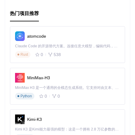
要确保对话和事件逻辑流畅且有趣。
4. 典型生态项目
热门项目推荐
虽然
Llama-Journey
直接关联的生态项目信息未明确列出，
但类似的项目可能会涉及到：
atomcode
AI-driven Game Generation
：寻找其他利用AI技术生成游
Claude Code 的开源替代方案。连接任意大模型，编辑代码，运行命令，自动验证 — 全自动执行。用 Rust 构建，极致性能。 ｜ An open-source alternative to Claude Code. Connect any LLM, edit code, run commands, and verify changes — autonomously. Built in Rust for speed. Get Started
戏世界的项目，如Prosengine或StoryGAN，这些项目通常
也探索非线性叙事或随机游戏内容生成。
0
538
Rust
NLP在游戏对话中的应用
：研究如何将自然语言处理技术更
广泛地应用于游戏角色的互动和故事进展中。
开源游戏引擎集成
：考虑将类似Llama.cpp的模型集成到更
大型的游戏引擎中，如Unity或Unreal Engine，以探索AI在
MiniMax-H3
现代游戏开发中的深度整合。
MiniMax H3 是一个通用的全模态生成系统。它支持对由文本、图像、视频和音频组成的多模态上下文进行统一理解，并能生成分辨率高达 2K、时长可达 15 秒的带原生立体声音频的视频。得益于面向任务泛化的系统设计，H3 在预训练阶段就已具备广泛的多模态上下文理解与生成能力，能够出色地执行复杂的多模态指令。
通过
Llama-Journey
的实践，开发者可以深入了解如何结合
0
0
Python
AI技术与传统游戏开发，开拓新的游戏创作思路。
Kimi-K3
Kimi K3 是Kimi能力最强的模型：这是一个拥有 2.8 万亿参数的混合专家（MoE）模型，具备原生视觉理解能力，并支持 100 万 token 的上下文窗口。