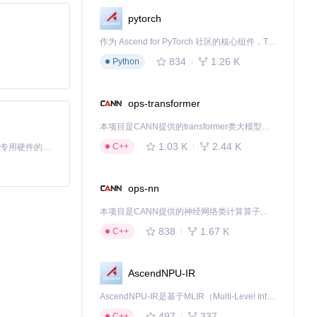
pytorch
影响。
作为 Ascend for PyTorch 社区的核心组件，TorchNPU 是昇腾专为 PyTorch 打造的深度学习适配插件，使 PyTorch 框架能够直接调用昇腾 NPU，为开发者提供昇腾 AI 处理器的超强算力。
834
1.26 K
Python
ops-transformer
本项目是CANN提供的transformer类大模型算子库，实现网络在NPU上加速计算。
1.03 K
2.44 K
C++
基于Python的Xiaozhi AI，适用于想要完整Xiaozhi体验而无需拥有专用硬件的用户。
ops-nn
本项目是CANN提供的神经网络类计算算子库，实现网络在NPU上加速计算。
838
1.67 K
C++
AscendNPU-IR
AscendNPU-IR是基于MLIR（Multi-Level Intermediate Representation）构建的，面向昇腾亲和算子编译时使用的中间表示，提供昇腾完备表达能力，通过编译优化提升昇腾AI处理器计算效率，支持通过生态框架使能昇腾AI处理器与深度调优
497
337
C++