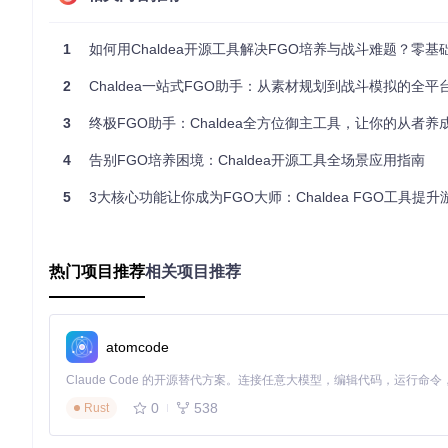
基础操作
启动Chaldea应用，在主界面点击"Chaldeas规划器"模块
1
如何用Chaldea开源工具解决FGO培养与战斗难题？零基础也
点击右上角"+"按钮添加从者，通过搜索框快速定位目标从者
选择从者后，设置目标等级、技能等级和宝具等级
2
Chaldea一站式FGO助手：从素材规划到战斗模拟的全平
系统自动计算所需素材总量，并显示当前拥有量与缺口
点击"保存规划"按钮存储当前配置
3
终极FGO助手：Chaldea全方位御主工具，让你的从者养成
[!NOTE] 规划数据将自动保存在本地数据库，支持随时修改和
4
告别FGO培养困境：Chaldea开源工具全场景应用指南
高级技巧
5
3大核心功能让你成为FGO大师：Chaldea FGO工具提升游戏
批量规划
：长按从者卡片进入多选模式，可同时规划多个从
优先级排序
：点击"排序"按钮，可按素材稀有度、获取难度
活动关联
：在"事件"标签页中查看即将到来的素材掉落活动
常见误区
热门项目推荐
相关项目推荐
传统解决方案
Chaldea工具方案
手动记录素材数量，易出错
自动同步游戏数据，实时更新
无法预测未来活动素材获取
整合活动信息，提供最优获取
atomcode
单一从者规划，缺乏整体视角
多从者统筹规划，优化素材分
0
538
Rust
战斗模拟功能：攻克高难度副本的战术分析工具