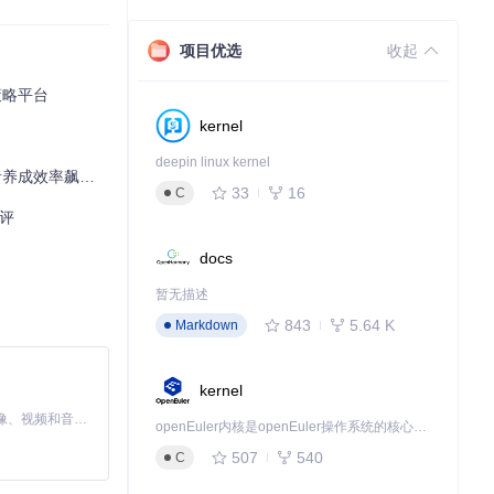
项目优选
收起
策略平台
kernel
deepin linux kernel
养成效率飙升！
33
16
C
评
docs
暂无描述
843
5.64 K
Markdown
kernel
MiniMax H3 是一个通用的全模态生成系统。它支持对由文本、图像、视频和音频组成的多模态上下文进行统一理解，并能生成分辨率高达 2K、时长可达 15 秒的带原生立体声音频的视频。得益于面向任务泛化的系统设计，H3 在预训练阶段就已具备广泛的多模态上下文理解与生成能力，能够出色地执行复杂的多模态指令。
openEuler内核是openEuler操作系统的核心，既是系统性能与稳定性的基石，也是连接处理器、设备与服务的桥梁。
507
540
C