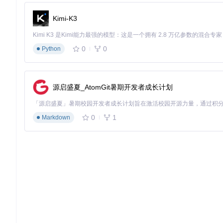
痛点：高难副本战斗策略制定困难
Kimi-K3
面对FGO中的高难度副本，玩家往往需要反复尝试不同的队伍
方案：Laplace战斗模拟器
0
0
Python
Chaldea的Laplace战斗模拟器提供了完整的战斗环境模
基础操作
在主界面选择"Laplace战斗模拟器"模块
源启盛夏_AtomGit暑期开发者成长计划
从预设副本列表中选择目标副本或创建自定义副本
配置己方队伍：选择5名从者和1名支援从者，设置技能等级
配置敌方阵容：设置敌人属性、血量、技能和行动模式
0
1
点击"开始模拟"按钮，观察战斗过程并记录关键节点
Markdown
高级技巧
随机性控制
：在设置界面调整"随机数种子"参数，可复现特
自定义技能
：通过"添加效果"按钮创建特殊场地效果或敌方技
多方案对比
：保存不同队伍配置，通过"对比模式"直观比较
常见误区
传统解决方案
Chaldea工具方案
消耗体力反复尝试实战
零成本模拟各种战术配置
难以分析具体回合最优决策
提供详细回合报告和数据统计
无法模拟特定随机情况
可控制随机变量，测试极端情况