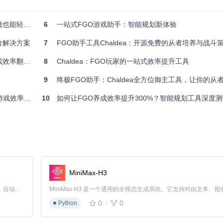
能轻松上手
6
一站式FGO游戏助手：智能规划新体验
台解决方案
7
FGO助手工具Chaldea：开源免费的从者培养与战斗
效率翻倍！
8
Chaldea：FGO玩家的一站式效率提升工具
调整。
9
终极FGO助手：Chaldea全方位御主工具，让你的从者
效率全指南
10
如何让FGO养成效率提升300%？智能规划工具深度测
者的培养路径
或紧迫性调整培养顺序
，系统会自动提示最佳获取时机
素材状态
策略
MiniMax-H3
配
Claude Code 的开源替代方案。连接任意大模型，编辑代码，运行命令，自动验证 — 全自动执行。用 Rust 构建，极致性能。 ｜ An open-source alternative to Claude Code. Connect any LLM, edit code, run commands, and verify changes — autonomously. Built in Rust for speed. Get Started
0
0
Python