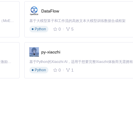
DataFlow
配置和战术策略，不仅消耗大量体力，还难以系统分析各因素对战斗结果的
Kimi K3 是Kimi能力最强的模型：这是一个拥有 2.8 万亿参数的混合专家（MoE）模型，具备原生视觉理解能力，并支持 100 万 token 的上下文窗口。
基于大模型算子和工作流的高效文本大模型训练数据合成框架
0
5
Python
拟功能，允许玩家在不消耗游戏资源的情况下测试各种战术配置，优化战斗策略。
py-xiaozhi
和礼装
「源启盛夏」暑期校园开发者成长计划旨在激活校园开源力量，通过积分激励、认证扶持、资源倾斜等形式，引导高校组织和开发者完成「入驻 — 建项目 — 做贡献 — 获认证 — 得资源」的完整闭环。无论你是想带领社团入驻平台的组织者，还是希望用代码贡献证明自己的开发者，都能在这里找到属于你的成长路径。
0
1
Python
定战斗场景
能
战术效果