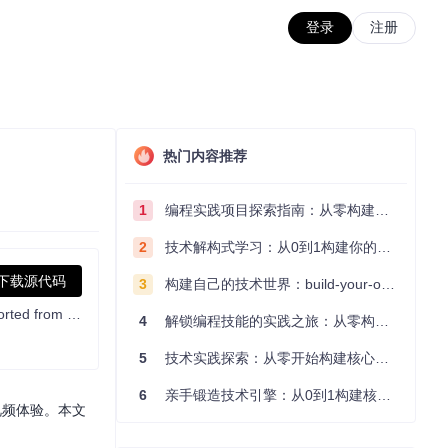
登录
注册
热门内容推荐
1
编程实践项目探索指南：从零构建技术能力体系
2
技术解构式学习：从0到1构建你的编程知识体系
下载源代码
3
构建自己的技术世界：build-your-own-x项目的实践探索指南
一款跳过小电视视频中恰饭片段的浏览器插件，移植自 SponsorBlock。A browser extension to skip sponsored segments in videos, ported from the SponsorBlock
4
解锁编程技能的实践之旅：从零构建你的技术世界
5
技术实践探索：从零开始构建核心系统的实践指南
6
亲手锻造技术引擎：从0到1构建核心系统的实践指南
视频体验。本文