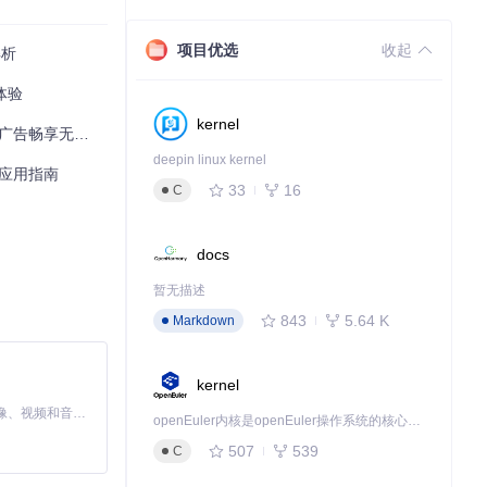
项目优选
收起
解析
影体验
kernel
广告畅享无缝观影
deepin linux kernel
现与应用指南
33
16
C
docs
暂无描述
843
5.64 K
Markdown
kernel
MiniMax H3 是一个通用的全模态生成系统。它支持对由文本、图像、视频和音频组成的多模态上下文进行统一理解，并能生成分辨率高达 2K、时长可达 15 秒的带原生立体声音频的视频。得益于面向任务泛化的系统设计，H3 在预训练阶段就已具备广泛的多模态上下文理解与生成能力，能够出色地执行复杂的多模态指令。
openEuler内核是openEuler操作系统的核心，既是系统性能与稳定性的基石，也是连接处理器、设备与服务的桥梁。
507
539
C