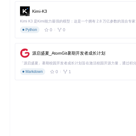
准备工作
Kimi-K3
在开始安装前，请确保你的浏览器是以下支持的类型之一：
Google Chrome 88+
Mozilla Firefox 85+
0
0
Python
Microsoft Edge 88+
Brave 1.20+
步骤一：获取插件文件
源启盛夏_AtomGit暑期开发者成长计划
你可以通过以下方式获取插件：
从浏览器应用商店安装
（推荐）
0
1
Markdown
Chrome/Edge用户：访问Chrome网上应用店搜索"BilibiliSpo
Firefox用户：访问Firefox附加组件商店搜索"BilibiliSponsor
手动安装
git 
clone
cd
 BilibiliSponsorBlock

npm install

步骤二：开启浏览器开发者模式