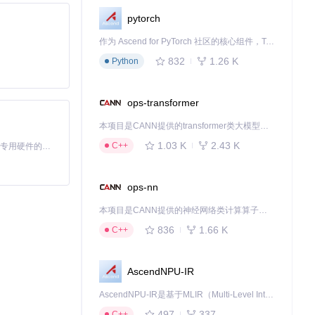
pytorch
作为 Ascend for PyTorch 社区的核心组件，TorchNPU 是昇腾专为 PyTorch 打造的深度学习适配插件，使 PyTorch 框架能够直接调用昇腾 NPU，为开发者提供昇腾 AI 处理器的超强算力。
832
1.26 K
Python
ops-transformer
本项目是CANN提供的transformer类大模型算子库，实现网络在NPU上加速计算。
1.03 K
2.43 K
C++
基于Python的Xiaozhi AI，适用于想要完整Xiaozhi体验而无需拥有专用硬件的用户。
ops-nn
本项目是CANN提供的神经网络类计算算子库，实现网络在NPU上加速计算。
836
1.66 K
C++
AscendNPU-IR
AscendNPU-IR是基于MLIR（Multi-Level Intermediate Representation）构建的，面向昇腾亲和算子编译时使用的中间表示，提供昇腾完备表达能力，通过编译优化提升昇腾AI处理器计算效率，支持通过生态框架使能昇腾AI处理器与深度调优
497
337
C++