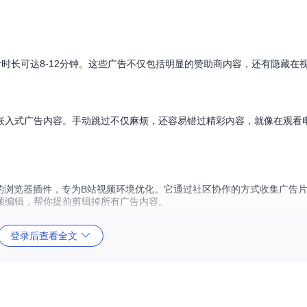
计时长可达8-12分钟。这些广告不仅包括明显的赞助商内容，还有隐藏在
嵌入式广告内容。手动跳过不仅麻烦，还容易错过精彩内容，就像在观看
rBlock移植而来的浏览器插件，专为B站视频环境优化。它通过社区协作的方式收集广
频编辑，帮你提前剪辑掉所有广告内容。
登录后查看全文
、开场结尾动画、一键三连提示等多种广告形式
数据库
度