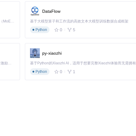
DataFlow
Kimi K3 是Kimi能力最强的模型：这是一个拥有 2.8 万亿参数的混合专家（MoE）模型，具备原生视觉理解能力，并支持 100 万 token 的上下文窗口。
基于大模型算子和工作流的高效文本大模型训练数据合成框架
0
5
Python
py-xiaozhi
「源启盛夏」暑期校园开发者成长计划旨在激活校园开源力量，通过积分激励、认证扶持、资源倾斜等形式，引导高校组织和开发者完成「入驻 — 建项目 — 做贡献 — 获认证 — 得资源」的完整闭环。无论你是想带领社团入驻平台的组织者，还是希望用代码贡献证明自己的开发者，都能在这里找到属于你的成长路径。
0
1
Python
nsorBlock"
Block"