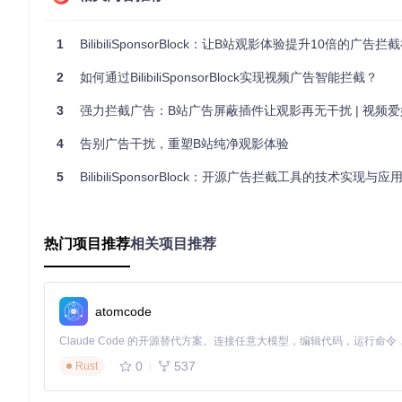
广告拦截技术原理
BilibiliSponsorBlock的工作原理类似于视频内容分析系统
1
BilibiliSponsorBlock：让B站观影体验提升10倍的广告拦
视频ID识别
：当用户打开B站视频时，插件自动获取视频ID
2
如何通过BilibiliSponsorBlock实现视频广告智能拦截？
片段数据库查询
：根据视频ID从社区数据库获取广告片段信
播放位置监控
：实时跟踪视频播放进度
3
强力拦截广告：B站广告屏蔽插件让观影再无干扰 | 视频
智能跳过执行
：当播放到广告片段时，自动跳转到广告结束
4
告别广告干扰，重塑B站纯净观影体验
传统广告拦截方式与本插件的优势对比
5
BilibiliSponsorBlock：开源广告拦截工具的技术实现与应
对比维度
传统广告拦截器
BilibiliSponsorBlock
拦截范围
仅页面级广告
视频内嵌入式广告
热门项目推荐
相关项目推荐
识别方式
规则匹配
社区标注+AI辅助
更新机制
固定规则库
实时社区更新
资源占用
较高
低
atomcode
自定义程度
有限
丰富
0
537
Rust
零基础上手全流程：从安装到使用