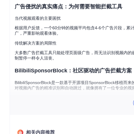
广告侵扰的真实痛点：为何需要智能拦截工具
当代视频观看的主要困扰
根据用户反馈，一个60分钟的视频平均包含4-6个广告片段，累
广，严重影响观看体验。
传统解决方案的局限性
大多数广告拦截工具只能处理页面级广告，而无法识别视频内的
制暂停一样令人沮丧。
BilibiliSponsorBlock：社区驱动的广告拦截方案
BilibiliSponsorBlock是一款基于开源项目Sponso
对视频内广告的精准识别和自动跳过，就像拥有了一位专业的视
核心功能特性
多类型广告智能识别
：能够精准识别赞助商广告、恰饭内容
社区协作标注系统
：基于用户集体智慧，不断更新广告片段
自定义跳过策略
：允许用户根据个人喜好调整拦截规则
低资源占用
：轻量化设计，不影响浏览器性能和视频加载速
相关内容推荐