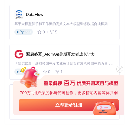
DataFlow
基于大模型算子和工作流的高效文本大模型训练数据合成框架
0
5
Python
源启盛夏_AtomGit暑期开发者成长计划
「源启盛夏」暑期校园开发者成长计划旨在激活校园开源力量，通过积分激励、认证扶持、资源倾斜等形式，引导高校组织和开发者完成「入驻 — 建项目 — 做贡献 — 获认证 — 得资源」的完整闭环。无论你是想带领社团入驻平台的组织者，还是希望用代码贡献证明自己的开发者，都能在这里找到属于你的成长路径。
0
1
Markdown
700万+用户深度参与代码创作，更多精彩内容等你共创
py-xiaozhi
基于Python的Xiaozhi AI，适用于想要完整Xiaozhi体验而无需拥有专用硬件的用户。
立即登录/注册
0
1
Python