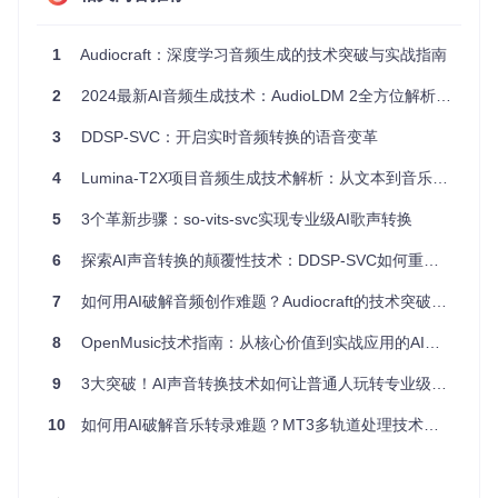
和技术。
教育应用
：在音乐教学中，可以作为辅助工具，帮助学生理
1
Audiocraft：深度学习音频生成的技术突破与实战指南
解音乐结构和模式。
2
2024最新AI音频生成技术：AudioLDM 2全方位解析与实践指南
项目特点
3
DDSP-SVC：开启实时音频转换的语音变革
兼容性广泛
：项目基于Python，且依赖管理清晰，支持Ana
4
Lumina-T2X项目音频生成技术解析：从文本到音乐与声音的扩散模型实践
conda环境，易于安装和集成其他库。
灵活的数据处理
：提供了从Lakh MIDI Dataset到MusicVAE
5
3个革新步骤：so-vits-svc实现专业级AI歌声转换
编码，再到预处理序列的完整流程。
强大的生成能力
：两种模型各具特色，能生成多样性和连贯
6
探索AI声音转换的颠覆性技术：DDSP-SVC如何重塑音频创作与实时交互
性兼备的音乐序列。
简便的训练和采样
：只需简单的命令行参数，即可启动模型
7
如何用AI破解音频创作难题？Audiocraft的技术突破与实战指南
训练和样本生成。
8
OpenMusic技术指南：从核心价值到实战应用的AI音乐生成之旅
如果你对音乐生成或人工智能在音乐创作上的应用感兴趣，那
么Symbolic Music Generation with Diffusion Models绝对是不
9
3大突破！AI声音转换技术如何让普通人玩转专业级音色变换
容错过的资源。快来加入这个社区，共同挖掘音乐与AI融合的
无限可能吧！
10
如何用AI破解音乐转录难题？MT3多轨道处理技术全解析
引用该项目时，请按照以下格式：