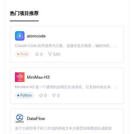
热门项目推荐
atomcode
Claude Code 的开源替代方案。连接任意大模型，编辑代码，运行命令，自动验证 — 全自动执行。用 Rust 构建，极致性能。 ｜ An open-source alternative to Claude Code. Connect any LLM, edit code, run commands, and verify changes — autonomously. Built in Rust for speed. Get Started
0
542
Rust
MiniMax-H3
MiniMax H3 是一个通用的全模态生成系统。它支持对由文本、图像、视频和音频组成的多模态上下文进行统一理解，并能生成分辨率高达 2K、时长可达 15 秒的带原生立体声音频的视频。得益于面向任务泛化的系统设计，H3 在预训练阶段就已具备广泛的多模态上下文理解与生成能力，能够出色地执行复杂的多模态指令。
0
0
Python
DataFlow
基于大模型算子和工作流的高效文本大模型训练数据合成框架