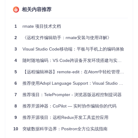
4、项目特点
相关内容推荐
高效同步
：文件编辑与保存间的即时同步大大提升了工作效
1
rmate 项目技术文档
率。
多平台支持
：无论你使用何种操作系统，都能轻松集成 Sub
2
《远程文件编辑助手：rmate安装与使用详解》
lime Text。
易用性
：通过简单的 SSH 配置和命令行调用，即可实现远
3
Visual Studio Code移动端：平板与手机上的编码体验
程编辑。
扩展性强
：提供多种语言版本的
rmate
实现，以适应不同
4
随时随地编码：VS Code跨设备开发环境搭建与实践指南
环境。
5
【远程编辑神器】remote-edit：在Atom中轻松管理你的远程文件
为了安装 RemoteSubl，你需要首先确保拥有 Sublime Text 和
Package Control，然后在远程服务器上安装
rmate
（或其他
6
推荐使用Advpl Language Support：Visual Studio Code上的超级开发工具
语言版本）。一旦设置完毕，只需一条简单的 SSH 命令，就
可以开始远程编辑之旅。
7
推荐项目：TelePrompter - 浏览器版远程控制提词器
总的来说，RemoteSubl 是提升远程工作体验的理想选择，如
8
推荐开源神器：CoPilot — 实时协作编辑你的代码
果你是 Sublime Text 的忠实用户并且频繁处理远程文件，那
么这个项目绝对值得你拥有。现在就加入它的社区，享受更高
9
推荐开源项目：远程Redux开发工具监控应用
效、流畅的远程开发吧！
10
突破数据科学边界：Positron全方位实战指南