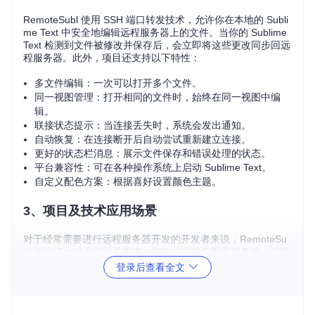
RemoteSubl 使用 SSH 端口转发技术，允许你在本地的 Subli
me Text 中安全地编辑远程服务器上的文件。当你的 Sublime
Text 检测到文件被修改并保存后，会立即将这些更改同步回远
程服务器。此外，项目还支持以下特性：
多文件编辑：一次可以打开多个文件。
同一视图管理：打开相同的文件时，始终在同一视图中编
辑。
联接状态提示：当连接丢失时，系统会发出通知。
自动恢复：在连接断开后自动尝试重新建立连接。
更好的状态栏消息：展示文件保存和错误处理的状态。
平台兼容性：可在各种操作系统上启动 Sublime Text。
自定义配色方案：根据喜好设置颜色主题。
3、项目及技术应用场景
对于经常需要进行远程服务器开发的开发者来说，RemoteSu
bl 提供了一种无缝的工作流。例如，当你在配置服务器、编辑
日志或处理其他远程文件时，无需离开熟悉的 Sublime Text
登录后查看全文
环境。在 Linux、macOS 或 Windows 上使用 SSH 连接到远
程服务器，配置好端口转发，然后就可以愉快地通过终端输入
rmate
（或
rsubl
）命令来打开远程文件进行编辑。