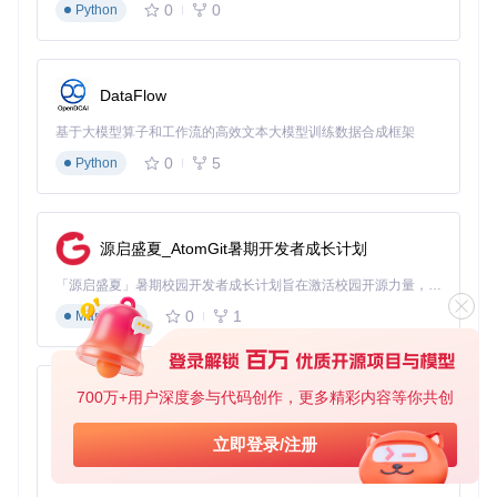
0
0
Python
步骤2：配置分区方案和格式选项
根据你的电脑类型选择分区方案：
DataFlow
对于较新的电脑（2012年后生产），选择"GPT"分区方案
和"UEFI (non CSM)"目标系统
基于大模型算子和工作流的高效文本大模型训练数据合成框架
对于较旧的电脑，选择"MBR"分区方案和"BIOS或UEFI-CS
0
5
Python
M"目标系统
文件系统建议选择"NTFS"，因为：
NTFS - 支持4GB以上单
个文件，适合Windows系统安装
源启盛夏_AtomGit暑期开发者成长计划
为什么这么做
：分区方案选择就像给U盘划分不同功能区域，
「源启盛夏」暑期校园开发者成长计划旨在激活校园开源力量，通过积分激励、认证扶持、资源倾斜等形式，引导高校组织和开发者完成「入驻 — 建项目 — 做贡献 — 获认证 — 得资源」的完整闭环。无论你是想带领社团入驻平台的组织者，还是希望用代码贡献证明自己的开发者，都能在这里找到属于你的成长路径。
GPT方案更适合新电脑的UEFI启动模式，而MBR方案兼容性
更好，适合旧电脑。NTFS文件系统支持大文件，能满足现代
0
1
Markdown
操作系统的安装需求。
步骤3：开始制作并等待完成
700万+用户深度参与代码创作，更多精彩内容等你共创
py-xiaozhi
确认所有设置无误后，点击"开始"按钮。Rufus会弹出警告窗
口，提示将格式化U盘，确认后开始制作过程。制作进度会在
基于Python的Xiaozhi AI，适用于想要完整Xiaozhi体验而无需拥有专用硬件的用户。
状态条中显示，根据U盘速度和镜像大小，整个过程通常需要5
立即登录/注册
-15分钟。
0
1
Python