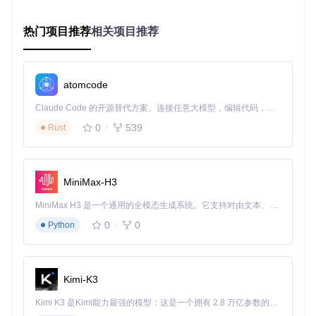
速度）
一台正常工作的Windows或Linux电脑
热门项目推荐
相关项目推荐
软件准备
：
从官方渠道下载最新版Rufus工具
准备系统ISO镜像文件（如果没有，Rufus可帮助下载）
atomcode
[!WARNING] 制作过程会格式化U盘，删除所有数据，请提
Claude Code 的开源替代方案。连接任意大模型，编辑代码，运行命令，自动验证 — 全自动执行。用 Rust 构建，极致性能。 ｜ An open-source alternative to Claude Code. Connect any LLM, edit code, run commands, and verify changes — autonomously. Built in Rust for speed. Get Started
前备份U盘中的重要文件
0
539
Rust
执行阶段：详细制作步骤
步骤1：选择设备和镜像文件
运行Rufus后，首先在"设备"下拉菜单中选择你的U盘。然后点
MiniMax-H3
击"选择"按钮，浏览并选择准备好的ISO镜像文件。如果没有
镜像文件，可以点击下拉菜单旁边的下载图标，使用Rufus内
MiniMax H3 是一个通用的全模态生成系统。它支持对由文本、图像、视频和音频组成的多模态上下文进行统一理解，并能生成分辨率高达 2K、时长可达 15 秒的带原生立体声音频的视频。得益于面向任务泛化的系统设计，H3 在预训练阶段就已具备广泛的多模态上下文理解与生成能力，能够出色地执行复杂的多模态指令。
置的ISO下载功能。
0
0
Python
Rufus内置ISO下载功能，可直接选择所需的Windows版本和
语言
Kimi-K3
为什么这么做
：正确选择设备是确保操作不会影响电脑硬盘数
据的关键，而选择合适的镜像文件则决定了急救盘能够修复或
Kimi K3 是Kimi能力最强的模型：这是一个拥有 2.8 万亿参数的混合专家（MoE）模型，具备原生视觉理解能力，并支持 100 万 token 的上下文窗口。
安装什么系统。