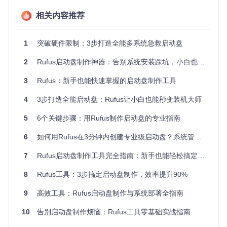
直接运行，支持多种操作系统镜像格式，制作速度快，兼容性
强。
相关内容推荐
Rufus主界面清晰直观，主要分为设备属性、格式选项和状态
1
突破硬件限制：3步打造全能多系统急救启动盘
显示区域
2
Rufus启动盘制作神器：告别系统安装踩坑，小白也能5分钟上手
Rufus相比其他工具的核心优势：
3
Rufus：新手也能快速掌握的启动盘制作工具
完全免费，无广告和捆绑软件
支持UEFI和BIOS双启动模式
4
3步打造全能启动盘：Rufus让小白也能秒变装机大师
内置ISO镜像下载功能，无需单独寻找系统文件
提供高级格式化选项，满足不同需求
5
6个关键步骤：用Rufus制作启动盘的专业指南
具备镜像校验功能，确保文件完整性
6
如何用Rufus在3分钟内创建专业级启动盘？系统管理员必备指南
实战流程：三步制作系统急救盘
7
Rufus启动盘制作工具完全指南：新手也能轻松搞定系统安装
准备阶段：做好制作前的准备工作
8
Rufus工具：3步搞定启动盘制作，效率提升90%
在开始制作系统急救盘前，需要做好以下准备：
9
高效工具：Rufus启动盘制作与系统部署全指南
硬件准备
：
10
告别启动盘制作烦恼：Rufus工具零基础实战指南
一个容量至少8GB的U盘（建议USB 3.0接口以获得更快