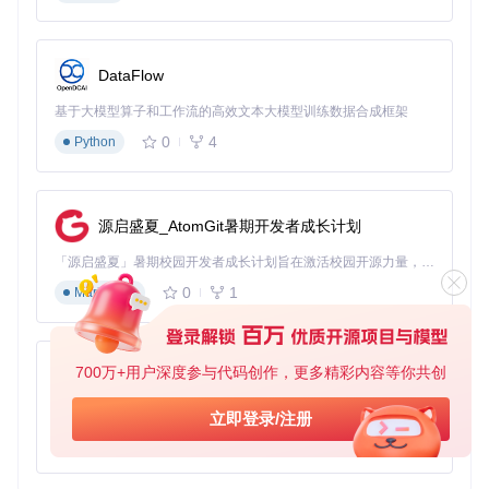
时，深色主题则提供更好的对比度。这种适应性不仅提升了视
觉舒适度，还能根据团队成员的个人偏好进行定制，进一步提
升工作效率。
DataFlow
基于大模型算子和工作流的高效文本大模型训练数据合成框架
典型使用场景
0
4
Python
游戏角色移动参数优化
在场景中添加RuntimeHierarchy和RuntimeInspector预制
体
源启盛夏_AtomGit暑期开发者成长计划
运行游戏，在层级面板中选择玩家角色对象
「源启盛夏」暑期校园开发者成长计划旨在激活校园开源力量，通过积分激励、认证扶持、资源倾斜等形式，引导高校组织和开发者完成「入驻 — 建项目 — 做贡献 — 获认证 — 得资源」的完整闭环。无论你是想带领社团入驻平台的组织者，还是希望用代码贡献证明自己的开发者，都能在这里找到属于你的成长路径。
在属性面板中找到CharacterController组件
实时调整MoveSpeed参数从5增加到7.5
0
1
Markdown
观察角色移动效果，继续微调至6.8获得最佳手感
预期效果：无需重启游戏即可完成10-15次参数迭代，最终找
到最优值，整个过程从传统方法的5-8分钟缩短至30秒以内。
700万+用户深度参与代码创作，更多精彩内容等你共创
py-xiaozhi
UI元素布局调试
基于Python的Xiaozhi AI，适用于想要完整Xiaozhi体验而无需拥有专用硬件的用户。
立即登录/注册
在运行时选择UI Canvas对象
展开RectTransform组件
0
1
Python
实时调整Anchors和Pivot参数
观察UI元素在不同分辨率下的适配效果