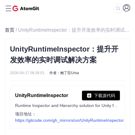
首页
/ UnityRuntimeInspector：提升开发效率的实时调试解决方案
UnityRuntimeInspector：提升开
发效率的实时调试解决方案
2026-04-17 08:26:01
作者：鲍丁臣Ursa
UnityRuntimeInspector
下载源代码
Runtime Inspector and Hierarchy solution for Unity for debugging and runtime editing purposes
项目地址：
https://gitcode.com/gh_mirrors/un/UnityRuntimeInspector