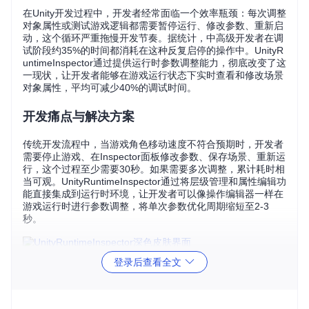
在Unity开发过程中，开发者经常面临一个效率瓶颈：每次调整
对象属性或测试游戏逻辑都需要暂停运行、修改参数、重新启
动，这个循环严重拖慢开发节奏。据统计，中高级开发者在调
试阶段约35%的时间都消耗在这种反复启停的操作中。UnityR
untimeInspector通过提供运行时参数调整能力，彻底改变了这
一现状，让开发者能够在游戏运行状态下实时查看和修改场景
对象属性，平均可减少40%的调试时间。
开发痛点与解决方案
传统开发流程中，当游戏角色移动速度不符合预期时，开发者
需要停止游戏、在Inspector面板修改参数、保存场景、重新运
行，这个过程至少需要30秒。如果需要多次调整，累计耗时相
当可观。UnityRuntimeInspector通过将层级管理和属性编辑功
能直接集成到运行时环境，让开发者可以像操作编辑器一样在
游戏运行时进行参数调整，将单次参数优化周期缩短至2-3
秒。
登录后查看全文
该工具的核心价值在于构建了"所见即所得"的调试环境。当开
发团队处理复杂场景时，通常需要多人协作定位问题：设计师
调整视觉参数，程序员验证逻辑效果。传统流程下，这种协作
需要频繁的沟通和文件传输。而使用UnityRuntimeInspector