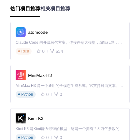
后，团队成员可以实时看到参数变更带来的效果，协作效率提
升约60%。
热门项目推荐
相关项目推荐
核心功能与实际应用
atomcode
UnityRuntimeInspector的层级管理系统解决了大型场景中对象
定位困难的问题。开发开放世界游戏时，场景中可能存在数百
Claude Code 的开源替代方案。连接任意大模型，编辑代码，运行命令，自动验证 — 全自动执行。用 Rust 构建，极致性能。 ｜ An open-source alternative to Claude Code. Connect any LLM, edit code, run commands, and verify changes — autonomously. Built in Rust for speed. Get Started
个活动对象，传统查找方式需要遍历层级面板或使用搜索功
能。该工具提供的增强型层级视图支持实时筛选和高亮显示，
0
534
Rust
让开发者能在毫秒级时间内定位目标对象。配合内置的搜索功
能，即使是嵌套在复杂层级中的特定对象也能一键找到。
MiniMax-H3
属性编辑系统支持几乎所有Unity数据类型，从基本的数字、字
MiniMax H3 是一个通用的全模态生成系统。它支持对由文本、图像、视频和音频组成的多模态上下文进行统一理解，并能生成分辨率高达 2K、时长可达 15 秒的带原生立体声音频的视频。得益于面向任务泛化的系统设计，H3 在预训练阶段就已具备广泛的多模态上下文理解与生成能力，能够出色地执行复杂的多模态指令。
符串到复杂的向量、颜色和数组。特别值得一提的是其智能引
0
0
用选择器，当需要为组件分配引用时，传统方式需要在层级面
Python
板中手动查找并拖拽，而该工具提供的上下文感知选择器能自
动筛选出符合类型要求的对象，将引用分配时间从平均20秒减
少到3秒以内。
Kimi-K3
Kimi K3 是Kimi能力最强的模型：这是一个拥有 2.8 万亿参数的混合专家（MoE）模型，具备原生视觉理解能力，并支持 100 万 token 的上下文窗口。
界面定制功能满足了不同开发环境的需求。在明亮的工作室环
0
0
Python
境中，浅色主题可以减少视觉疲劳；而在暗色环境或夜间开发