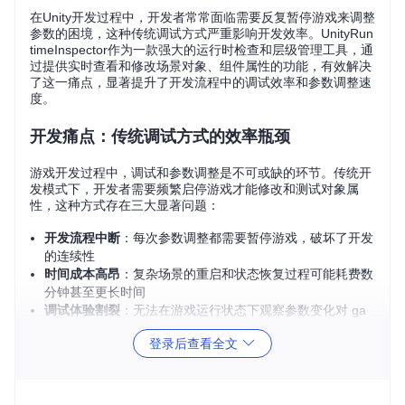
在Unity开发过程中，开发者常常面临需要反复暂停游戏来调整
参数的困境，这种传统调试方式严重影响开发效率。UnityRun
timeInspector作为一款强大的运行时检查和层级管理工具，通
过提供实时查看和修改场景对象、组件属性的功能，有效解决
了这一痛点，显著提升了开发流程中的调试效率和参数调整速
度。
开发痛点：传统调试方式的效率瓶颈
游戏开发过程中，调试和参数调整是不可或缺的环节。传统开
发模式下，开发者需要频繁启停游戏才能修改和测试对象属
性，这种方式存在三大显著问题：
开发流程中断
：每次参数调整都需要暂停游戏，破坏了开发
的连续性
时间成本高昂
：复杂场景的重启和状态恢复过程可能耗费数
分钟甚至更长时间
调试体验割裂
：无法在游戏运行状态下观察参数变化对 ga
meplay 的实时影响
登录后查看全文
这些问题在开发后期尤为突出，当需要微调角色移动参数、UI
布局或物理效果时，传统调试方式会导致大量时间浪费，延缓
项目进度。