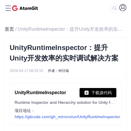
首页
/ UnityRuntimeInspector：提升Unity开发效率的实时调试解决方案
UnityRuntimeInspector：提升
Unity开发效率的实时调试解决方案
2026-04-17 08:33:15
作者：钟日瑜
UnityRuntimeInspector
下载源代码
Runtime Inspector and Hierarchy solution for Unity for debugging and runtime editing purposes
项目地址：
https://gitcode.com/gh_mirrors/un/UnityRuntimeInspector