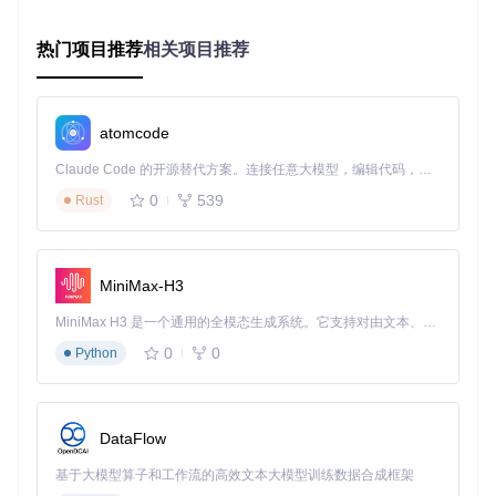
热门项目推荐
相关项目推荐
这一功能的关键价值在于：
无需停止游戏即可修改任何暴露的属性
atomcode
所有更改实时生效，立即反馈结果
支持数组批量编辑，提高复杂数据修改效率
Claude Code 的开源替代方案。连接任意大模型，编辑代码，运行命令，自动验证 — 全自动执行。用 Rust 构建，极致性能。 ｜ An open-source alternative to Claude Code. Connect any LLM, edit code, run commands, and verify changes — autonomously. Built in Rust for speed. Get Started
提供丰富的字段类型支持，满足不同调试需求
0
539
Rust
如何通过智能选择器系统提升操作直观性
UnityRuntimeInspector内置了对象选择器和颜色选择器，使运
行时编辑更加直观高效。这些选择器提供了图形化界面，简化
了复杂类型参数的调整过程。
MiniMax-H3
MiniMax H3 是一个通用的全模态生成系统。它支持对由文本、图像、视频和音频组成的多模态上下文进行统一理解，并能生成分辨率高达 2K、时长可达 15 秒的带原生立体声音频的视频。得益于面向任务泛化的系统设计，H3 在预训练阶段就已具备广泛的多模态上下文理解与生成能力，能够出色地执行复杂的多模态指令。
0
0
Python
选择器系统的主要特点包括：
对象引用选择器：提供场景对象的层级浏览和搜索功能
DataFlow
颜色选择器：通过色轮和RGB滑块精确调整颜色值
数值范围选择器：支持滑动条和直接输入两种调整方式
基于大模型算子和工作流的高效文本大模型训练数据合成框架
枚举选择器：以下拉列表形式展示所有可能的枚举值