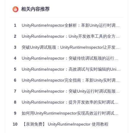
解决方案：UnityRuntimeInspector的核心能力
相关内容推荐
如何通过实时层级管理优化场景对象操控
1
UnityRuntimeInspector全解析：革新Unity运行时调试与参数调整工作流
UnityRuntimeInspector提供了直观的层级视图功能，让开发者
能够在游戏运行时全面掌控场景对象结构。这一功能通过Runt
2
UnityRuntimeInspector：Unity开发效率工具的全方位实践指南
imeHierarchy组件实现，支持对象搜索、筛选和动态管理，使
复杂场景的对象管理变得简单高效。
3
突破Unity调试瓶颈：UnityRuntimeInspector让开发效率提升300%
4
UnityRuntimeInspector：突破传统调试瓶颈的运行时调试利器
5
UnityRuntimeInspector：高效调试与实时编辑的Unity开发利器
层级管理功能的核心优势包括：
6
UnityRuntimeInspector完全指南：革新Unity实时调试与参数编辑工作流
实时显示场景中所有活动对象的层级结构
支持按名称快速搜索定位特定对象
7
UnityRuntimeInspector：突破Unity运行时调试瓶颈的实时编辑解决方案
提供伪场景（Pseudo Scenes）支持，便于管理复杂场景
允许动态添加和删除对象，无需停止游戏
8
UnityRuntimeInspector：提升开发效率的实时调试解决方案
如何通过属性实时编辑加速参数调试
9
如何用UnityRuntimeInspector实现高效运行时调试？超实用指南
属性检查与编辑是UnityRuntimeInspector的核心功能，它支持
多种数据类型的实时修改，包括基本类型（数字、字符串、布
10
【亲测免费】 UnityRuntimeInspector 使用教程
尔值）、复杂类型（向量、颜色、枚举、数组）以及对象引用
（GameObject、组件、纹理等）。