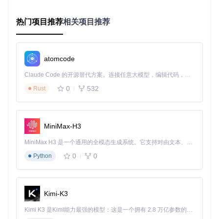
AI预测系统：
热门项目推荐
展开查看核心代码
相关项目推荐
个性化微调方案
针对特定市场数据，如何优化模型参数以获得最佳预测效果？
Kronos提供了灵活的配置接口，允许用户根据资产特性调整时
atomcode
间窗口大小、注意力权重和学习率等关键参数。通过finetune_
csv模块，可实现对特定格式数据的高效训练：
Claude Code 的开源替代方案。连接任意大模型，编辑代码，运行命令，自动验证 — 全自动执行。用 Rust 构建，极致性能。 ｜ An open-source alternative to Claude Code. Connect any LLM, edit code, run commands, and verify changes — autonomously. Built in Rust for speed. Get Started
0
532
展开查看微调代码
Rust
常见问题解决方案
Q1: 模型预测结果波动较大如何处理？
A1: 尝试增加历史数据窗口或调整正则化参数，通常将window
MiniMax-H3
_size从64增加到128可显著提升稳定性。
MiniMax H3 是一个通用的全模态生成系统。它支持对由文本、图像、视频和音频组成的多模态上下文进行统一理解，并能生成分辨率高达 2K、时长可达 15 秒的带原生立体声音频的视频。得益于面向任务泛化的系统设计，H3 在预训练阶段就已具备广泛的多模态上下文理解与生成能力，能够出色地执行复杂的多模态指令。
Q2: 如何处理不同时间粒度的K线数据？
A2: 使用tokenizer的rescale_factor参数进行自适应调整，5分
0
0
Python
钟线建议设置为0.3，日线数据建议设置为1.0。
Q3: GPU内存不足时的优化方案？
A3: 启用梯度检查点(gradient checkpointing)并降低batch_siz
Kimi-K3
e，同时可采用模型并行方式加载大型预训练模型。
Kimi K3 是Kimi能力最强的模型：这是一个拥有 2.8 万亿参数的混合专家（MoE）模型，具备原生视觉理解能力，并支持 100 万 token 的上下文窗口。