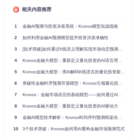
序列令牌化：金融数据的语言化革命
相关内容推荐
Kronos如何将原始K线数据转化为AI可理解的"市场语言"？核
心在于其独创的两阶段编码机制。系统首先通过Tokenization
Encoder将OHLCV数据分解为粗粒度和细粒度子令牌，实现金
1
金融AI预测与投资决策系统：Kronos模型实战指南
融时间序列的结构化表示。这种处理方式不仅保留了价格波动
的微观特征，还捕捉了市场趋势的宏观结构。
2
如何利用金融AI预测模型提升投资决策准确性
3
[技术突破]如何通过K线语义理解实现市场动态预测：Kronos的金融语言模型革命
图1：Kronos的K线令牌化与自回归预训练架构，展示了从原
始数据到预测结果的完整转化过程
4
Kronos金融大模型：重新定义量化投资的AI语言理解系统
因果Transformer：突破传统序列模型的局限
5
Kronos金融大模型：用AI解码K线语言的量化投资新范式
与普通Transformer相比，Kronos的因果注意力机制有何独特
6
突破性金融时序预测开源模型：Kronos引领量化投资新范式
之处？模型通过交叉注意力头和 Intra-Block 结构设计，实现
了对长序列依赖关系的高效建模。这种架构使系统能够同时关
7
Kronos：金融市场语言的基础模型——如何通过AI技术重构量化投资逻辑
注历史数据中的关键转折点和细微波动，在保持预测精度的同
时大幅提升计算效率。
8
Kronos金融大模型：重新定义量化投资的AI驱动力
实战应用指南：模型调优与部署的完整流程
9
金融AI模型技术解析：Kronos时间序列预测框架在量化投资中的创新应用
环境配置与基础调用
10
3个技术突破：Kronos如何用AI重构金融市场预测范式
如何快速搭建Kronos的运行环境？通过以下步骤即可启动金融