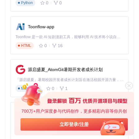
效果验证体系：回测框架与性能评估
0
0
Python
多维评估指标
一个可靠的金融AI预测系统应该如何衡量其性能？Kronos提供
Toonflow-app
了包含累计收益、夏普比率、最大回撤等指标的完整评估体
系。通过回测框架，用户可以直观比较模型预测与实际市场走
Toonflow 是一款 AI 短剧漫剧工具，能够利用 AI 技术将小说自动转化为剧本，并结合 AI 生成的图片和视频，实现高效的短剧创作。借助 Toonflow，可以轻松完成从文字到影像的全流程，让短剧制作变得更加智能与便捷。
势的吻合程度。
0
16
HTML
图2：Kronos在沪深300指数上的回测表现，展示了不同参数
设置下的累计收益与超额收益曲线
源启盛夏_AtomGit暑期开发者成长计划
交叉市场验证
「源启盛夏」暑期校园开发者成长计划旨在激活校园开源力量，通过积分激励、认证扶持、资源倾斜等形式，引导高校组织和开发者完成「入驻 — 建项目 — 做贡献 — 获认证 — 得资源」的完整闭环。无论你是想带领社团入驻平台的组织者，还是希望用代码贡献证明自己的开发者，都能在这里找到属于你的成长路径。
如何验证模型在不同市场环境下的泛化能力？建议采用跨资产
类别测试方法，在股票、期货和加密货币等多个市场验证预测
0
1
Markdown
效果。实践表明，经过充分训练的Kronos模型能够适应不同市
场的特性，保持稳定的预测表现。
未来演进方向：金融AI预测的前沿探索
700万+用户深度参与代码创作，更多精彩内容等你共创
AionUi
多模态信息融合
免费、本地、开源的 24/7 全天候 Cowork 应用，以及适用于 Gemini CLI、Claude Code、Codex、OpenCode、Qwen Code、Goose CLI、Auggie 等的 OpenClaw | 🌟 喜欢就点star吧
立即登录/注册
0
6
TypeScript
如何将新闻舆情、宏观经济指标等外部信息整合到预测模型
中？下一代Kronos将引入多模态处理能力，通过文本分析和市