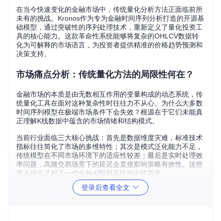
在当今快速变化的金融市场中，传统量化分析方法正面临前所
未有的挑战。Kronos作为专为金融时间序列分析打造的开源基
础模型，通过突破性的序列处理技术，重新定义了量化投资工
具的核心能力。这款革命性系统能够将复杂的OHLCV数据转
化为可解释的市场语言，为投资者提供精准的价格趋势预测和
决策支持。
市场痛点分析：传统量化方法的局限性何在？
金融市场的本质是由无数相互作用的变量构成的动态系统，传
统量化工具在面对这种复杂性时往往力不从心。为什么大多数
时间序列模型在极端市场条件下会失效？根源在于它们未能真
正理解K线数据中蕴含的市场情绪和结构模式。
当前行业面临三大核心挑战：首先是数据维度灾难，标准技术
指标往往简化了市场的多维特性；其次是模式泛化能力不足，
传统模型在不同市场环境下的适应性较差；最后是实时处理效
率问题，高频交易场景下的延迟会直接影响策略有效性。这些
痛点催生了对下一代金融AI预测系统的迫切需求。
登录后查看全文
技术原理揭秘：数据预处理与模型架构的创新突
破