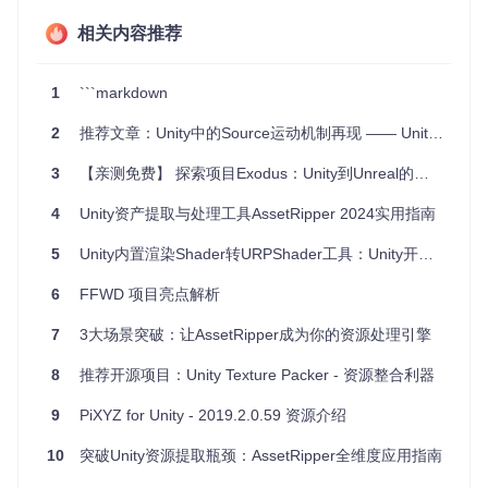
项目特点
相关内容推荐
自动化迁移
：利用 ChatGPT 技术，自动翻译代码，减少手
动修改的工作量。
1
```markdown
多平台支持
：提供 macOS、Windows 和 Ubuntu/Debian
的安装和使用指南。
2
推荐文章：Unity中的Source运动机制再现 —— Unity Source Movement
社区驱动
：项目由社区驱动，鼓励用户反馈和贡献，共同推
动项目发展。
3
【亲测免费】 探索项目Exodus：Unity到Unreal的桥梁
灵活配置
：支持多种迁移配置，满足不同项目的需求。
4
Unity资产提取与处理工具AssetRipper 2024实用指南
结语
5
Unity内置渲染Shader转URPShader工具：Unity开发者的福音
Unifree 是一个充满潜力的开源项目，尽管目前仍处于早期阶
段，但其强大的功能和活跃的社区支持使其成为一个值得尝试
6
FFWD 项目亮点解析
的工具。如果你是一名游戏开发者，或者对游戏引擎迁移技术
感兴趣，不妨加入 Unifree 的 Discord 服务器，一起参与项目
7
3大场景突破：让AssetRipper成为你的资源处理引擎
的发展和改进。
8
推荐开源项目：Unity Texture Packer - 资源整合利器
:wave:
加入我们的 Discord 服务器
参与讨论！
9
PiXYZ for Unity - 2019.2.0.59 资源介绍
希望这篇文章能帮助你更好地了解 Unifree 项目，并吸引更多
10
突破Unity资源提取瓶颈：AssetRipper全维度应用指南
用户使用和贡献。