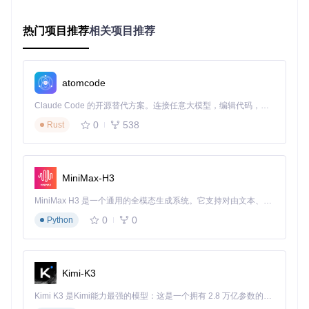
热门项目推荐
相关项目推荐
unifree
下载源代码
帮助将Unity项目迁移到Godot、Unreal等引擎，通过ChatGPT自动翻译C#代码为目标引擎脚本，提供迁移基础，但需手动调整代码。
项目地址：
https://gitcode.com/gh_mirrors/un/unifree
atomcode
Claude Code 的开源替代方案。连接任意大模型，编辑代码，运行命令，自动验证 — 全自动执行。用 Rust 构建，极致性能。 ｜ An open-source alternative to Claude Code. Connect any LLM, edit code, run commands, and verify changes — autonomously. Built in Rust for speed. Get Started
0
538
Rust
MiniMax-H3
MiniMax H3 是一个通用的全模态生成系统。它支持对由文本、图像、视频和音频组成的多模态上下文进行统一理解，并能生成分辨率高达 2K、时长可达 15 秒的带原生立体声音频的视频。得益于面向任务泛化的系统设计，H3 在预训练阶段就已具备广泛的多模态上下文理解与生成能力，能够出色地执行复杂的多模态指令。
0
0
Python
Kimi-K3
Kimi K3 是Kimi能力最强的模型：这是一个拥有 2.8 万亿参数的混合专家（MoE）模型，具备原生视觉理解能力，并支持 100 万 token 的上下文窗口。