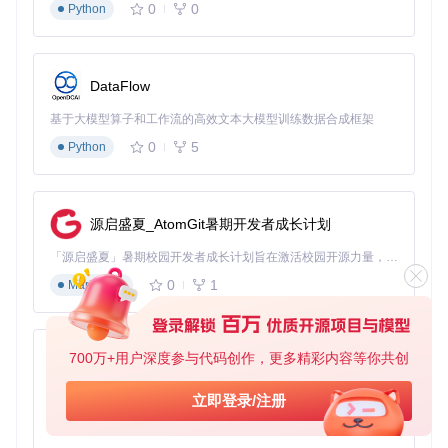
0
0
Python
DataFlow
基于大模型算子和工作流的高效文本大模型训练数据合成框架
0
5
Python
源启盛夏_AtomGit暑期开发者成长计划
「源启盛夏」暑期校园开发者成长计划旨在激活校园开源力量，通过积分激励、认证扶持、资源倾斜等形式，引导高校组织和开发者完成「入驻 — 建项目 — 做贡献 — 获认证 — 得资源」的完整闭环。无论你是想带领社团入驻平台的组织者，还是希望用代码贡献证明自己的开发者，都能在这里找到属于你的成长路径。
0
1
Markdown
700万+用户深度参与代码创作，更多精彩内容等你共创
py-xiaozhi
基于Python的Xiaozhi AI，适用于想要完整Xiaozhi体验而无需拥有专用硬件的用户。
立即登录/注册
0
1
Python