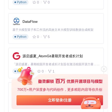
0
0
Python
音频信号从Windows应用到Android扬声器的完整路径为：
Windows应用通过DirectSound/WinMM API输出音频数据
Wine将音频数据转换为ALSA兼容格式
DataFlow
ALSA服务器或PulseAudio组件接收数据并进行处理
通过Android的AAudio API输出到硬件扬声器
基于大模型算子和工作流的高效文本大模型训练数据合成框架
🔧
新手提示
：在
XServerDisplayActivity.java
中可找到音频驱
0
5
Python
动切换的实现代码，默认使用ALSA驱动。
分层解决方案：从基础修复到高级适配
源启盛夏_AtomGit暑期开发者成长计划
针对不同类型的音频问题，需要实施分层级的解决方案，从简
「源启盛夏」暑期校园开发者成长计划旨在激活校园开源力量，通过积分激励、认证扶持、资源倾斜等形式，引导高校组织和开发者完成「入驻 — 建项目 — 做贡献 — 获认证 — 得资源」的完整闭环。无论你是想带领社团入驻平台的组织者，还是希望用代码贡献证明自己的开发者，都能在这里找到属于你的成长路径。
单配置调整到深度代码修改，逐步提升解决能力。
0
1
Markdown
基础层：快速修复通用问题
适用场景
：首次使用Winlator无声音、驱动未加载等基础问题
700万+用户深度参与代码创作，更多精彩内容等你共创
驱动切换方案
py-xiaozhi
基于Python的Xiaozhi AI，适用于想要完整Xiaozhi体验而无需拥有专用硬件的用户。
打开容器设置，将"音频驱动"从默认的ALSA切换为Puls
立即登录/注册
eAudio
0
1
Python
验证
app/src/main/assets/pulseaudio.tzst
是否存在，如