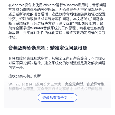
在Android设备上使用Winlator运行Windows应用时，音频问题
常常成为影响体验的关键瓶颈。无论是完全无声的游戏场景，
还是断断续续的语音通话，这些故障背后往往隐藏着驱动配置
冲突、资源加载异常或系统兼容性问题。本文将通过"问题诊
断→系统解析→分层解决方案→深度优化"的四阶段架构，帮
助你全面掌握Winlator音频系统的工作原理，精准定位各类音
频故障，并实施针对性的优化策略，最终实现稳定流畅的音频
体验。
音频故障诊断流程：精准定位问题根源
音频故障的表现形式多样，从完全无声到杂音爆音，不同症状
对应不同的解决路径。建立系统化的诊断流程是高效解决问题
的第一步。
症状分类与初步判断
Winlator的音频问题可分为三大类：
完全无声型
、
音质异常型
和
间歇性故障型
。完全无声通常与驱动未加载或权限问题相
关；音质异常（如爆音、卡顿）多由缓冲区配置不当引起；间
登录后查看全文
歇性故障则可能涉及资源竞争或设备兼容性问题。
🔧
新手提示
：遇到音频问题时，首先检查应用音量是否被静
音，以及Android系统设置中的应用权限是否开启"麦克