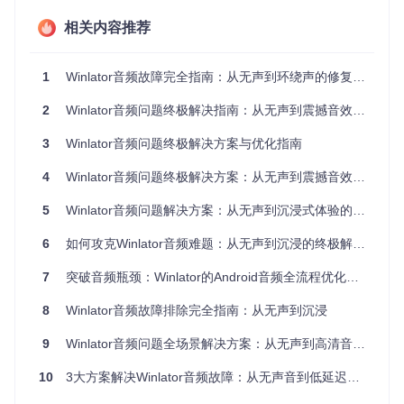
风"和"扬声器"访问权限。
相关内容推荐
日志分析关键指标
通过Winlator的调试面板（可通过设置中的"开发者选项"启
1
Winlator音频故障完全指南：从无声到环绕声的修复方案
用）获取音频相关日志，重点关注以下标记：
2
Winlator音频问题终极解决指南：从无声到震撼音效的全场景适配方案
ALSA server failed to start
：ALSA服务启动失败，
需检查
android_alsa/alsa.conf
配置
3
Winlator音频问题终极解决方案与优化指南
PulseAudio connection timeout
：脉冲音频连接超
时，可能需要重新安装
app/src/main/assets/pulseaudio.tzst
4
Winlator音频问题终极解决方案：从无声到震撼音效的全方位优化指南
Shared memory allocation failed
：共享内存分配失
败，常见于Android 11+设备，需在
Container.java
中调整内
5
Winlator音频问题解决方案：从无声到沉浸式体验的进阶指南
存分配策略
硬件兼容性检测
6
如何攻克Winlator音频难题：从无声到沉浸的终极解决方案
执行以下命令检测设备音频硬件支持情况：
7
突破音频瓶颈：Winlator的Android音频全流程优化指南
8
Winlator音频故障排除完全指南：从无声到沉浸
9
Winlator音频问题全场景解决方案：从无声到高清音质的进阶指南
重点关注"Supported sample rates"和"Channels"参数，确保
与Winlator支持的配置匹配（默认支持44.1kHz和48kHz采样
10
3大方案解决Winlator音频故障：从无声音到低延迟的完美优化
率，立体声输出）。