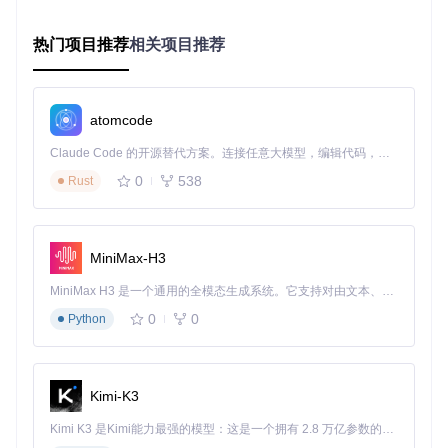
⚠️
注意
：部分低端设备可能不支持高采样率音频输出，此时需
在
box86_env_vars.json
中手动指定较低的采样率。
热门项目推荐
相关项目推荐
音频系统深度解析：理解Winlator的声音引擎
Winlator采用分层架构实现Windows应用与Android音频系统的
atomcode
桥接，理解各组件的工作原理是解决复杂问题的基础。
Claude Code 的开源替代方案。连接任意大模型，编辑代码，运行命令，自动验证 — 全自动执行。用 Rust 构建，极致性能。 ｜ An open-source alternative to Claude Code. Connect any LLM, edit code, run commands, and verify changes — autonomously. Built in Rust for speed. Get Started
核心组件架构
0
538
Rust
Winlator音频系统由四大模块构成：
ALSA服务器
：
android_alsa/module_pcm_android_aser
ver.c
实现底层音频数据传输，通过Unix套接字与Android
MiniMax-H3
音频系统通信
脉冲音频组件
：
app/src/main/java/com/winlator/xenviron
MiniMax H3 是一个通用的全模态生成系统。它支持对由文本、图像、视频和音频组成的多模态上下文进行统一理解，并能生成分辨率高达 2K、时长可达 15 秒的带原生立体声音频的视频。得益于面向任务泛化的系统设计，H3 在预训练阶段就已具备广泛的多模态上下文理解与生成能力，能够出色地执行复杂的多模态指令。
ment/components/PulseAudioComponent.java
提供多音
0
0
Python
频流混合能力
Wine音频桥接
：通过wine_utils.c实现Windows音频API到
Linux音频系统的转换
配置管理系统
：集中管理音频驱动选择、缓冲区设置等参
Kimi-K3
数，核心逻辑位于
XEnvironment.java
数据流向分析
Kimi K3 是Kimi能力最强的模型：这是一个拥有 2.8 万亿参数的混合专家（MoE）模型，具备原生视觉理解能力，并支持 100 万 token 的上下文窗口。