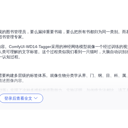
视的图书管理员，要么漏掉重要书籍，要么把所有书都归为同一类别。而
图书管理专家。
。ComfyUI-WD14-Tagger采用的神经网络模型就像一个经过训练的
类可理解的文字标签。这个过程类似我们看到一只猫时，大脑自动识别出"
一认知过程。
需要构建多层级的标签体系。就像生物分类学从界、门、纲、目、科、属
描述图像内容。
onvNextV2等）实现了这种多维标签提取能力。实验证明，与传统方法相比，该
。
登录后查看全文
又可能导致标签质量参差不齐。这就像在工厂生产中，既要保证速度，又