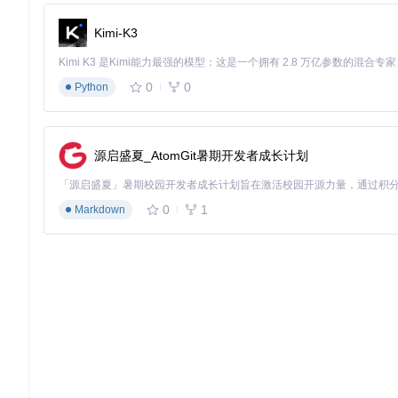
专家提示：阈值调节就像给标签安装过滤器，高阈值（如0.5）
但可能引入噪声。对于人物肖像，建议将角色标签阈值设为0.85以上
Kimi-K3
通过ComfyUI节点调整以下关键参数：
0
0
模型选择：不同模型适用于不同场景，MOAT模型通常在通用
Python
普通标签阈值：控制一般标签的提取严格程度
角色标签阈值：专门控制人物/角色标签的提取严格程度
排除标签：指定不需要的标签，如"lowres,bad anatomy"
源启盛夏_AtomGit暑期开发者成长计划
如何建立标签质量评估体系？
0
1
Markdown
构建多维度评估指标
评估标签质量就像品尝一道菜，不能只看外观，还要考虑口感、
覆盖率
：是否覆盖了图像中的主要元素？
准确性
：标签与图像内容的匹配程度如何？
相关性
：标签是否与应用场景相关？
简洁性
：是否避免了冗余和不必要的标签？
标签质量自检清单
[ ] 主要物体都被正确识别
[ ] 没有明显不相关的标签
[ ] 标签数量适中（通常8-15个为宜）