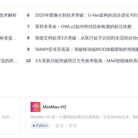
协同技术解析
6
2025年图像分割技术突破：U-Net架构的混合进化与
omfyUI。这就像厨师准备厨具和食材，良好的准备工作是成功的一半。
7
零样本革命：OWLv2如何终结目标检测的标注依赖
签提取流程
8
智能文档处理3大突破：从医疗处方识别到全流程自动
9
SMAPI安卓安装器：突破移动端MOD加载限制的智能
标签协同系统
10
3大革新功能突破明日方舟效率瓶颈：MAA智能辅助系
MiniMax-H3
Claude Code 的开源替代方案。连接任意大模型，编辑代码，运行命令，自动验证 — 全自动执行。用 Rust 构建，极致性能。 ｜ An open-source alternative to Claude Code. Connect any LLM, edit code, run commands, and verify changes — autonomously. Built in Rust for speed. Get Started
不同的烹饪温度和时间。
0
0
Python