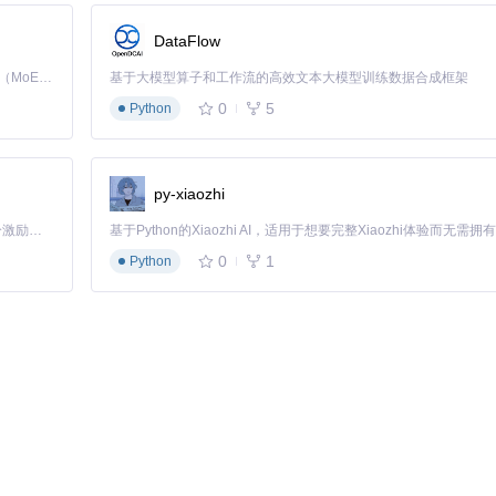
会过滤掉模糊的标签，只保留确定性高的结果；低阈值（如0.2）则会保留
，普通标签阈值设为0.35-0.5之间。
DataFlow
Kimi K3 是Kimi能力最强的模型：这是一个拥有 2.8 万亿参数的混合专家（MoE）模型，具备原生视觉理解能力，并支持 100 万 token 的上下文窗口。
基于大模型算子和工作流的高效文本大模型训练数据合成框架
0
5
场景表现最佳
Python
py-xiaozhi
「源启盛夏」暑期校园开发者成长计划旨在激活校园开源力量，通过积分激励、认证扶持、资源倾斜等形式，引导高校组织和开发者完成「入驻 — 建项目 — 做贡献 — 获认证 — 得资源」的完整闭环。无论你是想带领社团入驻平台的组织者，还是希望用代码贡献证明自己的开发者，都能在这里找到属于你的成长路径。
0
1
Python
香气和营养。一个好的标签体系应该从以下几个维度进行评估：