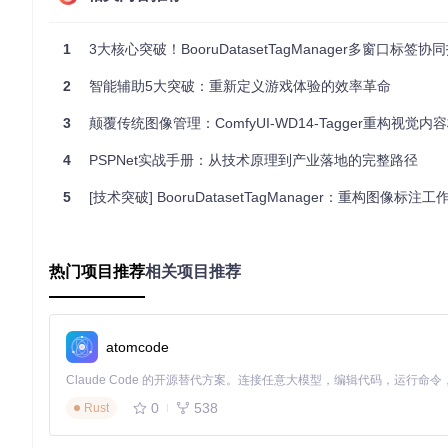
的质量。
1
3大核心突破！BooruDatasetTagManager多窗口标签
方案：构建自动化标签流水线
📌
准备工作
：确保你的系统已安装Python 3.7+、Git和C
2
智能辅助5大突破：重新定义游戏体验的效率革命
🔍
安装步骤
：
3
颠覆传统图像管理：ComfyUI-WD14-Tagger重构视觉内容标
将项目代码克隆到ComfyUI的custom_nodes目录：
4
PSPNet实战手册：从技术原理到产业落地的完整路径
git 
clone
5
[技术突破] BooruDatasetTagManager：重构图像标注工作流的跨窗口
进入项目目录并安装依赖包：
对于Windows嵌入式Python环境：
热门项目推荐
相关项目推荐
对于常规Python环境：
atomcode
问题：如何确保标签提取的准确性？
不同类型的图像可能需要不同的提取参数，就像不同的食材需要
0
538
Rust
方案：参数调优与质量控制