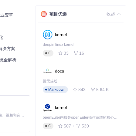
项目优选
收起
行业变革
kernel
化
deepin linux kernel
解决方案
33
16
C
统全解析
docs
暂无描述
843
5.64 K
Markdown
kernel
MiniMax H3 是一个通用的全模态生成系统。它支持对由文本、图像、视频和音频组成的多模态上下文进行统一理解，并能生成分辨率高达 2K、时长可达 15 秒的带原生立体声音频的视频。得益于面向任务泛化的系统设计，H3 在预训练阶段就已具备广泛的多模态上下文理解与生成能力，能够出色地执行复杂的多模态指令。
openEuler内核是openEuler操作系统的核心，既是系统性能与稳定性的基石，也是连接处理器、设备与服务的桥梁。
507
539
C