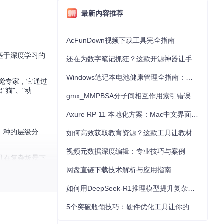
最新内容推荐
AcFunDown视频下载工具完全指南
基于深度学习的
还在为数字笔记抓狂？这款开源神器让手写批注效率提升300%
Windows笔记本电池健康管理全指南：从根源解决电池损耗问题
视觉专家，它通过
猫"、"动
gmx_MMPBSA分子间相互作用索引错误的深度诊断与解决
Axure RP 11 本地化方案：Mac中文界面优化与原型设计工具汉化全指南
、种的层级分
如何高效获取教育资源？这款工具让教材下载效率提升80%
视频元数据深度编辑：专业技巧与案例
工具在复杂场景下
网盘直链下载技术解析与应用指南
如何用DeepSeek-R1推理模型提升复杂任务解决能力：完整指南
5个突破瓶颈技巧：硬件优化工具让你的电脑性能提升30%
要确保每个产品