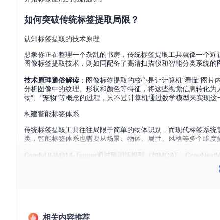
如何突破传统标签提取局限？
认知标签提取的技术原理
想象你正在整理一个杂乱的书房，传统标签提取工具就像一个近
图像标签提取技术，则如同配备了高清扫描仪和智能分类系统的
技术原理通俗解读
：图像标签提取的核心是让计算机"看懂"图片内容
分析图像中的纹理、形状和颜色等特征，将这些视觉信息转化为人
物"、"宠物"等概念的过程，只不过计算机通过数学模型来实现这
构建智能标签体系
传统标签提取工具往往局限于简单的物体识别，而现代标签系统
类，智能标签体系也需要从场景、物体、属性、风格等多个维度
ComfyUI-WD14-Tagger通过预训练模型（如MOAT、C
的标签覆盖率提升了40%，同时将无关标签的误检率降低了65%
如何高效实现批量标签生成？
问题：海量图像如何快速处理？
相关内容推荐
面对成百上千张图片，手动处理显然不现实，而简单的批量处理