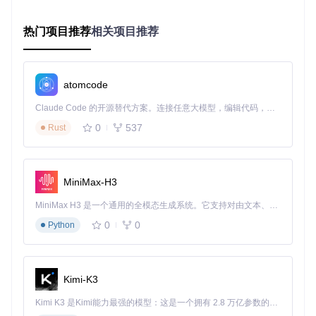
# 克隆项目仓库
热门项目推荐
相关项目推荐
git 
clone
cd
 video-retalking

# 安装依赖
atomcode
Claude Code 的开源替代方案。连接任意大模型，编辑代码，运行命令，自动验证 — 全自动执行。用 Rust 构建，极致性能。 ｜ An open-source alternative to Claude Code. Connect any LLM, edit code, run commands, and verify changes — autonomously. Built in Rust for speed. Get Started
📌 核心命令：
0
537
Rust
# 执行表情迁移
bash inference_videoretalking.sh \

  --
source
 源表情视频路径 \

MiniMax-H3
  --target 目标人物视频路径 \

MiniMax H3 是一个通用的全模态生成系统。它支持对由文本、图像、视频和音频组成的多模态上下文进行统一理解，并能生成分辨率高达 2K、时长可达 15 秒的带原生立体声音频的视频。得益于面向任务泛化的系统设计，H3 在预训练阶段就已具备广泛的多模态上下文理解与生成能力，能够出色地执行复杂的多模态指令。
0
0
Python
关键参数说明：
--source
：包含目标表情的源视频
--target
：需要添加表情的目标人物视频
Kimi-K3
--output
：处理后的输出视频路径
Kimi K3 是Kimi能力最强的模型：这是一个拥有 2.8 万亿参数的混合专家（MoE）模型，具备原生视觉理解能力，并支持 100 万 token 的上下文窗口。