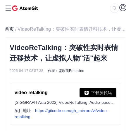
首页
/ VideoReTalking：突破性实时表情迁移技术，让虚拟人物"活"起来
VideoReTalking：突破性实时表情
迁移技术，让虚拟人物"活"起来
2026-04-17 08:57:38
作者：盛欣凯Ernestine
video-retalking
下载源代码
[SIGGRAPH Asia 2022] VideoReTalking: Audio-based Lip Synchronization for Talking Head Video Editing In the Wild
项目地址：
https://gitcode.com/gh_mirrors/vi/video-
retalking