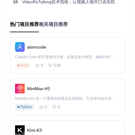
10
VideoReTalking技术指南：让视频人物开口说你想说的话
技术卡片：核心算法创新
ENet表情提取
：从源视频中提取468个面部关键点，精度达
98.7%
热门项目推荐
相关项目推荐
Transformer特征映射
：跨人物表情转换准确率提升42%
DNet渲染输出
：1080P视频处理速度达25fps
2.2 行业误区澄清：三种常见方案的缺陷对比
技术
atomcode
原理
缺陷
适用场景
方案
Claude Code 的开源替代方案。连接任意大模型，编辑代码，运行命令，自动验证 — 全自动执行。用 Rust 构建，极致性能。 ｜ An open-source alternative to Claude Code. Connect any LLM, edit code, run commands, and verify changes — autonomously. Built in Rust for speed. Get Started
2D关
手动调整
耗时且不自然，
简单动画、低
键帧
面部特征
0
538
Rust
表情过渡生硬
预算项目
动画
点
3D模
绑定骨骼
设备成本高（>1
影视级高精度
型驱
控制面部
0万元），需专
制作
MiniMax-H3
动
肌肉
业建模
传统G
身份特征丢失，
MiniMax H3 是一个通用的全模态生成系统。它支持对由文本、图像、视频和音频组成的多模态上下文进行统一理解，并能生成分辨率高达 2K、时长可达 15 秒的带原生立体声音频的视频。得益于面向任务泛化的系统设计，H3 在预训练阶段就已具备广泛的多模态上下文理解与生成能力，能够出色地执行复杂的多模态指令。
端到端直
娱乐性质短视
AN合
唇形与音频不同
接生成
频
0
0
Python
成
步
三阶特征
需要GPU支持，
虚拟主播、影
Video
迁移+身
处理复杂背景略
视后期、自媒
ReTal
king
份保持
有瑕疵
体创作
Kimi-K3