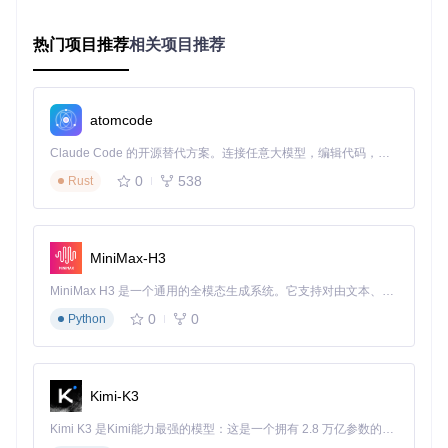
⚠️ 注意事项：不同Typora版本插件目录位置不同，v0.9.83及
以下与v1.7.5及以上版本路径有差异
热门项目推荐
相关项目推荐
思考问题：手动部署虽然复杂，但可以自由修改插件源码，这
种方式适合你的工作流吗？
2.2 自动安装方案：普通用户推荐
atomcode
场景描述：非技术用户快速启用插件
Claude Code 的开源替代方案。连接任意大模型，编辑代码，运行命令，自动验证 — 全自动执行。用 Rust 构建，极致性能。 ｜ An open-source alternative to Claude Code. Connect any LLM, edit code, run commands, and verify changes — autonomously. Built in Rust for speed. Get Started
问题分析：命令行操作门槛高，容易出错
解决方案：通过Typora偏好设置图形界面安装，自动完成依赖
0
538
Rust
配置
📊 完成度：90%
操作步骤：
MiniMax-H3
打开Typora偏好设置（Ctrl+,）
MiniMax H3 是一个通用的全模态生成系统。它支持对由文本、图像、视频和音频组成的多模态上下文进行统一理解，并能生成分辨率高达 2K、时长可达 15 秒的带原生立体声音频的视频。得益于面向任务泛化的系统设计，H3 在预训练阶段就已具备广泛的多模态上下文理解与生成能力，能够出色地执行复杂的多模态指令。
导航至"插件"选项卡
0
0
Python
点击"安装插件"按钮
输入插件仓库地址并等待完成
3. 场景落地：知识管理插件三大核心应用
Kimi-K3
3.1 项目管理场景：看板功能实现任务跟踪
Kimi K3 是Kimi能力最强的模型：这是一个拥有 2.8 万亿参数的混合专家（MoE）模型，具备原生视觉理解能力，并支持 100 万 token 的上下文窗口。