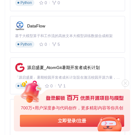
0
0
Python
场景描述：团队项目进度管理
问题分析：任务状态不透明，难以掌握整体进度
解决方案：使用插件看板功能，可视化管理任务流程
📊 应用度：85%
DataFlow
基于大模型算子和工作流的高效文本大模型训练数据合成框架
图2：知识管理插件看板功能界面，支持任务拖拽和Markdown
0
5
Python
格式描述
操作步骤：
源启盛夏_AtomGit暑期开发者成长计划
使用一级标题创建看板标题（如"# 项目任务"）
二级标题创建状态列（Todo/In-Progress/Completed）
「源启盛夏」暑期校园开发者成长计划旨在激活校园开源力量，通过积分激励、认证扶持、资源倾斜等形式，引导高校组织和开发者完成「入驻 — 建项目 — 做贡献 — 获认证 — 得资源」的完整闭环。无论你是想带领社团入驻平台的组织者，还是希望用代码贡献证明自己的开发者，都能在这里找到属于你的成长路径。
列表项添加任务卡片，支持富文本格式
0
1
Markdown
操作验证：创建测试看板后，尝试拖拽任务卡片至不同状态
列，检查是否同步更新
3.2 教学材料场景：时间轴功能梳理知识体系
700万+用户深度参与代码创作，更多精彩内容等你共创
py-xiaozhi
场景描述：课程大纲和历史事件梳理
基于Python的Xiaozhi AI，适用于想要完整Xiaozhi体验而无需拥有专用硬件的用户。
立即登录/注册
问题分析：线性文本难以展示时间关联关系
解决方案：时间轴功能按时间顺序组织内容，支持多媒体插入
0
1
Python
📊 应用度：80%