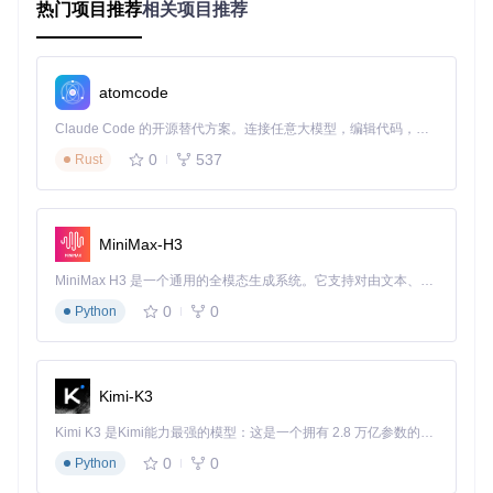
化，便于维护和扩展。
热门项目推荐
相关项目推荐
TypeScript 类型安全
：利用 TypeScript 的类型检查功
能，减少开发中的错误。
性能优化
：使用 React 的
React.memo
和
useCallback
atomcode
等 Hooks 进行性能优化，避免不必要的渲染。
Claude Code 的开源替代方案。连接任意大模型，编辑代码，运行命令，自动验证 — 全自动执行。用 Rust 构建，极致性能。 ｜ An open-source alternative to Claude Code. Connect any LLM, edit code, run commands, and verify changes — autonomously. Built in Rust for speed. Get Started
典型生态项目
0
537
Rust
React Developer Tools
：Chrome 扩展，用于调试 Reac
t 应用，提供组件树查看、状态和属性编辑等功能。
Redux DevTools
：用于调试 Redux 状态管理的 Chrome
MiniMax-H3
扩展，支持时间旅行调试、状态快照等功能。
MobX Developer Tools
：用于调试 MobX 状态管理的 C
MiniMax H3 是一个通用的全模态生成系统。它支持对由文本、图像、视频和音频组成的多模态上下文进行统一理解，并能生成分辨率高达 2K、时长可达 15 秒的带原生立体声音频的视频。得益于面向任务泛化的系统设计，H3 在预训练阶段就已具备广泛的多模态上下文理解与生成能力，能够出色地执行复杂的多模态指令。
hrome 扩展，提供状态变化的可视化工具。
0
0
Python
通过这些生态项目，开发者可以更方便地调试和优化基于 Rea
ct 的 Chrome 扩展。
Kimi-K3
Kimi K3 是Kimi能力最强的模型：这是一个拥有 2.8 万亿参数的混合专家（MoE）模型，具备原生视觉理解能力，并支持 100 万 token 的上下文窗口。
react-chrome-extension
下载源代码
0
0
Python
chrome extension boilerplate with ReactJs using inject page strategy