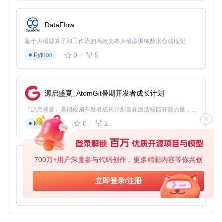
项目地址：
https://gitcode.com/gh_mirrors/rea/react-
chrome-extension
DataFlow
基于大模型算子和工作流的高效文本大模型训练数据合成框架
0
5
Python
源启盛夏_AtomGit暑期开发者成长计划
「源启盛夏」暑期校园开发者成长计划旨在激活校园开源力量，通过积分激励、认证扶持、资源倾斜等形式，引导高校组织和开发者完成「入驻 — 建项目 — 做贡献 — 获认证 — 得资源」的完整闭环。无论你是想带领社团入驻平台的组织者，还是希望用代码贡献证明自己的开发者，都能在这里找到属于你的成长路径。
0
1
Markdown
700万+用户深度参与代码创作，更多精彩内容等你共创
py-xiaozhi
基于Python的Xiaozhi AI，适用于想要完整Xiaozhi体验而无需拥有专用硬件的用户。
立即登录/注册
0
1
Python