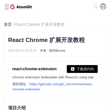
首页
/ React Chrome 扩展开发教程
React Chrome 扩展开发教程
2024-09-13 19:25:24
作者：凤尚柏Louis
react-chrome-extension
下载源代码
chrome extension boilerplate with ReactJs using inject page strategy
项目地址：
https://gitcode.com/gh_mirrors/rea/react-
chrome-extension
项目介绍