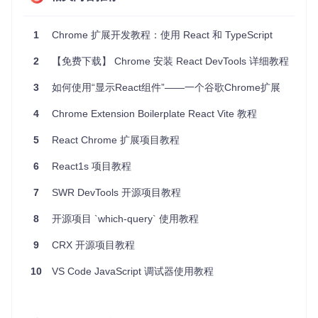
使用以下命令启动开发服务器：
1
Chrome 扩展开发教程：使用 React 和 TypeScript
4. 加载扩展
2
【免费下载】 Chrome 安装 React DevTools 详细教程
打开 Chrome 浏览器，进入
chrome://extensions/
页
面。
3
如何使用“显示React组件”——一个谷歌Chrome扩展
打开右上角的“开发者模式”。
点击“加载已解压的扩展程序”，选择项目目录中的
dist
文
4
Chrome Extension Boilerplate React Vite 教程
件夹。
5. 查看扩展
5
React Chrome 扩展项目教程
加载完成后，你可以在浏览器的工具栏中看到新添加的扩展图
6
React1s 项目教程
标。点击图标即可查看扩展的界面。
7
SWR DevTools 开源项目教程
应用案例和最佳实践
8
开源项目 `which-query` 使用教程
应用案例
网页截图工具
：利用 React 构建一个网页截图工具，用户
9
CRX 开源项目教程
可以通过扩展快速截取当前网页的截图并保存。
网页笔记
：开发一个网页笔记扩展，用户可以在浏览网页
10
VS Code JavaScript 调试器使用教程
时随时记录笔记，并将其保存到云端。
最佳实践
组件化开发
：使用 React 的组件化开发模式，将功能模块