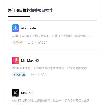
基础语音克隆
热门项目推荐
相关项目推荐
执行单文件转换：
python inference.py --
source
atomcode
参数说明：
Claude Code 的开源替代方案。连接任意大模型，编辑代码，运行命令，自动验证 — 全自动执行。用 Rust 构建，极致性能。 ｜ An open-source alternative to Claude Code. Connect any LLM, edit code, run commands, and verify changes — autonomously. Built in Rust for speed. Get Started
0
534
Rust
--source
：待转换的源音频文件
--target
：目标音色参考音频（1-30秒）
--output
：结果保存目录
歌声转换专业设置
MiniMax-H3
启用音高条件模式：
MiniMax H3 是一个通用的全模态生成系统。它支持对由文本、图像、视频和音频组成的多模态上下文进行统一理解，并能生成分辨率高达 2K、时长可达 15 秒的带原生立体声音频的视频。得益于面向任务泛化的系统设计，H3 在预训练阶段就已具备广泛的多模态上下文理解与生成能力，能够出色地执行复杂的多模态指令。
0
0
python inference.py --
Python
source
重点提示：歌声转换建议使用20-40步扩散步骤，平衡音质与
速度
Kimi-K3
实时转换应用
Kimi K3 是Kimi能力最强的模型：这是一个拥有 2.8 万亿参数的混合专家（MoE）模型，具备原生视觉理解能力，并支持 100 万 token 的上下文窗口。
启动图形化实时转换工具：