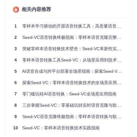
核心技术解析：从架构到应用
相关内容推荐
技术栈组成
语音内容编码器
：基于Whisper模型（OpenAI, 2022）的语
1
零样本学习驱动的开源语音转换工具：高质量语音克隆与实时转换全攻略
音语义提取技术
声码器
：BigVGAN高保真音频合成引擎
2
Seed-VC语音转换终极指南：零样本语音克隆完整教程
扩散模型
：基于DiT架构的生成式AI技术，实现高质量语音
转换
3
突破零样本语音转换技术壁垒：Seed-VC革新性实践指南
模型版本特性
4
模型类型
零样本语音转换工具Seed-VC：从场景应用到技术实践全指南
应用场景
关键参数
实时语音转
在线会议/直
延迟<200ms，扩散步骤
5
AI语音合成与跨平台部署全场景指南：探索Seed-VC的零样本语音克隆技术
换版
播
4-10
6
探索Seed-VC：零样本语音转换技术的全场景应用指南
离线语音转
高质量音频
扩散步骤30-50，音质优
换版
制作
先
7
零门槛玩转AI语音转换：Seed-VC全场景应用指南
44kHz采样率，支持F0
歌声转换版
音乐创作
调节
8
三步掌握Seed-VC：零基础玩转实时语音克隆与歌声转换
情感语音生
V2增强版
新增口音迁移功能
9
Seed-VC语音克隆终极指南：零样本语音转换与歌声转换完整教程
成
10
Seed-VC：零样本语音转换技术实践指南
功能应用指南：从基础到进阶