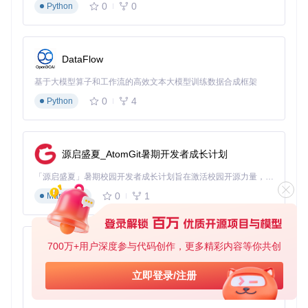
0
0
Python
DataFlow
在NVIDIA T4显卡上测试，平均推理延迟<200ms，支持实时
麦克风输入
基于大模型算子和工作流的高效文本大模型训练数据合成框架
0
4
Python
Web界面操作：可视化工作流
启动语音转换界面
源启盛夏_AtomGit暑期开发者成长计划
「源启盛夏」暑期校园开发者成长计划旨在激活校园开源力量，通过积分激励、认证扶持、资源倾斜等形式，引导高校组织和开发者完成「入驻 — 建项目 — 做贡献 — 获认证 — 得资源」的完整闭环。无论你是想带领社团入驻平台的组织者，还是希望用代码贡献证明自己的开发者，都能在这里找到属于你的成长路径。
访问
http://localhost:7860
即可打开Web界面，支持拖拽
上传音频文件
0
1
Markdown
启动歌声转换界面
700万+用户深度参与代码创作，更多精彩内容等你共创
py-xiaozhi
提供专业音频参数调节面板，包括混响强度、音高偏移等高级
基于Python的Xiaozhi AI，适用于想要完整Xiaozhi体验而无需拥有专用硬件的用户。
立即登录/注册
设置
0
1
Python
集成式界面使用