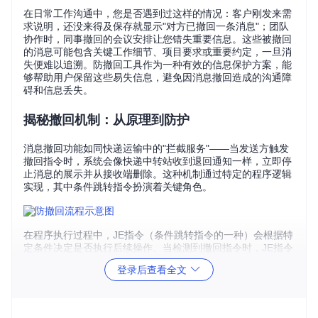
在日常工作沟通中，您是否遇到过这样的情况：客户刚发来需
求说明，还没来得及保存就显示"对方已撤回一条消息"；团队
协作时，同事撤回的会议安排让您错失重要信息。这些被撤回
的消息可能包含关键工作细节、项目要求或重要约定，一旦消
失便难以追溯。防撤回工具作为一种有效的信息保护方案，能
够帮助用户保留这些易失信息，避免因消息撤回造成的沟通障
碍和信息丢失。
揭秘撤回机制：从原理到防护
消息撤回功能如同快递运输中的"拦截服务"——当发送方触发
撤回指令时，系统会像快递中转站收到退回通知一样，立即停
止消息的展示并从接收端删除。这种机制通过特定的程序逻辑
实现，其中条件跳转指令扮演着关键角色。
在程序执行过程中，JE指令（条件跳转指令的一种）会根据特
定条件决定是否执行后续操作。当检测到撤回指令时，JE指令
会引导程序执行消息删除流程。我们的防护原理就是通过修改
登录后查看全文
这种条件判断逻辑，使程序"忽略"撤回指令，从而保留消息内
容。