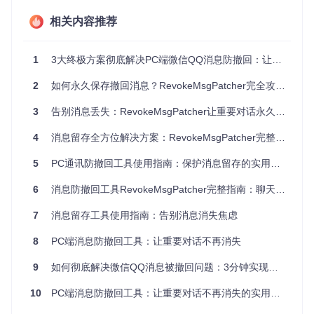
如图所示，通过将JE指令（机器码74）修改为JMP指令（机器
相关内容推荐
码EB），程序会无条件继续执行正常展示流程，就像快递中转
站忽略了撤回通知，继续将包裹送达收件人手中。这种修改仅
针对特定的条件判断逻辑，不会影响软件的其他功能。
1
3大终极方案彻底解决PC端微信QQ消息防撤回：让重要信息永不丢失
3步完成部署：微信消息留存方法
2
如何永久保存撤回消息？RevokeMsgPatcher完全攻略：微信/QQ/TIM消息留存实用指南
使用RevokeMsgPatcher实现消息防撤回功能仅需简单三步，
3
告别消息丢失：RevokeMsgPatcher让重要对话永久留存
全程无需专业技术背景：
4
消息留存全方位解决方案：RevokeMsgPatcher完整指南
准备工作
完全退出微信/QQ/TIM等目标应用
5
PC通讯防撤回工具使用指南：保护消息留存的实用方案
下载并解压工具包：
git clone https://gitcode.co
m/GitHub_Trending/re/RevokeMsgPatcher
6
消息防撤回工具RevokeMsgPatcher完整指南：聊天记录留存全方位解决方案
以管理员权限运行主程序RevokeMsgPatcher.exe
配置与安装
7
消息留存工具使用指南：告别消息消失焦虑
在程序主界面选择目标应用（微信/QQ/TIM）
确认软件安装路径（工具通常会自动识别）
8
PC端消息防撤回工具：让重要对话不再消失
勾选"防撤回功能"选项，点击"安装补丁"按钮
9
如何彻底解决微信QQ消息被撤回问题：3分钟实现永久防撤回
10
PC端消息防撤回工具：让重要对话不再消失的实用方案
验证与使用