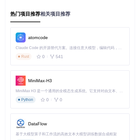
重启目标应用
让联系人发送测试消息并尝试撤回
✅ 步骤验证：检查消息是否仍然可见，确认"已撤回"提示
热门项目推荐
相关项目推荐
不再出现
场景化价值：从个人到企业的信息保护
atomcode
商务沟通场景
Claude Code 的开源替代方案。连接任意大模型，编辑代码，运行命令，自动验证 — 全自动执行。用 Rust 构建，极致性能。 ｜ An open-source alternative to Claude Code. Connect any LLM, edit code, run commands, and verify changes — autonomously. Built in Rust for speed. Get Started
客户通过微信发送的报价信息、合同细节等重要商业内容，即
0
541
Rust
使对方撤回，您仍能完整保留原始记录，为商务谈判提供可靠
依据。特别是在价格协商过程中，可避免因对方撤回修改而导
致的信息不对称。
MiniMax-H3
团队协作场景
项目群中讨论的方案细节、任务分配和截止日期等信息，即使
MiniMax H3 是一个通用的全模态生成系统。它支持对由文本、图像、视频和音频组成的多模态上下文进行统一理解，并能生成分辨率高达 2K、时长可达 15 秒的带原生立体声音频的视频。得益于面向任务泛化的系统设计，H3 在预训练阶段就已具备广泛的多模态上下文理解与生成能力，能够出色地执行复杂的多模态指令。
被撤回也能完整留存。这对于远程团队协作尤为重要，确保所
0
0
Python
有成员都能获取一致的信息，减少沟通成本和误解。
学习交流场景
技术交流群中的代码片段、学习资料和问题解答，往往具有很
DataFlow
高的参考价值。使用防撤回功能可以永久保存这些学习资源，
构建个人知识库，方便日后查阅复习。
基于大模型算子和工作流的高效文本大模型训练数据合成框架