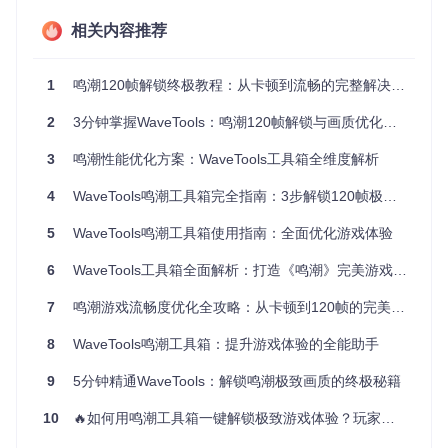
优化启动流程：从多步到一键的蜕变
相关内容推荐
痛点具象化
：传统的游戏启动方式需要玩家手动找到游戏安装
目录，双击启动器，等待加载，再点击开始游戏，整个过程至
1
鸣潮120帧解锁终极教程：从卡顿到流畅的完整解决方案
少需要3个步骤，耗时较长。
2
3分钟掌握WaveTools：鸣潮120帧解锁与画质优化完全指南
技术原理
：WaveTools通过注册表解析和路径自动关联技术，
能够快速定位游戏安装路径，并将启动流程整合为一个简单的
3
鸣潮性能优化方案：WaveTools工具箱全维度解析
按钮点击操作。它会在首次使用时引导用户完成配置向导，保
存游戏路径信息，后续启动无需重复设置。
4
WaveTools鸣潮工具箱完全指南：3步解锁120帧极致体验
操作流程
： 🔧 1. 首次打开WaveTools，按照配置向导提示，
选择鸣潮游戏的安装目录。 🔧 2. 完成配置后，在主界面点击
5
WaveTools鸣潮工具箱使用指南：全面优化游戏体验
底部的“开始游戏”按钮，即可直接启动游戏。 🔧 3. 若需要进
入官方启动界面，可点击“打开启动器”按钮。
6
WaveTools工具箱全面解析：打造《鸣潮》完美游戏体验
7
鸣潮游戏流畅度优化全攻略：从卡顿到120帧的完美蜕变
读者提问区
： 问：配置向导中无法找到游戏路径怎么办？
8
WaveTools鸣潮工具箱：提升游戏体验的全能助手
答：可以手动浏览并选择鸣潮游戏的可执行文件（通常为Gam
e.exe）所在的目录。
9
5分钟精通WaveTools：解锁鸣潮极致画质的终极秘籍
问：启动游戏时提示文件缺失如何解决？ 答：检查游戏安装目
10
🔥如何用鸣潮工具箱一键解锁极致游戏体验？玩家必备的4大核心功能全解析
录是否完整，或尝试重新关联游戏路径。