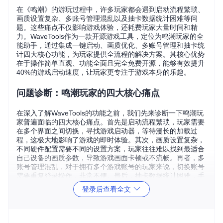
在《鸣潮》的游玩过程中，许多玩家都会遇到启动流程繁琐、
画质设置复杂、多账号管理混乱以及抽卡数据统计困难等问
题。这些痛点不仅影响游戏体验，还耗费玩家大量时间和精
力。WaveTools作为一款开源游戏工具，定位为鸣潮玩家的全
能助手，通过集成一键启动、画质优化、多账号管理和抽卡统
计四大核心功能，为玩家提供全流程的解决方案。其核心优势
在于操作简单直观、功能全面且完全免费开源，能够有效提升
40%的游戏启动速度，让玩家更专注于游戏本身的乐趣。
问题诊断：鸣潮玩家的四大核心痛点
在深入了解WaveTools的功能之前，我们先来诊断一下鸣潮玩
家普遍面临的四大核心痛点。首先是启动流程繁琐，玩家需要
在多个界面之间切换，寻找游戏启动器，等待漫长的加载过
程，这极大地影响了游戏的即时体验。其次，画质设置复杂，
不同硬件配置需要不同的设置方案，玩家往往难以找到最适合
自己设备的画质参数，导致游戏画面卡顿或不流畅。再者，多
账号管理混乱，对于拥有多个游戏账号的玩家来说，切换账号
需要重复登录操作，非常不便。最后，抽卡数据统计困难，手
动记录抽卡信息容易遗漏，且无法进行有效的概率分析和保底
登录后查看全文
预测，影响资源规划。
方案解析：WaveTools的功能模块与实现