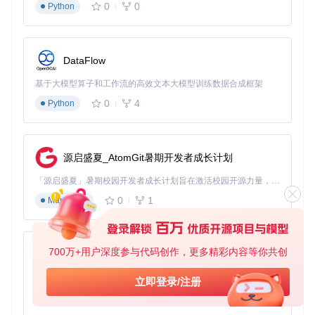
0
0
Python
问：为什么调节画质后没有立即生效？ 答：部分画质设置需要
重启游戏才能生效，请保存设置后重新启动游戏。
管理多账号体系：无缝切换的身份管理
DataFlow
痛点具象化
：多账号玩家在切换账号时，需要反复退出当前账
号、输入新账号信息并登录，操作繁琐且耗时，影响游戏体验
基于大模型算子和工作流的高效文本大模型训练数据合成框架
的连贯性。
0
4
Python
技术原理
：WaveTools通过账号信息加密存储和进程注入技
术，实现了多账号的快速切换。它会安全保存玩家的账号信
息，并在切换账号时自动完成登录流程，无需手动输入账号密
码。同时，支持账号的添加、删除、重命名等管理操作。
源启盛夏_AtomGit暑期开发者成长计划
操作流程
： 🔧 1. 在WaveTools主界面点击“账号切换”选项，进
「源启盛夏」暑期校园开发者成长计划旨在激活校园开源力量，通过积分激励、认证扶持、资源倾斜等形式，引导高校组织和开发者完成「入驻 — 建项目 — 做贡献 — 获认证 — 得资源」的完整闭环。无论你是想带领社团入驻平台的组织者，还是希望用代码贡献证明自己的开发者，都能在这里找到属于你的成长路径。
入账号管理页面。 🔧 2. 点击“添加账号”按钮，输入账号名称
0
1
Markdown
和相关信息，完成账号添加。 🔧 3. 在账号列表中选择需要登
录的账号，点击“登录账号”按钮，即可快速切换到该账号。 🔧
4. 可对账号进行删除、重命名等操作，以保持账号列表的整
洁。
700万+用户深度参与代码创作，更多精彩内容等你共创
py-xiaozhi
💡 重要提示：为保证账号安全，WaveTools采用本地加密存储
账号信息，不会上传至任何服务器。
基于Python的Xiaozhi AI，适用于想要完整Xiaozhi体验而无需拥有专用硬件的用户。
立即登录/注册
0
1
Python
读者提问区
： 问：最多可以添加多少个账号？ 答：WaveTool