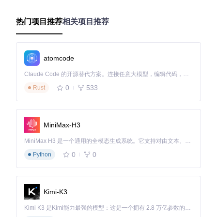
定制画质参数：释放硬件潜力的视觉优化
痛点具象化
：不同玩家的电脑硬件配置差异较大，手动调整画
热门项目推荐
相关项目推荐
质参数不仅耗时，还难以达到最佳效果，常常出现画面卡顿或
过于模糊的问题。
技术原理
：WaveTools基于游戏底层渲染接口，提供了可视化
atomcode
的画质调节面板。它通过预设的画质配置方案和实时预览功
能，让玩家能够根据自己的硬件性能快速调整各项参数，如帧
Claude Code 的开源替代方案。连接任意大模型，编辑代码，运行命令，自动验证 — 全自动执行。用 Rust 构建，极致性能。 ｜ An open-source alternative to Claude Code. Connect any LLM, edit code, run commands, and verify changes — autonomously. Built in Rust for speed. Get Started
率、垂直同步、抗锯齿、阴影质量等。同时，支持为不同账号
0
533
保存独立的画质配置，满足多账号玩家的个性化需求。
Rust
操作流程
： 🔧 1. 在WaveTools主界面点击“画质调节”选项，进
入画质设置页面。 🔧 2. 在基础设置中，根据硬件性能调整帧
率（如
120
FPS）、垂直同步（开启/关闭）、抗锯齿（开启/
MiniMax-H3
关闭）等参数。 🔧 3. 进入高级选项，调节阴影质量（极高/高/
中/低）、特效等级（高/中/低）、体积雾（开启/关闭）等细节
MiniMax H3 是一个通用的全模态生成系统。它支持对由文本、图像、视频和音频组成的多模态上下文进行统一理解，并能生成分辨率高达 2K、时长可达 15 秒的带原生立体声音频的视频。得益于面向任务泛化的系统设计，H3 在预训练阶段就已具备广泛的多模态上下文理解与生成能力，能够出色地执行复杂的多模态指令。
设置。 🔧 4. 完成设置后，点击“保存配置”按钮，若有多个账
0
0
Python
号，可选择为当前账号保存配置。
读者提问区
： 问：低配置电脑如何设置画质以获得流畅体验？
Kimi-K3
答：建议关闭垂直同步和体积雾，降低阴影质量和特效等级，
将帧率限制在
60
FPS左右。
Kimi K3 是Kimi能力最强的模型：这是一个拥有 2.8 万亿参数的混合专家（MoE）模型，具备原生视觉理解能力，并支持 100 万 token 的上下文窗口。