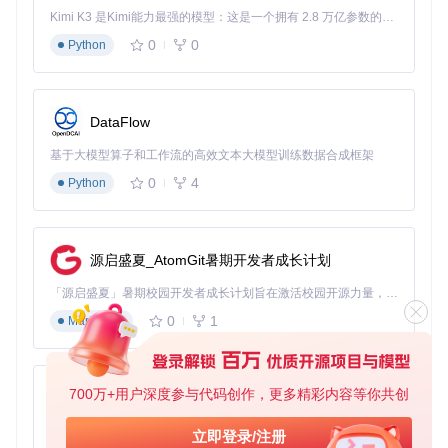
Kimi K3 是Kimi能力最强的模型：这是一个拥有 2.8 万亿参数的混合专家（MoE）模型，具备原生视觉理解能力，并支持 100 万 token 的上下文窗口。
0
0
Python
DataFlow
基于大模型算子和工作流的高效文本大模型训练数据合成框架
0
4
Python
源启盛夏_AtomGit暑期开发者成长计划
「源启盛夏」暑期校园开发者成长计划旨在激活校园开源力量，通过积分激励、认证扶持、资源倾斜等形式，引导高校组织和开发者完成「入驻 — 建项目 — 做贡献 — 获认证 — 得资源」的完整闭环。无论你是想带领社团入驻平台的组织者，还是希望用代码贡献证明自己的开发者，都能在这里找到属于你的成长路径。
0
1
Markdown
700万+用户深度参与代码创作，更多精彩内容等你共创
py-xiaozhi
基于Python的Xiaozhi AI，适用于想要完整Xiaozhi体验而无需拥有专用硬件的用户。
立即登录/注册