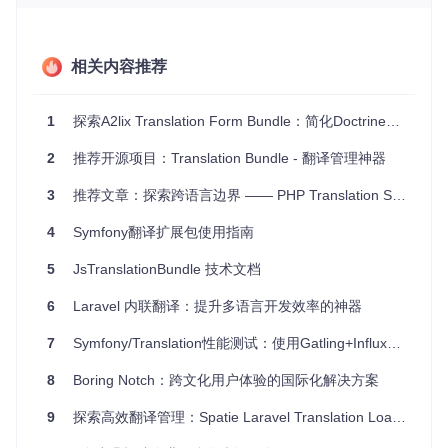
多语言内容管理系统
：快速创建并管理不同语言的内容，如
博客、产品描述等。
跨境电商平台
：方便地为商品信息添加多种语言的支持。
国际化的社交媒体或论坛
：让用户可以用自己熟悉的语言发
相关内容推荐
表评论或其他交互内容。
4、项目特点
易用性
：提供了简单的配置选项和预设的表单类型，使得在
1
探索A2lix Translation Form Bundle：简化Doctrine对象翻译的利器
项目中引入和使用变得非常容易。
2
灵活性
推荐开源项目：Translation Bundle - 翻译管理神器
：通过兼容多种翻译策略，适应各种复杂的数据库设
计和业务需求。
3
推荐文章：探索跨语言边界 —— PHP Translation Symfony Bundle
维护和支持
：活跃的社区支持，定期更新以保持与最新 Sy
mfony 版本的兼容，并及时解决用户反馈的问题。
4
Symfony翻译扩展包使用指南
总之，如果你正在寻找一个高效、灵活且易于使用的工具来处
5
JsTranslationBundle 技术文档
理你的 Symfony 应用中的多语言翻译问题，那么 A2lix Transl
ation Form Bundle 绝对值得尝试。立即加入并体验它带给你
的便利吧！
6
Laravel 内联翻译：提升多语言开发效率的神器
7
Symfony/Translation性能测试：使用Gatling+InfluxDB+Grafana构建完整监控体系
8
Boring Notch：跨文化用户体验的国际化解决方案
9
探索高效翻译管理：Spatie Laravel Translation Loader 项目推荐