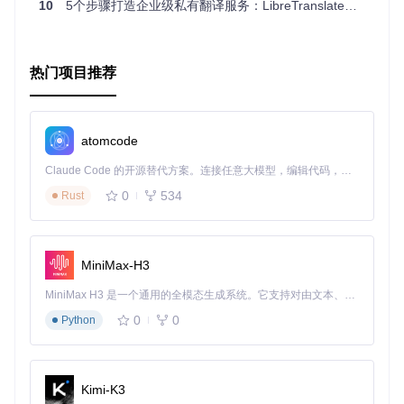
10
5个步骤打造企业级私有翻译服务：LibreTranslate本地化部署解决方案
热门项目推荐
atomcode
Claude Code 的开源替代方案。连接任意大模型，编辑代码，运行命令，自动验证 — 全自动执行。用 Rust 构建，极致性能。 ｜ An open-source alternative to Claude Code. Connect any LLM, edit code, run commands, and verify changes — autonomously. Built in Rust for speed. Get Started
0
534
Rust
MiniMax-H3
MiniMax H3 是一个通用的全模态生成系统。它支持对由文本、图像、视频和音频组成的多模态上下文进行统一理解，并能生成分辨率高达 2K、时长可达 15 秒的带原生立体声音频的视频。得益于面向任务泛化的系统设计，H3 在预训练阶段就已具备广泛的多模态上下文理解与生成能力，能够出色地执行复杂的多模态指令。
0
0
Python
Kimi-K3