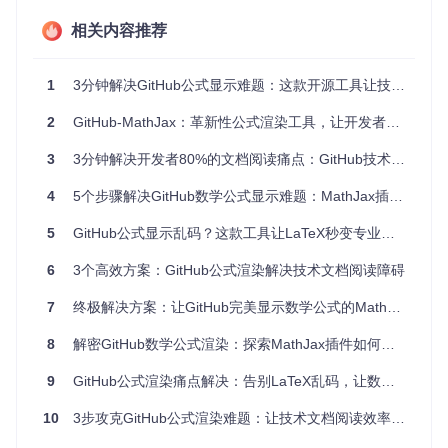
容的传播效果大打折扣。研究论文中的复杂公式无法被正确解
相关内容推荐
读，影响了知识的传递和交流。
3. 技术文档专业性降低
1
3分钟解决GitHub公式显示难题：这款开源工具让技术文档阅读体验飙升
在技术文档中，数学公式是表达算法、模型和理论的重要方
式。当公式以原始代码形式呈现时，不仅显得文档不够专业，
2
GitHub-MathJax：革新性公式渲染工具，让开发者告别LaTeX代码混乱
还可能让读者对内容的准确性产生怀疑，影响技术文档的权威
性和可信度。
3
3分钟解决开发者80%的文档阅读痛点：GitHub技术文档优化工具全解析
解决方案：GitHub MathJax插件的技术原理
4
5个步骤解决GitHub数学公式显示难题：MathJax插件解决方案
5
GitHub公式显示乱码？这款工具让LaTeX秒变专业数学公式
GitHub MathJax插件通过在浏览器端集成MathJax库，实现了
对GitHub页面中LaTeX公式的实时渲染。其核心工作原理可以
6
3个高效方案：GitHub公式渲染解决技术文档阅读障碍
分为以下几个步骤：
技术原理图解
7
终极解决方案：让GitHub完美显示数学公式的MathJax插件
8
解密GitHub数学公式渲染：探索MathJax插件如何解决开发者的公式显示难题
图：GitHub MathJax插件在GitHub页面上渲染数学公式的效
9
GitHub公式渲染痛点解决：告别LaTeX乱码，让数学公式完美呈现
果展示，包含多个复杂的数学表达式在网页中的显示效果
10
3步攻克GitHub公式渲染难题：让技术文档阅读效率提升80%
页面加载监听
：插件在GitHub页面加载完成后，自动启动
监听机制，检测页面中的LaTeX公式代码。