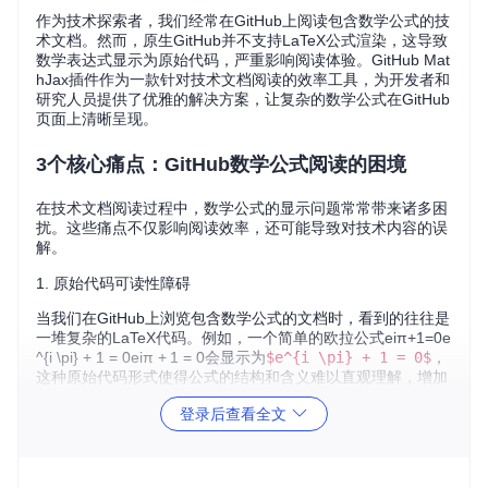
作为技术探索者，我们经常在GitHub上阅读包含数学公式的技
术文档。然而，原生GitHub并不支持LaTeX公式渲染，这导致
数学表达式显示为原始代码，严重影响阅读体验。GitHub Mat
hJax插件作为一款针对技术文档阅读的效率工具，为开发者和
研究人员提供了优雅的解决方案，让复杂的数学公式在GitHub
页面上清晰呈现。
3个核心痛点：GitHub数学公式阅读的困境
在技术文档阅读过程中，数学公式的显示问题常常带来诸多困
扰。这些痛点不仅影响阅读效率，还可能导致对技术内容的误
解。
1. 原始代码可读性障碍
当我们在GitHub上浏览包含数学公式的文档时，看到的往往是
一堆复杂的LaTeX代码。例如，一个简单的欧拉公式
e
i
π
+
1
=
0
e
^{i \pi} + 1 = 0
e
i
π
+
1
=
0
会显示为
$e^{i \pi} + 1 = 0$
，
这种原始代码形式使得公式的结构和含义难以直观理解，增加
了阅读负担。
登录后查看全文
2. 学术内容传播受阻
对于科研人员和学生来说，GitHub是分享研究成果和学术资料
的重要平台。然而，由于数学公式无法正常显示，导致学术内