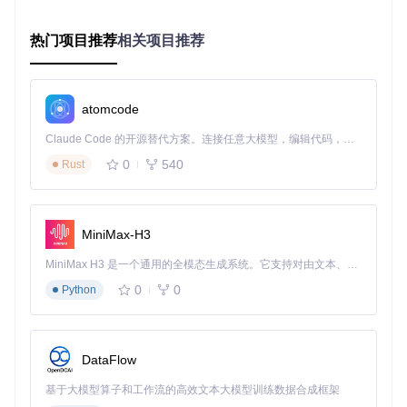
公式识别与提取
：通过正则表达式匹配，插件能够准确识
热门项目推荐
相关项目推荐
别出文档中的LaTeX公式代码，包括行内公式和块级公
式。
MathJax渲染引擎调用
：插件调用MathJax库的渲染功
atomcode
能，将提取到的LaTeX代码转换为高质量的数学公式图
像。
Claude Code 的开源替代方案。连接任意大模型，编辑代码，运行命令，自动验证 — 全自动执行。用 Rust 构建，极致性能。 ｜ An open-source alternative to Claude Code. Connect any LLM, edit code, run commands, and verify changes — autonomously. Built in Rust for speed. Get Started
0
540
Rust
DOM元素替换
：最后，插件将原始的LaTeX代码替换为渲
染后的数学公式图像，实现页面的实时更新。
价值呈现：提升技术文档阅读体验的关键
MiniMax-H3
GitHub MathJax插件为技术文档阅读带来了多方面的价值提
MiniMax H3 是一个通用的全模态生成系统。它支持对由文本、图像、视频和音频组成的多模态上下文进行统一理解，并能生成分辨率高达 2K、时长可达 15 秒的带原生立体声音频的视频。得益于面向任务泛化的系统设计，H3 在预训练阶段就已具备广泛的多模态上下文理解与生成能力，能够出色地执行复杂的多模态指令。
升，使其成为开发者和研究人员的必备工具。
0
0
Python
1. 提高阅读效率
通过将复杂的LaTeX代码转换为清晰直观的数学公式，插件大
大提高了技术文档的阅读效率。读者不再需要花费时间解析原
DataFlow
始代码，而是可以直接理解公式的含义和结构。
基于大模型算子和工作流的高效文本大模型训练数据合成框架
2. 促进学术交流