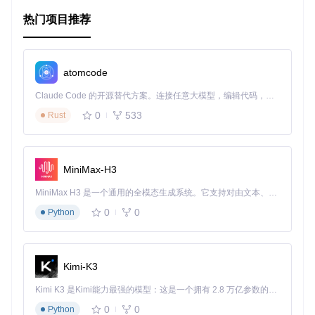
（渐进式网页应用）、以及需要高度定制化的数字产品中。
热门项目推荐
项目特点
灵活性
：不受限于预设模板，开发者可以自由选用前端技术
atomcode
栈。
可扩展性
：随着业务需求的变化，轻松添加新功能或调整结
Claude Code 的开源替代方案。连接任意大模型，编辑代码，运行命令，自动验证 — 全自动执行。用 Rust 构建，极致性能。 ｜ An open-source alternative to Claude Code. Connect any LLM, edit code, run commands, and verify changes — autonomously. Built in Rust for speed. Get Started
构。
0
533
Rust
高性能
：API驱动的数据交付优化了加载时间，提升了用户
体验。
多渠道发布
：内容一次编写，多处发布，极大简化内容管理
流程。
MiniMax-H3
开发者友好
：代码优先的配置方式让开发更加高效。
MiniMax H3 是一个通用的全模态生成系统。它支持对由文本、图像、视频和音频组成的多模态上下文进行统一理解，并能生成分辨率高达 2K、时长可达 15 秒的带原生立体声音频的视频。得益于面向任务泛化的系统设计，H3 在预训练阶段就已具备广泛的多模态上下文理解与生成能力，能够出色地执行复杂的多模态指令。
通过《Awesome Headless CMS》，您将获得对这一领域的
全面洞察，不论是寻找解决方案、学习最佳实践，还是跟踪行
0
0
Python
业趋势，这个项目都是您的理想起点。加入探索无头CMS的旅
程，解锁内容管理的新篇章，为您的下一个项目装备前沿的技
术武器。让我们一起，迈向更高效、更灵活的内容管理新时
代。
Kimi-K3
Kimi K3 是Kimi能力最强的模型：这是一个拥有 2.8 万亿参数的混合专家（MoE）模型，具备原生视觉理解能力，并支持 100 万 token 的上下文窗口。
0
0
Python