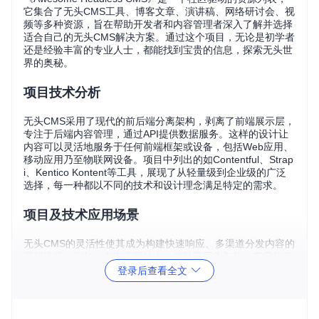
它集合了无头CMS工具、博客文章、演讲稿、网络研讨会、视
频等多种资源，旨在帮助开发者和内容管理者深入了解并选择
适合自己的无头CMS解决方案。通过这个项目，无论是初学者
还是经验丰富的专业人士，都能找到宝贵的信息，探索无头世
界的奥秘。
项目技术分析
无头CMS采用了现代的前后端分离架构，剥离了前端展示层，
专注于后端内容管理，通过API提供数据服务。这样的设计让
内容可以灵活地服务于任何前端框架或设备，包括Web应用、
移动应用乃至物联网设备。项目中列出的如Contentful、Strap
i、Kentico Kontent等工具，展现了从轻量级到企业级的广泛
选择，每一种都以不同的技术和设计理念满足特定的需求。
项目及技术应用场景
无头CMS的灵活性使其成为构建快速响应、多渠道分发内容的
理想选择。例如，在电商网站上，借助于无头架构，产品信息
能够迅速更新至Web、移动端甚至智能电视等平台；新闻媒体
登录后查看全文
利用其快速发布系统，确保即时资讯的准确传递；而营销人员
通过API集成，能在不同的数字平台上实现个性化的内容体验
定制。此外，无头CMS也广泛应用于单页应用程序、PWA