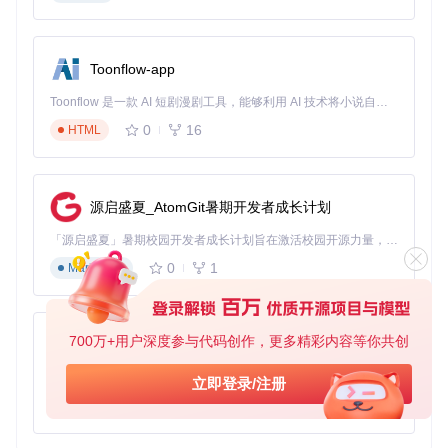
Toonflow-app
Toonflow 是一款 AI 短剧漫剧工具，能够利用 AI 技术将小说自动转化为剧本，并结合 AI 生成的图片和视频，实现高效的短剧创作。借助 Toonflow，可以轻松完成从文字到影像的全流程，让短剧制作变得更加智能与便捷。
0
16
HTML
源启盛夏_AtomGit暑期开发者成长计划
「源启盛夏」暑期校园开发者成长计划旨在激活校园开源力量，通过积分激励、认证扶持、资源倾斜等形式，引导高校组织和开发者完成「入驻 — 建项目 — 做贡献 — 获认证 — 得资源」的完整闭环。无论你是想带领社团入驻平台的组织者，还是希望用代码贡献证明自己的开发者，都能在这里找到属于你的成长路径。
0
1
Markdown
700万+用户深度参与代码创作，更多精彩内容等你共创
AionUi
免费、本地、开源的 24/7 全天候 Cowork 应用，以及适用于 Gemini CLI、Claude Code、Codex、OpenCode、Qwen Code、Goose CLI、Auggie 等的 OpenClaw | 🌟 喜欢就点star吧
立即登录/注册
0
6
TypeScript