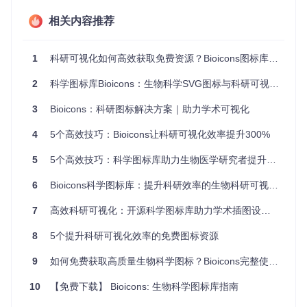
相关内容推荐
跨平台设计一致性
采用SVG矢量格式构建的图标系统，可在保持视觉一致性的同
时实现多场景适配。无论是300dpi的印刷出版，还是4K屏幕的
1
科研可视化如何高效获取免费资源？Bioicons图标库全攻略
学术报告演示，图标均能保持清晰锐利的显示效果。静态目录
下的favicon.svg等资源展示了项目在多尺寸适配方面的优化，
2
科学图标库Bioicons：生物科学SVG图标与科研可视化工具全攻略
确保不同应用场景下的设计统一性。
3
Bioicons：科研图标解决方案｜助力学术可视化
🛠️ 实战技巧：Bioicons应用场景新解
4
5个高效技巧：Bioicons让科研可视化效率提升300%
科研数据仪表盘构建
5
5个高效技巧：科学图标库助力生物医学研究者提升可视化质量
在生命科学数据分析平台开发中，可利用Lab_apparatus分类
下的仪器图标构建实验流程可视化界面。例如将PCR仪、离心
6
Bioicons科学图标库：提升科研效率的生物科研可视化工具
机等设备图标与实时实验数据绑定，通过视觉化组件直观展示
实验进度。配合Scientific_graphs分类中的图表元素，能构建
7
高效科研可视化：开源科学图标库助力学术插图设计指南
出兼具专业性与可读性的科研数据看板。
8
5个提升科研可视化效率的免费图标资源
图：Bioicons多主题图标集合展示，涵盖从分子结构到实验设
9
如何免费获取高质量生物科学图标？Bioicons完整使用指南 🧬
备的全领域科学可视化元素
10
【免费下载】 Bioicons: 生物科学图标库指南
学术会议壁报设计