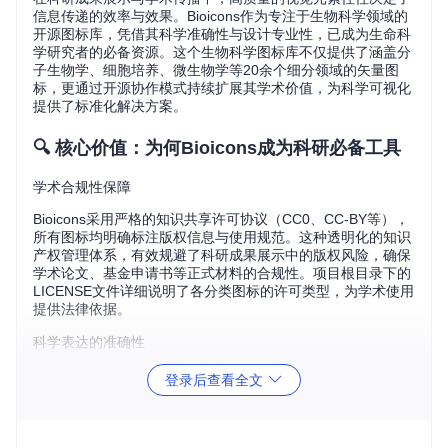
信息传递的效率与效果。Bioicons作为专注于生物科学领域的
开源图标库，凭借其科学准确性与设计专业性，已成为生命科
学研究者的必备资源。这个生物科学图标库不仅提供了涵盖分
子生物学、细胞培养、微生物学等20余个细分领域的矢量图
标，更通过开源协作模式持续扩展其学术价值，为科学可视化
提供了标准化解决方案。
🔍 核心价值：为何Bioicons成为科研必备工具
学术合规性保障
Bioicons采用严格的知识共享许可协议（CC0、CC-BY等），
所有图标均明确标注版权信息与使用规范。这种透明化的知识
产权管理体系，有效规避了科研成果展示中的版权风险，确保
学术论文、基金申请书等正式材料的合规性。项目根目录下的
LICENSE文件详细说明了各分类图标的许可类型，为学术使用
提供法律依据。
科学表达的准确性
每个图标均由领域专家参与设计审核，确保科学概念的精确传
登录后查看全文
达。例如在核酸结构系列中，不仅准确呈现了A/T/C/G四种碱
基的分子构型，还通过不同颜色编码区分磷酸基团与脱氧核糖
骨架。这种专业级的科学准确性，使Bioicons区别于普通设计
素材库，成为科研可视化的专业选择。