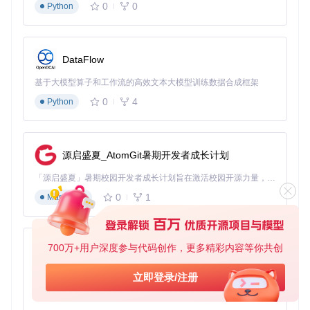
0
0
G文件，或通过npm安装依赖后启动本地预览服务。后者可通
Python
过交互式界面浏览分类图标，便于快速定位所需资源。
设计工具集成
DataFlow
Bioicons提供专用Inkscape扩展插件，可直接在设计软件中调
用图标库。通过Extensions菜单激活插件后，输入关键词即可
基于大模型算子和工作流的高效文本大模型训练数据合成框架
搜索并插入所需图标。这种无缝集成的工作流，显著提升了科
研插图的制作效率。
0
4
Python
图：Bioicons的Inkscape插件界面，展示多规格培养板图标搜
索结果，支持一键插入设计文件
源启盛夏_AtomGit暑期开发者成长计划
批量资源导出
「源启盛夏」暑期校园开发者成长计划旨在激活校园开源力量，通过积分激励、认证扶持、资源倾斜等形式，引导高校组织和开发者完成「入驻 — 建项目 — 做贡献 — 获认证 — 得资源」的完整闭环。无论你是想带领社团入驻平台的组织者，还是希望用代码贡献证明自己的开发者，都能在这里找到属于你的成长路径。
对于需要离线使用图标的场景，可利用static/icons目录下的dr
0
1
Markdown
awiolib.py脚本，将指定分类导出为Draw.io库文件。该脚本支
持按许可类型、主题分类筛选图标，生成的库文件可直接导入
主流设计软件，满足团队协作需求。
700万+用户深度参与代码创作，更多精彩内容等你共创
py-xiaozhi
❓ 专家问答：解锁Bioicons高级应用
基于Python的Xiaozhi AI，适用于想要完整Xiaozhi体验而无需拥有专用硬件的用户。
立即登录/注册
如何确保图标学术规范性？
0
1
Python