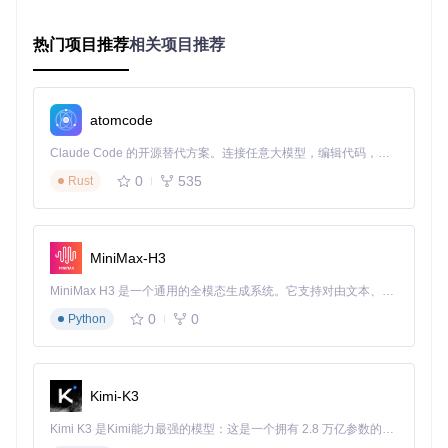
制作学术会议壁报时，善用Plants_Algae与Microbiology分类
的图标能有效提升视觉表现力。建议采用"主题图标+数据图
表"的组合模式，例如用植物细胞图标配合代谢通路示意图，
热门项目推荐
相关项目推荐
在有限空间内传递丰富科研信息。壁报设计中保持图标风格统
一性可增强专业感，Bioicons提供的同系列图标完美满足这一
需求。
atomcode
科研软件UI设计
Claude Code 的开源替代方案。连接任意大模型，编辑代码，运行命令，自动验证 — 全自动执行。用 Rust 构建，极致性能。 ｜ An open-source alternative to Claude Code. Connect any LLM, edit code, run commands, and verify changes — autonomously. Built in Rust for speed. Get Started
在生命科学相关软件界面开发中，Machine_Learning分类的A
I相关图标可用于表示算法模块，Nucleic_acids系列则适合标
0
535
Rust
注基因序列分析功能。这种视觉化的功能标识能降低用户学习
成本，提升科研软件的易用性。static/icons目录下的分类结构
设计，也为软件资源管理提供了参考范式。
MiniMax-H3
📥 资源获取：从零开始使用Bioicons
MiniMax H3 是一个通用的全模态生成系统。它支持对由文本、图像、视频和音频组成的多模态上下文进行统一理解，并能生成分辨率高达 2K、时长可达 15 秒的带原生立体声音频的视频。得益于面向任务泛化的系统设计，H3 在预训练阶段就已具备广泛的多模态上下文理解与生成能力，能够出色地执行复杂的多模态指令。
本地部署流程
0
0
Python
获取完整图标库需先克隆项目仓库：
Kimi-K3
Kimi K3 是Kimi能力最强的模型：这是一个拥有 2.8 万亿参数的混合专家（MoE）模型，具备原生视觉理解能力，并支持 100 万 token 的上下文窗口。
项目提供两种使用方式：直接访问static/icons目录获取原始SV