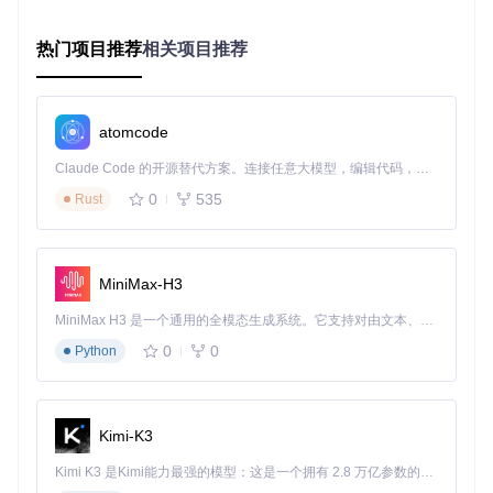
提升300%。
关键实现位于copyparty/broker_mp.py中的BrokerMp类，其c
热门项目推荐
相关项目推荐
ollector方法负责监控子进程状态，ask和say方法实现进程间
通信。当新请求到达时，主进程通过消息队列将任务分发至负
载最轻的工作进程，避免传统架构的请求排队现象。测试数据
显示，在100并发上传场景下，响应延迟从单进程的28秒降至
atomcode
多进程的3.2秒，且CPU利用率从95%均衡至各核心60-70%区
间。
Claude Code 的开源替代方案。连接任意大模型，编辑代码，运行命令，自动验证 — 全自动执行。用 Rust 构建，极致性能。 ｜ An open-source alternative to Claude Code. Connect any LLM, edit code, run commands, and verify changes — autonomously. Built in Rust for speed. Get Started
断点续传引擎：基于内容哈希的智能续传机制
0
535
Rust
up2k.py中实现的断点续传引擎通过内容哈希技术解决传输可
靠性问题。文件上传前被分割为固定大小的块（默认4MB），
每个块计算SHA-256哈希值。服务端维护已接收块的哈希列
MiniMax-H3
表，客户端上传时先发送哈希清单，仅传输缺失块。这种设计
将网络中断后的重传数据量减少90%以上，在不稳定网络环境
MiniMax H3 是一个通用的全模态生成系统。它支持对由文本、图像、视频和音频组成的多模态上下文进行统一理解，并能生成分辨率高达 2K、时长可达 15 秒的带原生立体声音频的视频。得益于面向任务泛化的系统设计，H3 在预训练阶段就已具备广泛的多模态上下文理解与生成能力，能够出色地执行复杂的多模态指令。
下传输成功率提升至99.7%。
0
0
Python
核心算法体现在up2k_wark_from_hashlist函数中，通过文件
大小和块哈希序列生成唯一标识（wark），服务端据此追踪传
输状态。即使客户端更换设备，只要能提供相同的哈希序列，
仍可从断点继续传输。某跨国企业实际应用中，跨洲传输50G
Kimi-K3
B视频文件时，因网络中断仅需重传3个块（12MB），较传统
方案节省4小时传输时间。
Kimi K3 是Kimi能力最强的模型：这是一个拥有 2.8 万亿参数的混合专家（MoE）模型，具备原生视觉理解能力，并支持 100 万 token 的上下文窗口。