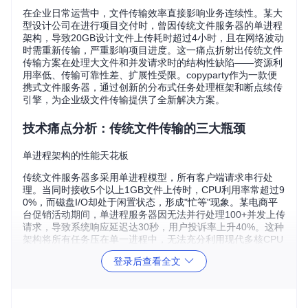
在企业日常运营中，文件传输效率直接影响业务连续性。某大
型设计公司在进行项目交付时，曾因传统文件服务器的单进程
架构，导致20GB设计文件上传耗时超过4小时，且在网络波动
时需重新传输，严重影响项目进度。这一痛点折射出传统文件
传输方案在处理大文件和并发请求时的结构性缺陷——资源利
用率低、传输可靠性差、扩展性受限。copyparty作为一款便
携式文件服务器，通过创新的分布式任务处理框架和断点续传
引擎，为企业级文件传输提供了全新解决方案。
技术痛点分析：传统文件传输的三大瓶颈
单进程架构的性能天花板
传统文件服务器多采用单进程模型，所有客户端请求串行处
理。当同时接收5个以上1GB文件上传时，CPU利用率常超过9
0%，而磁盘I/O却处于闲置状态，形成"忙等"现象。某电商平
台促销活动期间，单进程服务器因无法并行处理100+并发上传
请求，导致系统响应延迟达30秒，用户投诉率上升40%。这种
架构将所有任务压在单一进程中，无法充分利用现代多核CPU
的计算能力，成为性能提升的首要障碍。
登录后查看全文
网络中断导致的传输可靠性问题
在跨国文件传输场景中，网络波动导致的连接中断时有发生。