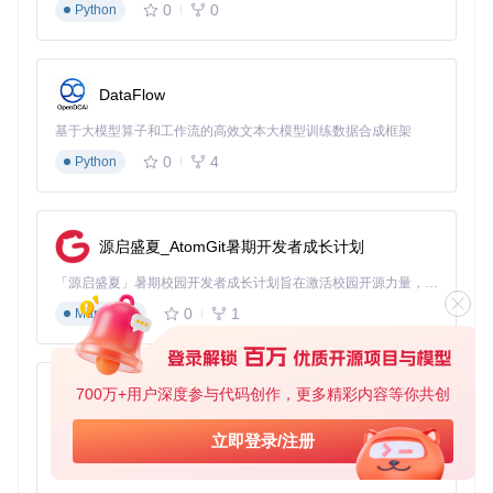
多协议统一处理：基于SvcHub的服务集成架构
0
0
Python
svchub.py实现的服务中枢（SvcHub）整合了WebDAV、FT
P、TFTP等多种协议处理模块。通过统一的抽象接口，不同协
议请求被转换为标准化任务，由分布式任务处理框架统一调
DataFlow
度。这种设计使单个copyparty实例可同时提供多种服务，资
源占用较独立部署方案减少60%。
基于大模型算子和工作流的高效文本大模型训练数据合成框架
服务集成的关键在于协议无关的任务封装，例如FTP的STOR
0
4
Python
命令和HTTP的PUT请求被转换为相同的文件写入任务。配置
文件contrib/nginx/copyparty.conf展示了如何通过反向代理实
现多协议统一入口，企业可根据需求灵活启用或禁用特定协
议。某高校部署案例显示，copyparty取代原有3套服务软件
源启盛夏_AtomGit暑期开发者成长计划
后，维护工作量减少75%，安全漏洞响应时间从24小时缩短至
2小时。
「源启盛夏」暑期校园开发者成长计划旨在激活校园开源力量，通过积分激励、认证扶持、资源倾斜等形式，引导高校组织和开发者完成「入驻 — 建项目 — 做贡献 — 获认证 — 得资源」的完整闭环。无论你是想带领社团入驻平台的组织者，还是希望用代码贡献证明自己的开发者，都能在这里找到属于你的成长路径。
0
1
Markdown
实战应用指南：从部署到优化的全流程
环境准备与基础配置
700万+用户深度参与代码创作，更多精彩内容等你共创
py-xiaozhi
部署copyparty需Python 3.6+环境，推荐在Linux系统中运行以
获得最佳性能。通过以下命令快速启动基础服务：
基于Python的Xiaozhi AI，适用于想要完整Xiaozhi体验而无需拥有专用硬件的用户。
立即登录/注册
0
1
Python
git 
clone