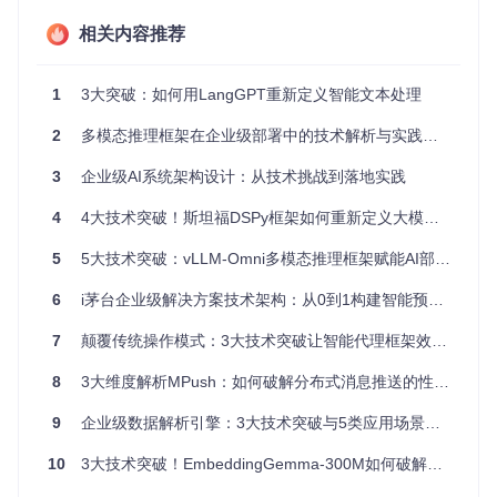
传统FTP协议在传输中断后需重新开始，某科研机构传输100
GB实验数据时，因网络不稳定重复传输3次，额外消耗6小
相关内容推荐
时。更严重的是，部分传输工具缺乏断点记录机制，中断后甚
至无法恢复，造成数据丢失风险。据行业统计，未实现断点续
传的文件传输失败率高达22%，显著增加运维成本。
1
3大突破：如何用LangGPT重新定义智能文本处理
多协议支持的兼容性困境
2
多模态推理框架在企业级部署中的技术解析与实践指南
企业IT环境通常包含WebDAV、FTP、TFTP等多种协议需
求，传统方案需部署多套服务器软件，增加了系统复杂度和维
3
企业级AI系统架构设计：从技术挑战到落地实践
护成本。某制造业企业为满足不同部门需求，同时运行3种文
件服务，不仅服务器资源占用增加150%，还因协议间权限管
4
4大技术突破！斯坦福DSPy框架如何重新定义大模型编程范式
理不一致导致数据安全漏洞。这种"协议孤岛"现象严重制约了
文件服务的整合与标准化。
5
5大技术突破：vLLM-Omni多模态推理框架赋能AI部署全流程
架构创新解析：copyparty的技术突破
6
i茅台企业级解决方案技术架构：从0到1构建智能预约系统
7
颠覆传统操作模式：3大技术突破让智能代理框架效率提升200%
分布式任务处理框架：基于BrokerMp的并行处理机制
copyparty的核心创新在于其分布式任务处理框架，通过Broke
8
3大维度解析MPush：如何破解分布式消息推送的性能、兼容性与扩展性难题
rMp类实现多进程任务调度。系统启动时自动检测CPU核心数
量，创建对应数量的MpWorker子进程，每个进程独立处理客
9
企业级数据解析引擎：3大技术突破与5类应用场景的架构级解决方案
户端请求。主进程与工作进程通过消息队列通信，实现任务的
动态分配与负载均衡。这种架构将传统单进程的串行处理转变
10
3大技术突破！EmbeddingGemma-300M如何破解企业语义检索落地难题
为多进程并行处理，在8核服务器环境下可使文件传输吞吐量