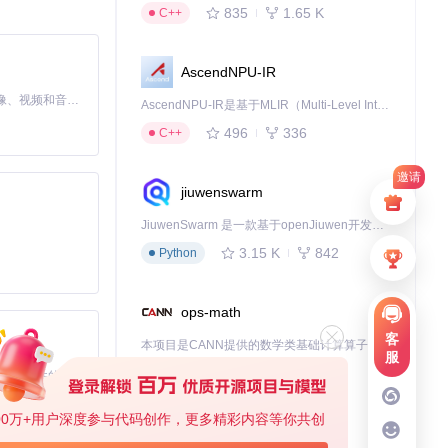
835
1.65 K
C++
歌单，只需点
AscendNPU-IR
MiniMax H3 是一个通用的全模态生成系统。它支持对由文本、图像、视频和音频组成的多模态上下文进行统一理解，并能生成分辨率高达 2K、时长可达 15 秒的带原生立体声音频的视频。得益于面向任务泛化的系统设计，H3 在预训练阶段就已具备广泛的多模态上下文理解与生成能力，能够出色地执行复杂的多模态指令。
AscendNPU-IR是基于MLIR（Multi-Level Intermediate Representation）构建的，面向昇腾亲和算子编译时使用的中间表示，提供昇腾完备表达能力，通过编译优化提升昇腾AI处理器计算效率，支持通过生态框架使能昇腾AI处理器与深度调优
496
336
C++
理。勾选多个资
邀请
jiuwenswarm
么格式的文件都
JiuwenSwarm 是一款基于openJiuwen开发的智能AI Agent，它能够将大语言模型的强大能力，通过你日常使用的各类通讯应用，直接延伸至你的指尖。
资源获取体验始
3.15 K
842
Python
于自己的媒体
ops-math
客
本项目是CANN提供的数学类基础计算算子库，实现网络在NPU上加速计算。
服
1.24 K
1.36 K
C++
基于Python的Xiaozhi AI，适用于想要完整Xiaozhi体验而无需拥有专用硬件的用户。
下载源代码
00万+用户深度参与代码创作，更多精彩内容等你共创
deveco-code