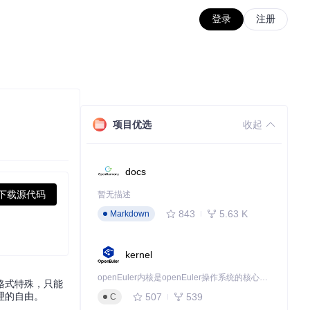
登录
注册
项目优选
收起
docs
下载源代码
暂无描述
843
5.63 K
Markdown
kernel
openEuler内核是openEuler操作系统的核心，既是系统性能与稳定性的基石，也是连接处理器、设备与服务的桥梁。
格式特殊，只能
理的自由。
507
539
C