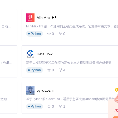
载功能尤其适合音乐爱好者——想象一下，发现一个包含50首经典老歌的
MiniMax-H3
手动操作。
Claude Code 的开源替代方案。连接任意大模型，编辑代码，运行命令，自动验证 — 全自动执行。用 Rust 构建，极致性能。 ｜ An open-source alternative to Claude Code. Connect any LLM, edit code, run commands, and verify changes — autonomously. Built in Rust for speed. Get Started
0
0
Python
选想要捕获的资源格式，无论是音频、视频还是图片，都能分门别类进行管
量资源的获取工作。
解密功能，能自动处理加密文件。就像给资源上了一把万能钥匙，无论什
DataFlow
Kimi K3 是Kimi能力最强的模型：这是一个拥有 2.8 万亿参数的混合专家（MoE）模型，具备原生视觉理解能力，并支持 100 万 token 的上下文窗口。
基于大模型算子和工作流的高效文本大模型训练数据合成框架
和欣赏使用。定期更新软件可以获得更好的兼容性和新功能支持，让你的
0
4
Python
音乐下载工具就像一位贴心的数字资源助手，帮你打破平台限制，构建属
这种掌控数字内容的自由！
py-xiaozhi
「源启盛夏」暑期校园开发者成长计划旨在激活校园开源力量，通过积分激励、认证扶持、资源倾斜等形式，引导高校组织和开发者完成「入驻 — 建项目 — 做贡献 — 获认证 — 得资源」的完整闭环。无论你是想带领社团入驻平台的组织者，还是希望用代码贡献证明自己的开发者，都能在这里找到属于你的成长路径。
0
1
Python
7
狗、QQ音乐等常见网络资源下载!