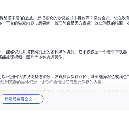
得见摸不着"的尴尬。想把喜欢的歌设置成手机铃声？需要会员。想在没
各个平台的独家内容，想要统一管理简直是天方夜谭。这些问题的根源，
术，能够识别并捕获网页上的各种媒体资源。它不仅仅是一个音乐下载器
还能处理视频、图片等多种资源类型。
可以根据网络状况调整连接数，设置默认保存路径，甚至选择深色或浅色
经过浏览器的媒体资源，让你不会错过任何想要保存的内容。
的配置让软件与浏览器建立连接，然后在浏览音乐网站时，工具会自动识
复杂操作，就像在网上购物一样简单直观。
登录后查看全文
包括音乐、视频号、短视频平台等。主界面清晰展示了已捕获的资源列表