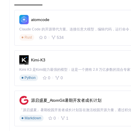
进阶：从单文件下载到批量资源管理
当你熟悉了基本操作后，就可以探索软件的高级功能了。批量下
atomcode
击"批量下载"按钮，就能一次性获取所有歌曲，再也不用一首首
0
534
Rust
批量资源管理界面
：通过"拦截类型"下拉菜单，你可以精确筛
源后点击"批量下载"，软件会自动按顺序处理，让你轻松搞定大
如果遇到下载的视频无法播放的情况，别担心！软件内置了视频
Kimi-K3
能轻松解锁。
使用这款工具时，记得遵守版权法规，下载的资源仅供个人学习
终保持最佳状态。
0
0
Python
从单首歌曲下载到整个歌单管理，从简单配置到高级筛选，这款
库。现在就试试用它来解决你的资源获取难题吧，相信你会爱上
源启盛夏_AtomGit暑期开发者成长计划
res-downloader
0
1
Markdown
视频号、小程序、抖音、快手、小红书、直播流、m3u8、酷