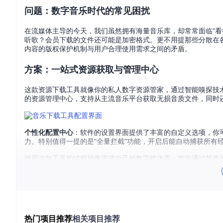
问题：数字音乐时代的常见困扰
在流媒体主导的今天，我们虽然拥有海量音乐库，却常常面临"看
听歌？会员下载的文件还可能是加密格式。更不用提那些分散在
内容的版权保护机制与用户合理使用需求之间的矛盾。
方案：一站式资源获取与管理中心
这款资源下载工具就像你的私人数字资源管家，通过智能嗅探技
的资源管理中心，支持从主流音乐平台获取无损音质文件，同时
个性化配置中心
：软件的设置界面提供了丰富的自定义选项，你
力。特别值得一提的是"全量拦截"功能，开启后能自动捕获所有
使用这款工具的过程就像搭建自己的数字媒体库：首先通过简单
最后你只需轻点鼠标就能将文件保存到指定位置。整个过程无需
多平台支持展示
：软件支持几乎所有主流网络应用的资源下载，
大小和保存路径等信息，让你对下载内容一目了然。
热门项目推荐
相关项目推荐