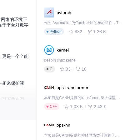
pytorch
有网络的环境下
作为 Ascend for PyTorch 社区的核心组件，TorchNPU 是昇腾专为 PyTorch 打造的深度学习适配插件，使 PyTorch 框架能够直接调用昇腾 NPU，为开发者提供昇腾 AI 处理器的超强算力。
在于平台对数字
832
1.26 K
Python
kernel
，更是一个全能
deepin linux kernel
33
16
C
主题来保护视
ops-transformer
本项目是CANN提供的transformer类大模型算子库，实现网络在NPU上加速计算。
别可下载资源，
1.03 K
2.43 K
C++
ops-nn
，包含预览图、
本项目是CANN提供的神经网络类计算算子库，实现网络在NPU上加速计算。