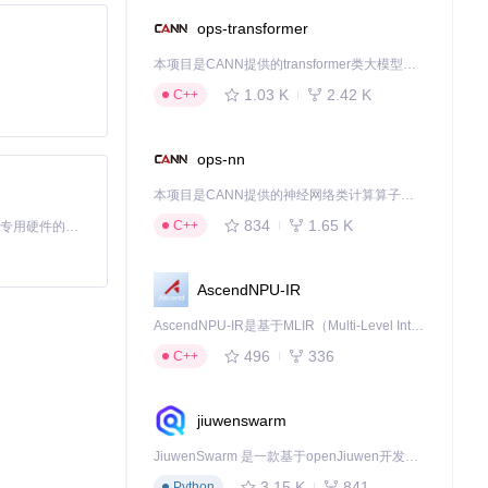
仍能保持70%以
ops-transformer
本项目是CANN提供的transformer类大模型算子库，实现网络在NPU上加速计算。
率提升3倍。
1.03 K
2.42 K
C++
ops-nn
本项目是CANN提供的神经网络类计算算子库，实现网络在NPU上加速计算。
834
1.65 K
C++
基于Python的Xiaozhi AI，适用于想要完整Xiaozhi体验而无需拥有专用硬件的用户。
AscendNPU-IR
AscendNPU-IR是基于MLIR（Multi-Level Intermediate Representation）构建的，面向昇腾亲和算子编译时使用的中间表示，提供昇腾完备表达能力，通过编译优化提升昇腾AI处理器计算效率，支持通过生态框架使能昇腾AI处理器与深度调优
496
336
C++
jiuwenswarm
JiuwenSwarm 是一款基于openJiuwen开发的智能AI Agent，它能够将大语言模型的强大能力，通过你日常使用的各类通讯应用，直接延伸至你的指尖。
3.15 K
841
Python