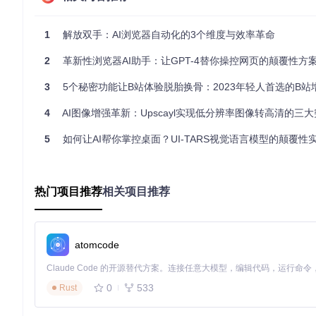
成本降低
：减少90%的重复性劳动，让人力资源转向高价值
准确性提升
：AI视觉识别技术实现99.2%的操作准确率，远
1
解放双手：AI浏览器自动化的3个维度与效率革命
2
革新性浏览器AI助手：让GPT-4替你操控网页的颠覆性方
该技术特别适合三类用户群体：市场运营人员可实现多平台内容
小时级缩短至分钟级。某电商企业使用该方案后，竞品价格监控效
3
5个秘密功能让B站体验脱胎换骨：2023年轻人首选的B站增强
💡
实用提示
：开始自动化前，先使用"5分钟规则"——如果一项
4
AI图像增强革新：Upscayl实现低分辨率图像转高清的三
技术原理：智能浏览器控制的工作机制
5
如何让AI帮你掌控桌面？UI-TARS视觉语言模型的颠覆性
智能浏览器自动化系统通过四大核心模块协同工作，实现从自然
热门项目推荐
相关项目推荐
graph TD

    A[任务解析引擎] -->|自然语言转操作步骤| B[智能决策系统]

    B -->|动态调整策略| C[浏览器自动化执行器]

    C -->|操作反馈| D[结果分析与优化]

atomcode
任务解析引擎
：采用大语言模型将自然语言描述转化为结构
智能决策系统
：基于计算机视觉和DOM分析，动态识别网页
0
533
Rust
浏览器自动化执行器
：模拟人类操作行为，执行点击、输入
结果分析与优化
：自动校验操作结果，通过强化学习持续优