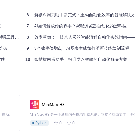
创造性工作
超人工操作水平
6
解锁AI网页助手新范式：重构自动化效率的智能解决
案
7
AI如何解放你的双手？揭秘浏览器自动化的黑科技
自动分发，数据分析师能构建无人值守的数据采集系统，行政人员则可将
率提升7倍，市场响应速度从1天缩短至2小时。
工具全攻略
8
效率革命：非技术人员的智能流程自动化实战指南——3个场景实现85
网页任务每周执行超过3次且每次耗时超过5分钟，就值得投入自动化解决
大突破
9
3个效率倍增点：AI图表生成如何革新传统绘制流程
实践
10
智慧树网课助手：提升学习效率的自动化解决方案
语言到网页操作的全流程转化：
MiniMax-H3
化操作指令，支持模糊描述理解
Claude Code 的开源替代方案。连接任意大模型，编辑代码，运行命令，自动验证 — 全自动执行。用 Rust 构建，极致性能。 ｜ An open-source alternative to Claude Code. Connect any LLM, edit code, run commands, and verify changes — autonomously. Built in Rust for speed. Get Started
元素，处理弹窗、验证码等异常情况
0
0
Python
、滚动等动作，支持多标签页并行操作
化操作策略