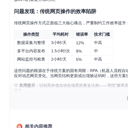
问题发现：传统网页操作的效率陷阱
传统网页操作方式正面临三大核心痛点，严重制约工作效率提升
操作类型
平均耗时
错误率
技术门槛
数据采集与整理
3小时/天
中高
12%
多平台内容发布
1.5小时/次
中
8%
网站监控与检查
2小时/天
中高
5%
这些问题的根源在于传统方案的固有局限：RPA（机器人流程
应对动态网页变化。当网页结构更新或出现验证码时，这些方案
💡
实用提示
：识别高价值自动化场景的黄金法则——寻找"频率高
最高。
价值解析：AI驱动的网页自动化带来的变革
智能浏览器控制技术通过AI与浏览器自动化的深度融合，创造了
效率飞跃
：将原本需要数小时的网页操作压缩至分钟级完成，
相关内容推荐