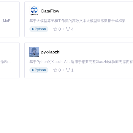
AI视觉识别+语义理解的双重定位机制，使自动化脚本在网页结构变化时
DataFlow
Kimi K3 是Kimi能力最强的模型：这是一个拥有 2.8 万亿参数的混合专家（MoE）模型，具备原生视觉理解能力，并支持 100 万 token 的上下文窗口。
基于大模型算子和工作流的高效文本大模型训练数据合成框架
式，通过录制少量操作示例，让系统快速学习操作逻辑，比纯手动编写脚本效
0
4
Python
py-xiaozhi
成Excel报告，日均耗时4小时，数据更新滞后1天。
「源启盛夏」暑期校园开发者成长计划旨在激活校园开源力量，通过积分激励、认证扶持、资源倾斜等形式，引导高校组织和开发者完成「入驻 — 建项目 — 做贡献 — 获认证 — 得资源」的完整闭环。无论你是想带领社团入驻平台的组织者，还是希望用代码贡献证明自己的开发者，都能在这里找到属于你的成长路径。
多源数据
0
1
Python
天降至20分钟，错误率从8%降至0.5%