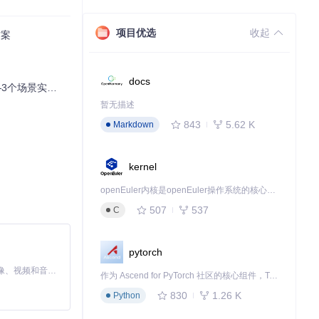
项目优选
收起
方案
表单填写时间从
docs
%工作效率提升
方案。
暂无描述
843
5.62 K
Markdown
kernel
openEuler内核是openEuler操作系统的核心，既是系统性能与稳定性的基石，也是连接处理器、设备与服务的桥梁。
507
537
C
pytorch
MiniMax H3 是一个通用的全模态生成系统。它支持对由文本、图像、视频和音频组成的多模态上下文进行统一理解，并能生成分辨率高达 2K、时长可达 15 秒的带原生立体声音频的视频。得益于面向任务泛化的系统设计，H3 在预训练阶段就已具备广泛的多模态上下文理解与生成能力，能够出色地执行复杂的多模态指令。
作为 Ascend for PyTorch 社区的核心组件，TorchNPU 是昇腾专为 PyTorch 打造的深度学习适配插件，使 PyTorch 框架能够直接调用昇腾 NPU，为开发者提供昇腾 AI 处理器的超强算力。
830
1.26 K
Python