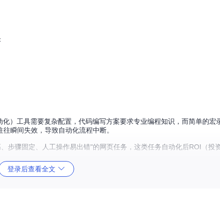
：
自动化）工具需要复杂配置，代码编写方案要求专业编程知识，而简单的宏
往往瞬间失效，导致自动化流程中断。
、步骤固定、人工操作易出错"的网页任务，这类任务自动化后ROI（投
登录后查看全文
前所未有的工作方式革新。其核心价值体现在三个维度：
典型任务效率提升85%以上