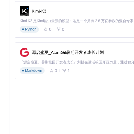
系统的核心突破在于将传统基于坐标或选择器的定位方式，升级为
Kimi-K3
上的成功率，远超传统方案的30%。
💡
实用提示
：复杂网页自动化建议采用"人类示教+AI模仿"模
0
0
Python
场景落地：三大高价值自动化案例
场景一：全渠道数据聚合分析系统
源启盛夏_AtomGit暑期开发者成长计划
传统痛点
：金融分析师需要从6个行业网站手动收集市场数据，整理
AI解决方案
：构建智能数据采集机器人，自动提取、清洗和整合
0
1
Markdown
**实施步骤**：

1. 安装核心库：`pip install browser-use`

2. 定义采集规则：创建JSON配置文件指定数据源和提取项

3. 编写任务脚本：3行代码定义采集频率和输出格式

4. 启动自动化：`browser-use run data_collector`

量化收益
：报告生成时间从4小时缩短至15分钟，数据更新延迟从1