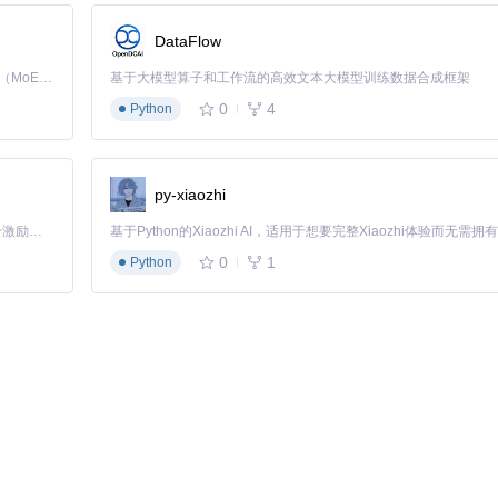
DataFlow
Kimi K3 是Kimi能力最强的模型：这是一个拥有 2.8 万亿参数的混合专家（MoE）模型，具备原生视觉理解能力，并支持 100 万 token 的上下文窗口。
基于大模型算子和工作流的高效文本大模型训练数据合成框架
0
4
Python
py-xiaozhi
「源启盛夏」暑期校园开发者成长计划旨在激活校园开源力量，通过积分激励、认证扶持、资源倾斜等形式，引导高校组织和开发者完成「入驻 — 建项目 — 做贡献 — 获认证 — 得资源」的完整闭环。无论你是想带领社团入驻平台的组织者，还是希望用代码贡献证明自己的开发者，都能在这里找到属于你的成长路径。
0
1
Python