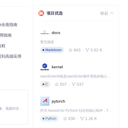
项目优选
收起
t全面指南
docs
应用指南
暂无描述
流程
843
5.62 K
Markdown
置到高级应用
kernel
openEuler内核是openEuler操作系统的核心，既是系统性能与稳定性的基石，也是连接处理器、设备与服务的桥梁。
ME Resources/
507
537
C
pytorch
MiniMax H3 是一个通用的全模态生成系统。它支持对由文本、图像、视频和音频组成的多模态上下文进行统一理解，并能生成分辨率高达 2K、时长可达 15 秒的带原生立体声音频的视频。得益于面向任务泛化的系统设计，H3 在预训练阶段就已具备广泛的多模态上下文理解与生成能力，能够出色地执行复杂的多模态指令。
作为 Ascend for PyTorch 社区的核心组件，TorchNPU 是昇腾专为 PyTorch 打造的深度学习适配插件，使 PyTorch 框架能够直接调用昇腾 NPU，为开发者提供昇腾 AI 处理器的超强算力。
830
1.26 K
Python