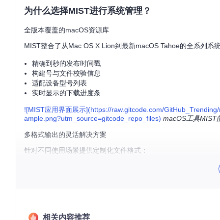
为什么选择MIST进行系统管理？
全版本覆盖的macOS资源库
MIST整合了从Mac OS X Lion到最新macOS Taho
精确到秒的发布时间戳
构建号与文件校验信息
适配设备型号列表
实时显示的下载进度条
![MIST应用界面展示](https://raw.gitcode.com/GitHub_Trending
ample.png?utm_source=gitcode_repo_files)
macOS工具M
多格式输出的灵活解决方案
针对不同使用场景提供定制化文件格式：
Apple Silicon设备
：直接生成.ipsw固件文件并自动验证完整
Intel架构Mac
：支持.app应用包、.dmg磁盘映像、启动型ISO
企业部署
：提供批量处理接口与MDM集成方案
三步快速配置MIST工具
相关内容推荐