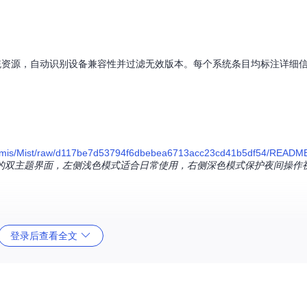
e的全系列系统资源，自动识别设备兼容性并过滤无效版本。每个系统条目均标注详细
/mis/Mist/raw/d117be7d53794f6dbebea6713acc23cd41b5df54/README
IST的双主题界面，左侧浅色模式适合日常使用，右侧深色模式保护夜间操作
性
登录后查看全文
及大型.pkg安装包