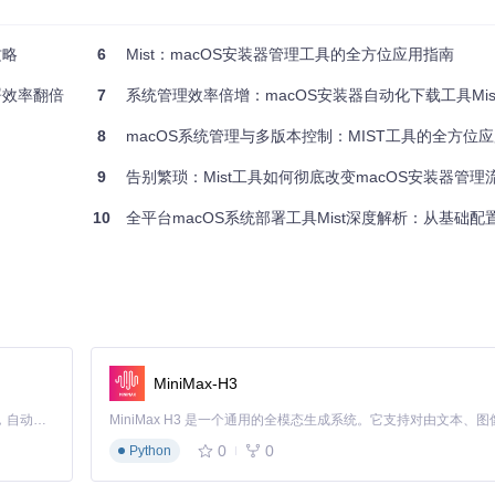
攻略
6
Mist：macOS安装器管理工具的全方位应用指南
署效率翻倍
7
系统管理效率倍增：macOS安装器自动化下载工具Mis
8
macOS系统管理与多版本控制：MIST工具的全方位
9
告别繁琐：Mist工具如何彻底改变macOS安装器管理
10
全平台macOS系统部署工具Mist深度解析：从基础配
g/mis/Mist/raw/d117be7d53794f6dbebea6713acc23cd41b5df54/READ
私设置中为MIST开启全盘访问权限的界面示意
MiniMax-H3
Claude Code 的开源替代方案。连接任意大模型，编辑代码，运行命令，自动验证 — 全自动执行。用 Rust 构建，极致性能。 ｜ An open-source alternative to Claude Code. Connect any LLM, edit code, run commands, and verify changes — autonomously. Built in Rust for speed. Get Started
0
0
Python