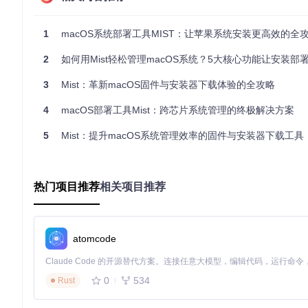
第一步：获取最新版本
打开终端执行以下命令克隆项目仓库：
1
macOS系统部署工具MIST：让苹果系统安装更高效的全
2
如何用Mist轻松管理macOS系统？5大核心功能让安装部
git 
clone
第二步：配置必要系统权限
3
Mist：革新macOS固件与安装器下载体验的全攻略
为确保MIST正常工作，需开启全盘访问权限：
4
macOS部署工具Mist：跨芯片系统管理的终极解决方案
打开"系统设置" > "隐私与安全性" > "全盘访问"
5
Mist：提升macOS系统管理效率的固件与安装器下载工具
点击锁形图标并输入管理员密码
点击"+"按钮添加MIST应用
勾选应用旁的权限开关
热门项目推荐
相关项目推荐
![macOS工具权限设置](https://raw.gitcode.com/GitHub_Trendin
Full Disk Access.png?utm_source=gitcode_repo_files)
在系统隐
第三步：启动与基础设置
atomcode
首次启动后完成初始配置：
选择默认下载目录（建议剩余空间>60GB）
0
534
Rust
设置网络超时重试次数（推荐5次）
启用"仅显示兼容版本"选项