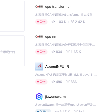
ops-transformer
本项目是CANN提供的transformer类大模型算子库，实现网络在NPU上加速计算。
1.03 K
2.42 K
C++
ops-nn
本项目是CANN提供的神经网络类计算算子库，实现网络在NPU上加速计算。
834
1.65 K
C++
基于Python的Xiaozhi AI，适用于想要完整Xiaozhi体验而无需拥有专用硬件的用户。
AscendNPU-IR
AscendNPU-IR是基于MLIR（Multi-Level Intermediate Representation）构建的，面向昇腾亲和算子编译时使用的中间表示，提供昇腾完备表达能力，通过编译优化提升昇腾AI处理器计算效率，支持通过生态框架使能昇腾AI处理器与深度调优
496
336
C++
jiuwenswarm
JiuwenSwarm 是一款基于openJiuwen开发的智能AI Agent，它能够将大语言模型的强大能力，通过你日常使用的各类通讯应用，直接延伸至你的指尖。
3.15 K
841
Python