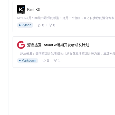
配置缓存清理策略
Kimi-K3
功能优势深度解析
智能缓存管理系统
0
0
Python
MIST采用分层缓存机制，将系统组件与元数据分离存储：
核心组件缓存有效期30天
源启盛夏_AtomGit暑期开发者成长计划
元数据实时更新
重复生成不同格式文件时自动调用缓存
一键清理功能释放存储空间
0
1
Markdown
多源目录切换功能
根据用户身份提供专属资源通道：
标准目录：面向普通用户的稳定版本
Customer Seed：AppleSeed成员专属测试版
Developer Seed：开发者预览版
Public Seed：公开测试通道
macOS工具MIST的标志性蓝色渐变图标