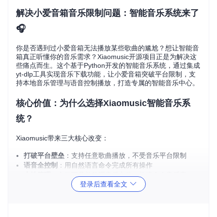
解决小爱音箱音乐限制问题：智能音乐系统来了
🎧
你是否遇到过小爱音箱无法播放某些歌曲的尴尬？想让智能音
箱真正听懂你的音乐需求？Xiaomusic开源项目正是为解决这
些痛点而生。这个基于Python开发的智能音乐系统，通过集成
yt-dlp工具实现音乐下载功能，让小爱音箱突破平台限制，支
持本地音乐管理与语音控制播放，打造专属的智能音乐中心。
核心价值：为什么选择Xiaomusic智能音乐系
统？
Xiaomusic带来三大核心改变：
打破平台壁垒
：支持任意歌曲播放，不受音乐平台限制
语音全控制
：用自然语言命令完成所有操作
本地管理
：自动下载并整理音乐文件，构建个人音乐库
登录后查看全文
相比传统蓝牙播放或平台内置音乐服务，Xiaomusic让小爱音
箱从"半智能"升级为"全智能"音乐中心，无需手动操作即可享
受个性化音乐体验。