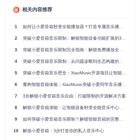
3步完成安装：零基础也能搞定的部署指南
相关内容推荐
【准备工作】确认环境要求
支持Docker的设备（电脑/服务器/NAS）
1
如何让小爱音箱秒变全能播放器？打造专属音乐播放系统
稳定的网络连接
2
小爱音箱设备
突破小爱音箱音乐限制：解锁智能设备功能扩展的3个颠覆认知的使用技巧
【启动容器】执行安装命令
3
突破小爱音箱音乐限制完全指南：解锁免费播放全网音乐的方法
打开终端输入以下命令：
4
突破小爱音箱音乐限制：从问题诊断到生态构建的完整指南
5
突破小爱音箱音乐壁垒：XiaoMusic开源项目让智能音箱秒变音乐管家
预期结果：Docker将自动下载并启动Xiaomusic容器，显示"启
6
重构智能音箱体验：XiaoMusic突破小爱同学音乐播放限制的革新方案
动成功"提示。
7
3步解锁小爱音箱音乐自由：打破限制的开源解决方案
【访问界面】打开控制中心
8
解锁小爱音箱潜能：让智能设备秒变全能音乐中心的开源方案
在浏览器输入
http://你的设备IP:58090
，预期结果：看到X
iaomusic的Web控制界面。
9
如何突破小爱音箱音乐限制？解锁智能音箱的完整音乐体验
功能详解：探索Xiaomusic的强大能力
10
解放小爱音箱：3步打造你的私人音乐中心
为什么选择语音控制功能？🔊