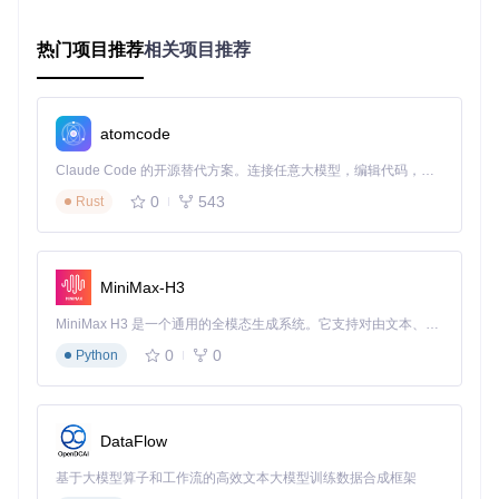
传统音乐播放需要手动操作App，而Xiaomusic让你彻底解放
热门项目推荐
相关项目推荐
双手。只需对小爱音箱说出指令，系统自动完成播放任务：
"播放周杰伦的晴天" - 直接搜索并播放指定歌曲
"音量调到50%" - 精确控制播放音量
atomcode
"30分钟后关闭音乐" - 设置定时关闭
"收藏这首歌" - 将当前播放歌曲加入收藏
Claude Code 的开源替代方案。连接任意大模型，编辑代码，运行命令，自动验证 — 全自动执行。用 Rust 构建，极致性能。 ｜ An open-source alternative to Claude Code. Connect any LLM, edit code, run commands, and verify changes — autonomously. Built in Rust for speed. Get Started
"切换到全部循环模式" - 调整播放策略
本地音乐管理：打造你的专属曲库
0
543
Rust
Xiaomusic会自动扫描并整理本地音乐文件，支持mp3、flac、
wav、ape、ogg、m4a等多种音频格式。通过Web界面可以直
观查看所有歌曲，按歌手、专辑或播放次数排序。
MiniMax-H3
MiniMax H3 是一个通用的全模态生成系统。它支持对由文本、图像、视频和音频组成的多模态上下文进行统一理解，并能生成分辨率高达 2K、时长可达 15 秒的带原生立体声音频的视频。得益于面向任务泛化的系统设计，H3 在预训练阶段就已具备广泛的多模态上下文理解与生成能力，能够出色地执行复杂的多模态指令。
0
0
Python
5分钟配置流程：从安装到使用的完整指引
【访问设置页面】
在Web界面左侧导航栏点击"设置"选项，预期结果：进入系统
DataFlow
配置页面。
基于大模型算子和工作流的高效文本大模型训练数据合成框架
【账号授权】