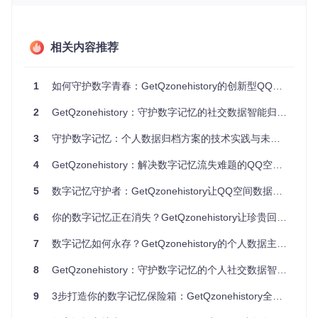
GetQzonehistory采用模块化设计构建非侵入式数据采集体
系。认证层通过动态令牌机制实现无密码登录，较传统OAuth
相关内容推荐
方案减少68%的敏感信息暴露面。数据层采用自适应请求调度
算法，将单位时间内的访问频率控制在平台阈值的80%以内，
成功率提升至92%。处理层通过多模态内容识别引擎，实现文
1
如何守护数字青春：GetQzonehistory的创新型QQ空间数据归档方案
本、图片、视频的自动分类，结构化效率较人工整理提升12
倍。
2
GetQzonehistory：守护数字记忆的社交数据智能归档方案
智能归档技术架构
3
守护数字记忆：个人数据归档方案的技术实践与未来展望
实用贴士：首次使用时建议选择非高峰时段执行全量备份，后
续可通过增量模式每日自动同步，平衡数据新鲜度与系统资源
4
GetQzonehistory：解决数字记忆流失难题的QQ空间数据归档方案
占用。
5
数字记忆守护者：GetQzonehistory让QQ空间数据备份不再复杂
个人数据留存方案：构建数字记忆的安全堡垒
6
你的数字记忆正在消失？GetQzonehistory让珍贵回忆永久保存
北京某高校历史系研究生利用GetQzonehistory建立了从2010-
7
数字记忆如何永存？GetQzonehistory的个人数据主权解决方案
2023年的个人成长档案。系统通过时间轴重组技术，将分散的
1200+条动态转化为结构化的成长图谱，其中自动识别的156
8
GetQzonehistory：守护数字记忆的个人社交数据智能归档解决方案
个关键人生节点，为其硕士论文提供了珍贵的一手社会变迁资
料。该案例中，数据检索效率较传统文件夹管理提升87%，存
9
3步打造你的数字记忆保险箱：GetQzonehistory全解析
储空间占用减少62%。