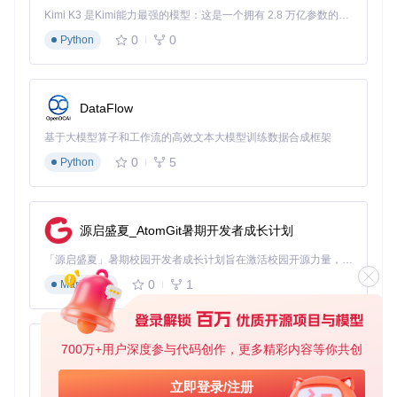
实用贴士：定期执行数据校验，建议每月进行一次全量校验，
Kimi K3 是Kimi能力最强的模型：这是一个拥有 2.8 万亿参数的混合专家（MoE）模型，具备原生视觉理解能力，并支持 100 万 token 的上下文窗口。
配合增量同步使用，确保长期存储的数据完整性。
0
0
Python
多场景数据应用：从个人记忆到行业价值的跨越
在数字人文研究领域，某学术团队利用工具采集特定时期的社
会情绪数据。通过对2015-2020年间的86万条公开动态进行语
DataFlow
义分析，成功构建了区域情感变化模型，其研究成果发表于
《数字人文》期刊。该案例证明，经过结构化处理的社交数据
基于大模型算子和工作流的高效文本大模型训练数据合成框架
能为社会科学研究提供全新视角。
0
5
Python
实用贴士：针对研究场景，建议开启原始数据与分析结果的关
联存储，保留数据溯源能力，满足学术研究的可重复性要求。
GetQzonehistory通过技术创新重新定义了数字记忆保护的标
源启盛夏_AtomGit暑期开发者成长计划
准。其核心价值不仅在于解决数据留存的技术难题，更在于构
「源启盛夏」暑期校园开发者成长计划旨在激活校园开源力量，通过积分激励、认证扶持、资源倾斜等形式，引导高校组织和开发者完成「入驻 — 建项目 — 做贡献 — 获认证 — 得资源」的完整闭环。无论你是想带领社团入驻平台的组织者，还是希望用代码贡献证明自己的开发者，都能在这里找到属于你的成长路径。
建了从数据采集到价值转化的完整生态。随着个人数字资产意
识的觉醒，这样的智能归档方案将成为连接过去与未来的重要
0
1
Markdown
桥梁，让每一段数字记忆都能得到应有的尊重与妥善的保存。
700万+用户深度参与代码创作，更多精彩内容等你共创
py-xiaozhi
GetQzonehistory
下载源代码
基于Python的Xiaozhi AI，适用于想要完整Xiaozhi体验而无需拥有专用硬件的用户。
立即登录/注册
获取QQ空间发布的历史说说