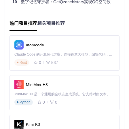
实用贴士：启用双因素加密存储，将敏感互动记录单独加密，
10
数字记忆守护者：GetQzonehistory实现QQ空间数据本地备份全攻略
设置分级访问权限，平衡数据可用性与隐私保护需求。
社交资产备份工具：企业级数据治理的轻量化实
热门项目推荐
相关项目推荐
践
某连锁餐饮品牌通过GetQzonehistory构建了消费者反馈分析
系统。工具以非侵入方式采集品牌相关UGC内容，通过情感分
atomcode
析模块将3200+条用户评价转化为结构化数据。对比传统问卷
Claude Code 的开源替代方案。连接任意大模型，编辑代码，运行命令，自动验证 — 全自动执行。用 Rust 构建，极致性能。 ｜ An open-source alternative to Claude Code. Connect any LLM, edit code, run commands, and verify changes — autonomously. Built in Rust for speed. Get Started
调研，该方案使数据采集成本降低75%，而反馈响应速度提升
3倍，为产品迭代提供了实时决策依据。
0
537
Rust
实用贴士：针对商业场景，建议配置关键词过滤规则，自动标
记高价值反馈并生成趋势分析报告，提升数据转化效率。
MiniMax-H3
增量备份技术：资源优化的智能解决方案
MiniMax H3 是一个通用的全模态生成系统。它支持对由文本、图像、视频和音频组成的多模态上下文进行统一理解，并能生成分辨率高达 2K、时长可达 15 秒的带原生立体声音频的视频。得益于面向任务泛化的系统设计，H3 在预训练阶段就已具备广泛的多模态上下文理解与生成能力，能够出色地执行复杂的多模态指令。
系统创新性地采用基于内容指纹的增量更新机制。通过SHA-2
0
0
Python
56算法对每段内容生成唯一标识，在某中学班级回忆录项目
中，实现了10万+条历史数据的增量同步，仅传输变化内容使
带宽消耗降低89%，同步时间从4小时缩短至23分钟，同时保
证数据一致性达99.98%。
Kimi-K3