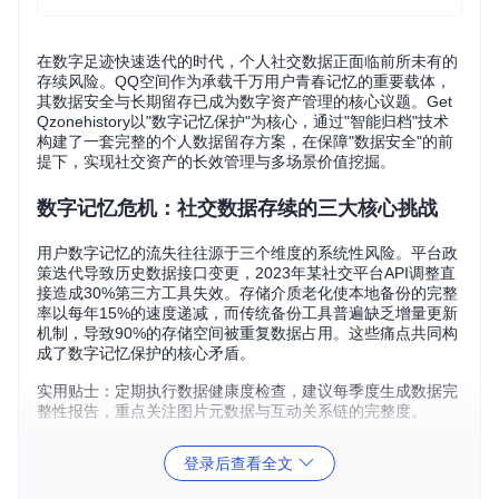
在数字足迹快速迭代的时代，个人社交数据正面临前所未有的
存续风险。QQ空间作为承载千万用户青春记忆的重要载体，
其数据安全与长期留存已成为数字资产管理的核心议题。Get
Qzonehistory以"数字记忆保护"为核心，通过"智能归档"技术
构建了一套完整的个人数据留存方案，在保障"数据安全"的前
提下，实现社交资产的长效管理与多场景价值挖掘。
数字记忆危机：社交数据存续的三大核心挑战
用户数字记忆的流失往往源于三个维度的系统性风险。平台政
策迭代导致历史数据接口变更，2023年某社交平台API调整直
接造成30%第三方工具失效。存储介质老化使本地备份的完整
率以每年15%的速度递减，而传统备份工具普遍缺乏增量更新
机制，导致90%的存储空间被重复数据占用。这些痛点共同构
成了数字记忆保护的核心矛盾。
实用贴士：定期执行数据健康度检查，建议每季度生成数据完
整性报告，重点关注图片元数据与互动关系链的完整度。
智能归档技术架构：从数据采集到价值转化的全
登录后查看全文
链路方案