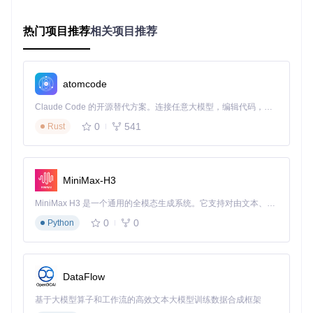
解锁多元应用场景：虚拟角色动画的行业实践
热门项目推荐
相关项目推荐
虚拟角色动态控制技术在多个领域都有广泛应用，不同场景对
参数设置有不同要求，了解这些差异有助于开发者优化动画效
果。
atomcode
行业应用场景对比
Claude Code 的开源替代方案。连接任意大模型，编辑代码，运行命令，自动验证 — 全自动执行。用 Rust 构建，极致性能。 ｜ An open-source alternative to Claude Code. Connect any LLM, edit code, run commands, and verify changes — autonomously. Built in Rust for speed. Get Started
应用场
推荐Pit
推荐Ya
推荐R
核心优化方向
0
541
Rust
景
ch范围
w范围
oll范围
游戏角
自然过渡，避
[-15°, 1
[-30°,
[-10°,
色对话
5°]
30°]
10°]
免过度旋转
MiniMax-H3
虚拟主
表情与姿态协
[-20°, 2
[-35°,
[-15°,
播
0°]
35°]
15°]
同
MiniMax H3 是一个通用的全模态生成系统。它支持对由文本、图像、视频和音频组成的多模态上下文进行统一理解，并能生成分辨率高达 2K、时长可达 15 秒的带原生立体声音频的视频。得益于面向任务泛化的系统设计，H3 在预训练阶段就已具备广泛的多模态上下文理解与生成能力，能够出色地执行复杂的多模态指令。
互动广
动作幅度大，
[-25°, 2
[-40°,
[-15°,
0
0
Python
告
5°]
40°]
15°]
吸引注意
教育课
姿态稳定，不
[-10°, 1
[-20°,
[-5°,
件
0°]
20°]
5°]
分散注意力
DataFlow
虚拟角色类型适配
基于大模型算子和工作流的高效文本大模型训练数据合成框架
LivePortrait不仅支持人类角色，还提供动物角色的动态控制功