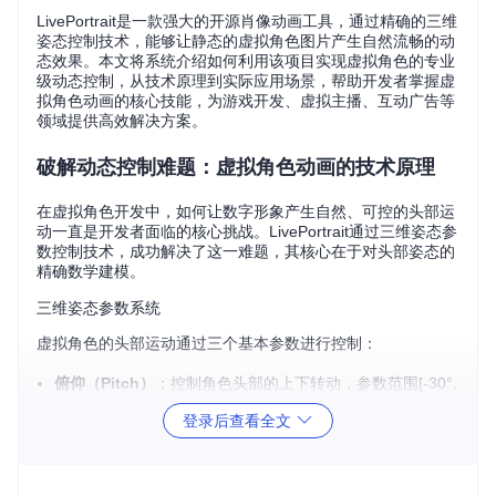
LivePortrait是一款强大的开源肖像动画工具，通过精确的三维
姿态控制技术，能够让静态的虚拟角色图片产生自然流畅的动
态效果。本文将系统介绍如何利用该项目实现虚拟角色的专业
级动态控制，从技术原理到实际应用场景，帮助开发者掌握虚
拟角色动画的核心技能，为游戏开发、虚拟主播、互动广告等
领域提供高效解决方案。
破解动态控制难题：虚拟角色动画的技术原理
在虚拟角色开发中，如何让数字形象产生自然、可控的头部运
动一直是开发者面临的核心挑战。LivePortrait通过三维姿态参
数控制技术，成功解决了这一难题，其核心在于对头部姿态的
精确数学建模。
三维姿态参数系统
虚拟角色的头部运动通过三个基本参数进行控制：
俯仰（Pitch）
：控制角色头部的上下转动，参数范围[-30°,
30°]，正值表示抬头，负值表示低头
登录后查看全文
偏航（Yaw）
：控制角色头部的左右转动，参数范围[-45°,
45°]，正值表示右转，负值表示左转
滚转（Roll）
：控制角色头部的侧倾，参数范围[-20°, 2
0°]，正值表示向右歪头，负值表示向左歪头