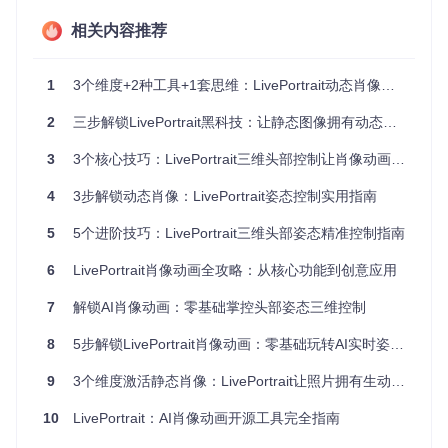
相关内容推荐
这些参数在
src/config/inference_config.py
中定义，通过调整
这些数值，可以精确控制虚拟角色的头部姿态。
技术术语解析：欧拉角（Euler Angles）
1
3个维度+2种工具+1套思维：LivePortrait动态肖像全攻略
本文所述的俯仰、偏航、滚转参数基于欧拉角旋转系统，
2
三步解锁LivePortrait黑科技：让静态图像拥有动态灵魂
这是一种在三维空间中表示物体旋转的数学方法。在虚拟
角色动画中，欧拉角提供了直观的旋转控制方式，但需注
3
3个核心技巧：LivePortrait三维头部控制让肖像动画制作更专业
意"万向锁"问题——当俯仰角为±90°时可能导致自由度丢
失。LivePortrait通过优化的插值算法缓解了这一问题，确
4
3步解锁动态肖像：LivePortrait姿态控制实用指南
保姿态过渡的平滑性。
5
5个进阶技巧：LivePortrait三维头部姿态精准控制指南
姿态控制工作流程
6
LivePortrait肖像动画全攻略：从核心功能到创意应用
LivePortrait的动态控制流程主要包括三个阶段：
7
解锁AI肖像动画：零基础掌控头部姿态三维控制
特征点检测：通过面部关键点识别算法提取角色面部特征
姿态参数映射：将用户输入的三维角度参数转换为面部特
8
5步解锁LivePortrait肖像动画：零基础玩转AI实时姿态控制
征点的位移数据
图像生成：基于新的特征点位置生成姿态调整后的角色图
9
3个维度激活静态肖像：LivePortrait让照片拥有生动表情的实用指南
像
10
LivePortrait：AI肖像动画开源工具完全指南
这一流程在
src/live_portrait_pipeline.py
中实现，通过模块化
设计确保了各环节的可扩展性。