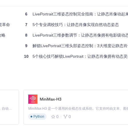
6
LivePortrait三维姿态控制完全指南：让静态肖像动起
建立面部网格模型
视觉革命
中的旋转矩阵
7
5个专业调校技巧：让静态肖像实现自然动态姿态
图像并与原背景融合
攻略
8
LivePortrait三维参数调节：让静态肖像拥有电影级
整结果和最终合成效果的对比
9
解锁LivePortrait三维头部姿态控制：3大维度让静态
10
5个核心技巧解锁LivePortrait：让静态肖像拥有动态
MiniMax-H3
Claude Code 的开源替代方案。连接任意大模型，编辑代码，运行命令，自动验证 — 全自动执行。用 Rust 构建，极致性能。 ｜ An open-source alternative to Claude Code. Connect any LLM, edit code, run commands, and verify changes — autonomously. Built in Rust for speed. Get Started
0
0
Python