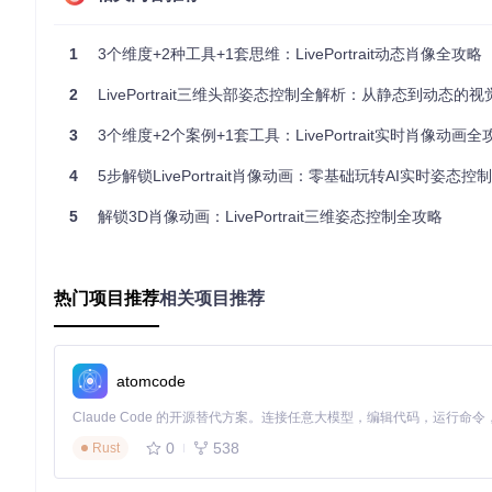
LivePortrait实现头部姿态控制的过程可以分为三个关键步骤：
1
3个维度+2种工具+1套思维：LivePortrait动态肖像全攻略
面部特征点检测
：系统首先识别肖像中的关键面部特征点，
2
三维姿态计算
LivePortrait三维头部姿态控制全解析：从静态到动态的
：根据输入的姿态参数，计算头部在三维空间
图像生成与融合
：基于新的姿态角度，生成新视角下的面部
3
3个维度+2个案例+1套工具：LivePortrait实时肖像动画全
图1：LivePortrait姿态编辑界面，展示了输入图像、姿态调
4
5步解锁LivePortrait肖像动画：零基础玩转AI实时姿态控制
5
解锁3D肖像动画：LivePortrait三维姿态控制全攻略
三、实战流程：从安装到生成的完整指南
3.1 准备阶段：环境搭建与配置
热门项目推荐
相关项目推荐
🔍
步骤1：克隆项目代码
git 
clone
cd
atomcode
🔍
步骤2：创建并激活虚拟环境
0
538
Rust
conda create -n LivePortrait python=3.10
