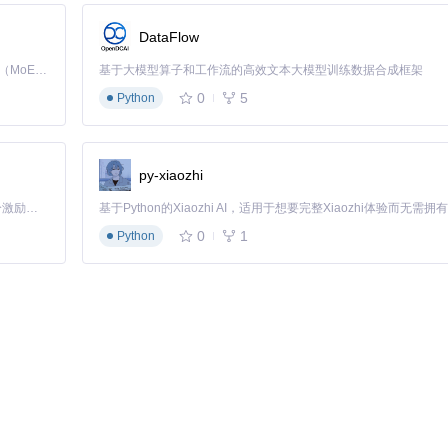
DataFlow
Kimi K3 是Kimi能力最强的模型：这是一个拥有 2.8 万亿参数的混合专家（MoE）模型，具备原生视觉理解能力，并支持 100 万 token 的上下文窗口。
基于大模型算子和工作流的高效文本大模型训练数据合成框架
0
5
Python
py-xiaozhi
「源启盛夏」暑期校园开发者成长计划旨在激活校园开源力量，通过积分激励、认证扶持、资源倾斜等形式，引导高校组织和开发者完成「入驻 — 建项目 — 做贡献 — 获认证 — 得资源」的完整闭环。无论你是想带领社团入驻平台的组织者，还是希望用代码贡献证明自己的开发者，都能在这里找到属于你的成长路径。
0
1
Python
域上传肖像图片，建议选择正面清晰、背景简单的人像照片。官方示例素材可在
assets
条调整三个关键参数：