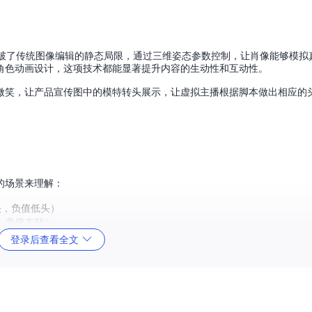
破了传统图像编辑的静态局限，通过三维姿态参数控制，让肖像能够模拟
角色动画设计，这项技术都能显著提升内容的生动性和互动性。
微笑，让产品宣传图中的模特转头展示，让虚拟主播根据脚本做出相应的
的场景来理解：
头，负值低头）
，负值左转）
值左歪）
登录后查看全文
模型一样精确控制虚拟头部的朝向。
，通过
PoseConfig
类实现参数管理。