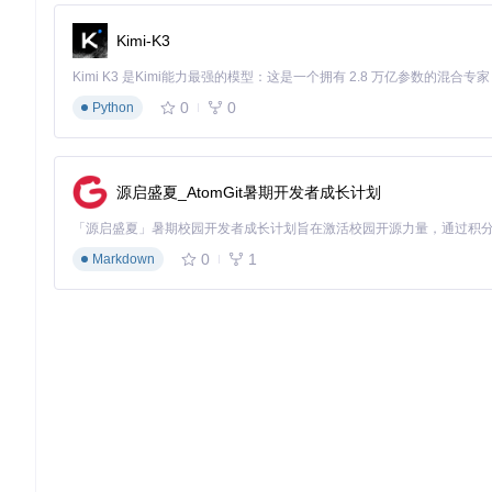
Kimi-K3
🔍
步骤3：安装依赖包
0
0
Python
🔍
步骤4：下载预训练模型
源启盛夏_AtomGit暑期开发者成长计划
3.2 执行阶段：姿态参数调整与动画生成
0
1
Markdown
🔍
步骤1：启动Gradio界面
🔍
步骤2：上传源图像
在"Source Image/Video"区
urce/
目录下找到。
🔍
步骤3：调整姿态参数
在"Pose Editing"区域，通过滑动