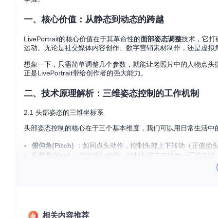
一、核心价值：从静态到动态的跨越
LivePortrait的核心价值在于其革命性的
面部姿态调整
技术，它打
运动。无论是社交媒体内容创作、数字营销素材制作，还是虚拟
想象一下，只需简单调整几个参数，就能让老照片中的人物点头
正是LivePortrait带给创作者的强大能力。
二、技术原理解析：三维姿态控制的工作机制
2.1 头部姿态的三维坐标系
头部姿态控制的核心在于三个基本维度，我们可以用日常生活中
俯仰角(Pitch)
：如同点头动作，控制头部上下转动（正值抬
偏航角(Yaw)
：类似摇头动作，控制头部左右转动（正值右转
滚转角(Roll)
：好比歪头动作，控制头部侧倾（正值右歪，负
这三个角度共同构成了头部在三维空间中的姿态，就像操控3D
🛠️ 对应源码：姿态参数定义在
src/config/inference_config.py
中
相关内容推荐
2.2 姿态控制的技术流程