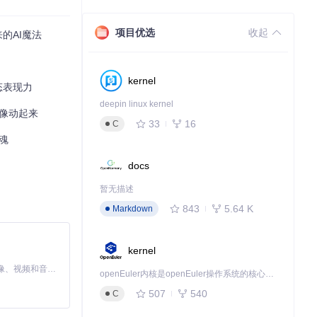
项目优选
收起
来的AI魔法
kernel
动态表现力
deepin linux kernel
肖像动起来
33
16
C
灵魂
docs
暂无描述
843
5.64 K
Markdown
kernel
MiniMax H3 是一个通用的全模态生成系统。它支持对由文本、图像、视频和音频组成的多模态上下文进行统一理解，并能生成分辨率高达 2K、时长可达 15 秒的带原生立体声音频的视频。得益于面向任务泛化的系统设计，H3 在预训练阶段就已具备广泛的多模态上下文理解与生成能力，能够出色地执行复杂的多模态指令。
openEuler内核是openEuler操作系统的核心，既是系统性能与稳定性的基石，也是连接处理器、设备与服务的桥梁。
507
540
C