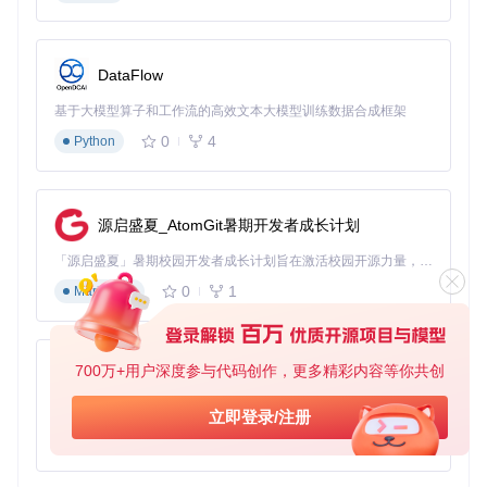
件安装提示，点击"确定"即可。
步骤3：验证安装结果
按下
Win+R
输入
cmd
打开命令提示符，输入以下命令：
DataFlow
基于大模型算子和工作流的高效文本大模型训练数据合成框架
0
4
Python
若显示
Python 3.10.0
，则安装成功！
四、必备配置：让Python更好用
源启盛夏_AtomGit暑期开发者成长计划
安装pip包管理器
「源启盛夏」暑期校园开发者成长计划旨在激活校园开源力量，通过积分激励、认证扶持、资源倾斜等形式，引导高校组织和开发者完成「入驻 — 建项目 — 做贡献 — 获认证 — 得资源」的完整闭环。无论你是想带领社团入驻平台的组织者，还是希望用代码贡献证明自己的开发者，都能在这里找到属于你的成长路径。
0
1
Markdown
如果安装包未包含pip，可通过以下步骤安装：
下载
get-pip.py
脚本
在命令提示符中运行：
700万+用户深度参与代码创作，更多精彩内容等你共创
py-xiaozhi
基于Python的Xiaozhi AI，适用于想要完整Xiaozhi体验而无需拥有专用硬件的用户。
立即登录/注册
常用库安装示例
0
1
Python
通过pip安装常用工具：