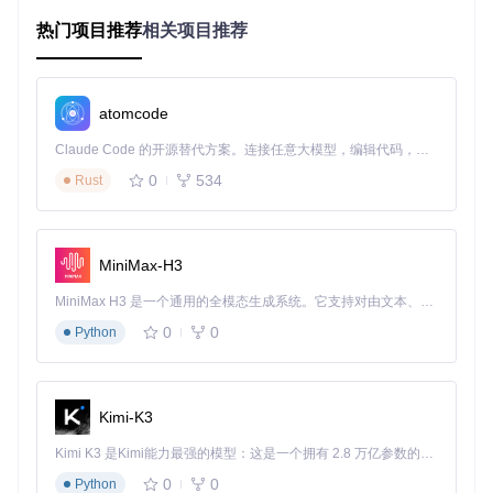
ython 3.10.0完整安装包
：
热门项目推荐
相关项目推荐
主要版本分类：
完整安装包
（.exe）：包含全部标准库和工具，适合新手
嵌入式版本
（.zip）：轻量级便携版，适合高级用户
NuGet包
（.nupkg）：开发者项目集成专用
atomcode
下载路径指引：
Claude Code 的开源替代方案。连接任意大模型，编辑代码，运行命令，自动验证 — 全自动执行。用 Rust 构建，极致性能。 ｜ An open-source alternative to Claude Code. Connect any LLM, edit code, run commands, and verify changes — autonomously. Built in Rust for speed. Get Started
在项目目录中导航至对应版本文件夹：
3.10.0/
，下载以下文
件：
0
534
Rust
python-3.10.0-amd64-full.exe
（64位系统）
python-3.10.0-full.exe
（32位系统）
MiniMax-H3
三、图解安装步骤：5分钟完成Python配置
MiniMax H3 是一个通用的全模态生成系统。它支持对由文本、图像、视频和音频组成的多模态上下文进行统一理解，并能生成分辨率高达 2K、时长可达 15 秒的带原生立体声音频的视频。得益于面向任务泛化的系统设计，H3 在预训练阶段就已具备广泛的多模态上下文理解与生成能力，能够出色地执行复杂的多模态指令。
步骤1：启动安装程序
0
0
Python
双击下载的.exe文件，出现安装界面后，
务必勾选"Add Pyth
on to PATH"
（自动配置环境变量），然后点击"Install No
w"。
Kimi-K3
步骤2：等待安装完成
Kimi K3 是Kimi能力最强的模型：这是一个拥有 2.8 万亿参数的混合专家（MoE）模型，具备原生视觉理解能力，并支持 100 万 token 的上下文窗口。
保持默认设置，等待进度条完成。安装过程中可能出现系统组
0
0
Python