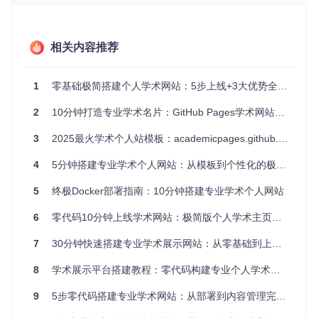
图1：academicpages.github.io默认浅色主题展示效果，包含
导航栏、个人简介和内容区块
相关内容推荐
准备工作：开始前的环境检查
1
零基础极简搭建个人学术网站：5步上线+3大优势全解析
在开始搭建前，请确保你已准备好：
2
10分钟打造专业学术名片：GitHub Pages学术网站极速搭建指南
GitHub账号（用于代码托管和网站部署）
3
2025最火学术个人站模板：academicpages.github.io零基础搭建指南
网络浏览器（推荐Chrome、Firefox或Edge最新版）
个人照片（建议400x400像素，用于个人资料展示）
4
5分钟搭建专业学术个人网站：从模板到个性化的极速指南
学术资料（论文列表、演讲经历等，可选）
5
终极Docker部署指南：10分钟搭建专业学术个人网站
快速部署：5分钟完成网站上线
6
零代码10分钟上线学术网站：极简版个人学术主页搭建指南
步骤1：获取项目代码
7
30分钟快速搭建专业学术展示网站：从零基础到上线全攻略
首先需要将项目代码复制到你的GitHub账号：
8
学术展示平台搭建教程：零代码构建专业个人学术网站
访问项目仓库页面
点击右上角"Fork"按钮，将代码库复制到个人账号
9
5步零代码搭建专业学术网站：从部署到内容管理完全指南
等待系统完成复制（通常只需几秒钟）
步骤2：重命名仓库