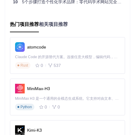
10
5个步骤打造个性化学术品牌：零代码学术网站完全指南
为启用GitHub Pages服务，需将仓库命名为特定格式：
进入复制后的仓库页面，点击"Settings"
热门项目推荐
相关项目推荐
在"Repository name"字段输入"[你的GitHub用户名].githu
b.io"
点击"Rename"保存更改
atomcode
注意：请将"[你的GitHub用户名]"替换为实际用户名，例如
用户名为"johndoe"，则仓库应命名为"johndoe.github.io"
Claude Code 的开源替代方案。连接任意大模型，编辑代码，运行命令，自动验证 — 全自动执行。用 Rust 构建，极致性能。 ｜ An open-source alternative to Claude Code. Connect any LLM, edit code, run commands, and verify changes — autonomously. Built in Rust for speed. Get Started
步骤3：等待自动部署
0
537
Rust
GitHub会自动检测仓库名称并部署网站：
在仓库设置页面向下滚动到"GitHub Pages"部分
MiniMax-H3
当看到"Your site is published at..."提示时，说明部署完成
通常需要等待1-2分钟，网站即可访问
MiniMax H3 是一个通用的全模态生成系统。它支持对由文本、图像、视频和音频组成的多模态上下文进行统一理解，并能生成分辨率高达 2K、时长可达 15 秒的带原生立体声音频的视频。得益于面向任务泛化的系统设计，H3 在预训练阶段就已具备广泛的多模态上下文理解与生成能力，能够出色地执行复杂的多模态指令。
步骤4：访问你的学术网站
0
0
Python
打开浏览器，访问"https://[你的GitHub用户名].github.io"，你
将看到默认的网站页面。恭喜！你的学术网站已经成功上线。
步骤5：基础配置修改
Kimi-K3