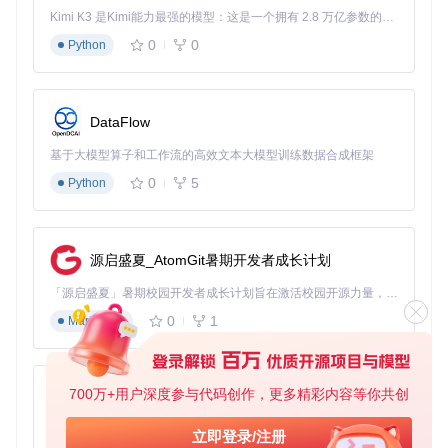
网站的核心配置文件是
_config.yml
，通过它可以修改网站标
Kimi K3 是Kimi能力最强的模型：这是一个拥有 2.8 万亿参数的混合专家（MoE）模型，具备原生视觉理解能力，并支持 100 万 token 的上下文窗口。
题、个人信息等关键设置：
0
0
Python
在GitHub仓库中找到并点击
_config.yml
文件
点击编辑按钮（铅笔图标）
修改基本信息（姓名、描述、联系方式等）
点击"Commit changes"保存修改
DataFlow
内容管理：添加学术资料的3种方式
基于大模型算子和工作流的高效文本大模型训练数据合成框架
0
5
Python
管理个人资料
准备一张个人照片，重命名为"profile.png"
进入仓库的"images"文件夹
上传新照片覆盖原有文件
源启盛夏_AtomGit暑期开发者成长计划
修改
_data/authors.yml
文件添加详细个人简介
发布学术论文
「源启盛夏」暑期校园开发者成长计划旨在激活校园开源力量，通过积分激励、认证扶持、资源倾斜等形式，引导高校组织和开发者完成「入驻 — 建项目 — 做贡献 — 获认证 — 得资源」的完整闭环。无论你是想带领社团入驻平台的组织者，还是希望用代码贡献证明自己的开发者，都能在这里找到属于你的成长路径。
0
1
Markdown
在
_publications
文件夹中添加Markdown文件，格式如下：
---
layout:
publication
700万+用户深度参与代码创作，更多精彩内容等你共创
py-xiaozhi
title:
"论文标题"
date:
2023-05-15
基于Python的Xiaozhi AI，适用于想要完整Xiaozhi体验而无需拥有专用硬件的用户。
立即登录/注册
authors:
"作者1, 作者2, 作者3"