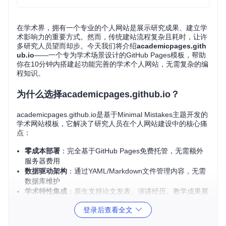
在学术界，拥有一个专业的个人网站是展示研究成果、建立学
术影响力的重要方式。然而，传统建站流程复杂且耗时，让许
多研究人员望而却步。今天我们将介绍
academicpages.gith
ub.io
——一个专为学术场景设计的GitHub Pages模板，帮助
你在10分钟内搭建起功能完善的学术个人网站，无需复杂的编
程知识。
为什么选择academicpages.github.io？
academicpages.github.io是基于Minimal Mistakes主题开发的
学术网站模板，它解决了研究人员在个人网站建设中的核心痛
点：
零成本部署
：完全基于GitHub Pages免费托管，无需额外
服务器费用
数据驱动架构
：通过YAML/Markdown文件管理内容，无需
数据库维护
学术特性集成
：原生支持论文发表、演讲经历、教学成果展
示
登录后查看全文
多主题支持
：内置多种专业学术风格主题，一键切换
响应式设计
：自动适配从手机到桌面的各种设备尺寸