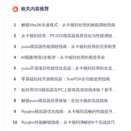
基础优化（新手级）
相关内容推荐
# 关闭后台资源占用程序
if
 [ 
"
$(uname)
"
 = 
"Linux"
 ]; 
then
1
解锁Vita3K全速模式：从卡顿到丝滑的效能调校指南
  pkill -f steam

2
从卡顿到丝滑：PCSX2模拟器画质优化与性能调校全场景配置方案
elif
 [ 
"
$(uname)
"
 = 
"Darwin"
 ]; 
then
  osascript -e 
'tell application "Activity Monitor" to
3
yuzu模拟器性能调校指南：从卡顿到丝滑的完美蜕变
else
  taskkill /IM steam.exe /F

4
AI视频增强3步蜕变：从卡顿到丝滑的视觉革命
fi
5
yuzu开源项目性能优化实战：从卡顿到丝滑的全流程优化
图形设置调整（进阶级）
6
零基础玩转开源模拟器：ScePSX全功能使用指南
:::details 展开查看详细步骤
7
如何用3DS模拟器在PC上获得高清游戏体验？新手入门到性能调校全攻略
将渲染分辨率降低至原生分辨率的75%
禁用抗锯齿和纹理过滤
8
解锁yuzu模拟器丝滑体验：告别卡顿的实战指南
关闭垂直同步（可能引入画面撕裂） :::
9
Ryujinx模拟器优化指南：从卡顿到流畅的性能提升方案
系统资源分配（专家级）
⚠️ 风险提示：修改系统设置可能影响稳定性，请谨慎操作
10
Ryujinx性能解锁指南：从卡顿到满帧的6个实战技巧