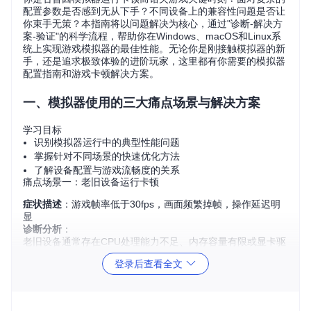
配置参数是否感到无从下手？不同设备上的兼容性问题是否让
你束手无策？本指南将以问题解决为核心，通过"诊断-解决方
案-验证"的科学流程，帮助你在Windows、macOS和Linux系
统上实现游戏模拟器的最佳性能。无论你是刚接触模拟器的新
手，还是追求极致体验的进阶玩家，这里都有你需要的模拟器
配置指南和游戏卡顿解决方案。
一、模拟器使用的三大痛点场景与解决方案
学习目标
识别模拟器运行中的典型性能问题
掌握针对不同场景的快速优化方法
了解设备配置与游戏流畅度的关系
痛点场景一：老旧设备运行卡顿
症状描述
：游戏帧率低于30fps，画面频繁掉帧，操作延迟明
显
诊断分析
：
老旧设备通常存在CPU处理能力不足、内存容量有限或显卡驱
动过时等问题。模拟器运行3D游戏时需要大量计算资源，当硬
登录后查看全文
件配置接近最低要求时，容易出现性能瓶颈。
解决方案
：