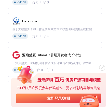
0
0
rm
Python
elif
 [ 
"
$(uname)
"
 = 
"Darwin"
 ]; 
then
rm
else
rm
DataFlow
fi
基于大模型算子和工作流的高效文本大模型训练数据合成框架
预设配置方案（进阶级）
0
4
Python
:::details 展开查看预设方案
性能优先模式
：降低分辨率，禁用特效，启用硬件加速
画质优先模式
：提高分辨率，开启抗锯齿，使用 Vulkan
源启盛夏_AtomGit暑期开发者成长计划
后端
「源启盛夏」暑期校园开发者成长计划旨在激活校园开源力量，通过积分激励、认证扶持、资源倾斜等形式，引导高校组织和开发者完成「入驻 — 建项目 — 做贡献 — 获认证 — 得资源」的完整闭环。无论你是想带领社团入驻平台的组织者，还是希望用代码贡献证明自己的开发者，都能在这里找到属于你的成长路径。
平衡模式
：默认设置基础上微调，兼顾性能与画质 :::
0
1
Markdown
参数调优决策树（专家级）
graph TD

700万+用户深度参与代码创作，更多精彩内容等你共创
py-xiaozhi
  A[开始] --> B{显卡支持Vulkan吗?};

  B -- 是 --> C[使用Vulkan后端];

基于Python的Xiaozhi AI，适用于想要完整Xiaozhi体验而无需拥有专用硬件的用户。
  B -- 否 --> D[使用OpenGL后端];

立即登录/注册
  C --> E{帧率>50fps?};

0
1
Python
  D --> E;
