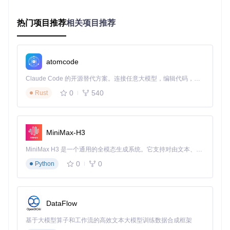
问题分析
：当用户提出业务问题时，系统会分析问题意图
（相当于理解考题）
热门项目推荐
相关项目推荐
资料检索
：从知识库中查找相关的表结构和SQL示例（相
当于查阅参考资料）
答案生成
：结合检索到的上下文生成准确SQL（相当于结
合资料作答）
atomcode
这种机制使Vanna能够克服传统LLM的知识局限性，生成与特
Claude Code 的开源替代方案。连接任意大模型，编辑代码，运行命令，自动验证 — 全自动执行。用 Rust 构建，极致性能。 ｜ An open-source alternative to Claude Code. Connect any LLM, edit code, run commands, and verify changes — autonomously. Built in Rust for speed. Get Started
定数据库结构匹配的SQL查询。
0
540
Rust
2.2 三大核心参数的作用机制
Vanna的SQL生成质量主要由三个核心参数控制，它们的作用
类似于烹饪中的"火候、食材和调料"：
MiniMax-H3
temperature（温度）
：控制生成结果的确定性，如同火候
MiniMax H3 是一个通用的全模态生成系统。它支持对由文本、图像、视频和音频组成的多模态上下文进行统一理解，并能生成分辨率高达 2K、时长可达 15 秒的带原生立体声音频的视频。得益于面向任务泛化的系统设计，H3 在预训练阶段就已具备广泛的多模态上下文理解与生成能力，能够出色地执行复杂的多模态指令。
大小，决定SQL的"熟度"
0
0
model（模型选择）
：选择合适的LLM模型，如同挑选食
Python
材，决定基础质量
context strategy（上下文策略）
：选择检索的上下文类
型，如同添加调料，提升SQL的针对性
DataFlow
这三个参数相互配合，共同决定最终SQL的准确性和适用性。
基于大模型算子和工作流的高效文本大模型训练数据合成框架