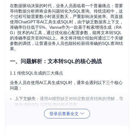
在数据驱动决策的时代，业务人员面临着一个普遍痛点：需要
等待数据分析师将业务问题转化为SQL查询。传统流程中，这
个过程可能需要数小时甚至数天，严重影响决策效率。而直接
使用ChatGPT等AI工具生成SQL时，由于缺乏数据库上下文，
准确率往往低于5%。Vanna作为一款基于检索增强生成（RA
G）技术的AI工具，通过优化核心配置参数，能将文本转SQL
的准确率提升至80%以上。本文将详细介绍如何通过三个关键
参数的调优，让普通业务人员也能轻松获得准确的SQL查询结
果。
一、问题解析：文本转SQL的核心挑战
1.1 传统SQL生成的三大痛点
业务人员在使用AI工具生成SQL时，通常会遇到以下三个核心
问题：
上下文缺失
：通用AI模型缺乏对特定数据库结构的理解，导
致生成的SQL与实际表结构不匹配
查询准确性低
：简单提示工程下，SQL生成准确率通常低于
登录后查看全文
10%，无法直接用于生产环境
成本与性能平衡
：高级模型（如GPT-4）虽能提升准确率，
但API调用成本显著增加
1.2 Vanna AI的解决方案架构