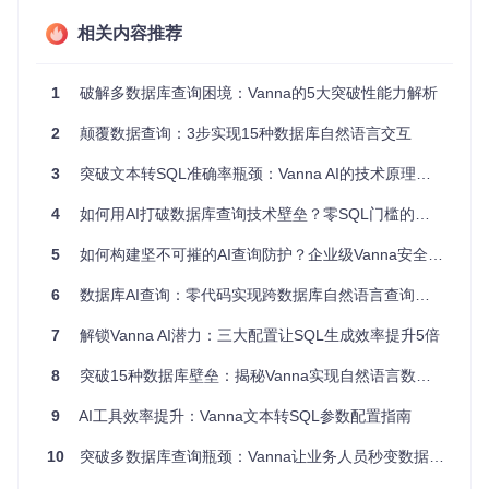
相关内容推荐
Vanna AI通过检索增强生成（RAG）技术，构建了一套完整的
文本转SQL解决方案。其核心架构包括前端交互层、用户感知
代理、LLM选择模块和工具集等组件，形成了一个闭环的SQL
生成与执行系统。
1
破解多数据库查询困境：Vanna的5大突破性能力解析
2
颠覆数据查询：3步实现15种数据库自然语言交互
该架构的核心优势在于：
3
突破文本转SQL准确率瓶颈：Vanna AI的技术原理与行业实践
支持多种LLM模型灵活切换
4
如何用AI打破数据库查询技术壁垒？零SQL门槛的自然语言数据库查询解决方案
动态系统提示可根据用户身份和权限调整
内置SQL执行和结果可视化工具
5
如何构建坚不可摧的AI查询防护？企业级Vanna安全部署全景指南
提供可观测性和审计日志功能
6
数据库AI查询：零代码实现跨数据库自然语言查询的技术突破
二、技术原理：解密Vanna的SQL生成机制
7
解锁Vanna AI潜力：三大配置让SQL生成效率提升5倍
2.1 检索增强生成（RAG）的工作原理
8
突破15种数据库壁垒：揭秘Vanna实现自然语言数据查询的技术内幕
Vanna AI采用的RAG技术可以类比为"带着参考资料参加考
试"的过程：
9
AI工具效率提升：Vanna文本转SQL参数配置指南
资料收集
：系统首先学习数据库模式和历史SQL示例（相
10
突破多数据库查询瓶颈：Vanna让业务人员秒变数据分析师的AI工具
当于考前复习）